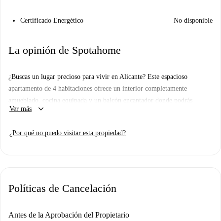
Certificado Energético
No disponible
La opinión de Spotahome
¿Buscas un lugar precioso para vivir en Alicante? Este espacioso
apartamento de 4 habitaciones ofrece un interior completamente
amueblado, cocina equipada y un balcón encantador donde podrás
keyboard_arrow_down
Ver más
disfrutar del animado entorno. Dispone de aire acondicionado individual
para mayor comodidad. Las comodidades compartidas incluyen lavadora
¿Por qué no puedo visitar esta propiedad?
y lavavajillas.
El apartamento está ubicado en Alicante, una ciudad conocida por sus
atractivos. Muy cerca encontrarás restaurantes populares como El
Refugio, Nero Brunch, Somecake y Brutal58. Entre los lugares de
Políticas de Cancelación
interés cercanos se encuentran la Plaza Séneca y la Casa de San Nicolás,
que ofrecen experiencias culturales y de ocio.
Antes de la Aprobación del Propietario