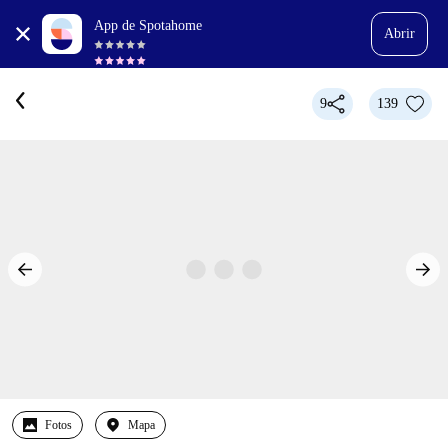
App de Spotahome
Abrir
9
139
Fotos
Mapa