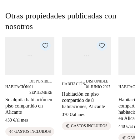
Otras propiedades publicadas con
nosotros
DISPONIBLE
DISPONIBLE
HABITACIÓN
■
HABITACIÓN
01
01 JUNIO 2027
HABITACIÓ
■
SEPTIEMBRE
Habitación en piso
Se alquila habitación en
Habitación
compartido de 8
piso compartido en
compartido
habitaciones, Alicante
Alicante
habitacione
370 €
/
al mes
en Alicant
430 €
/
al mes
euro
GASTOS INCLUIDOS
440 €
/
al me
euro
GASTOS INCLUIDOS
euro
GASTO