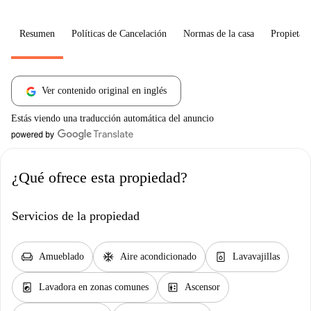
Resumen
Políticas de Cancelación
Normas de la casa
Propietari
Ver contenido original en inglés
Estás viendo una traducción automática del anuncio
¿Qué ofrece esta propiedad?
Servicios de la propiedad
chair
ac_unit
dishwasher_gen
Amueblado
Aire acondicionado
Lavavajillas
local_laundry_service
elevator
Lavadora en zonas comunes
Ascensor