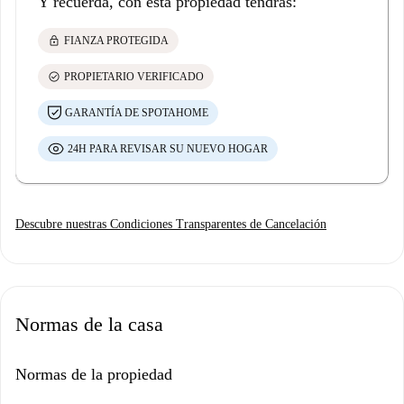
Y recuerda, con esta propiedad tendrás:
lock
FIANZA PROTEGIDA
check_circle
PROPIETARIO VERIFICADO
GARANTÍA DE SPOTAHOME
24H PARA REVISAR SU NUEVO HOGAR
Descubre nuestras Condiciones Transparentes de Cancelación
Normas de la casa
Normas de la propiedad