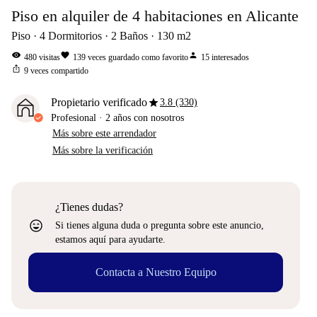
Piso en alquiler de 4 habitaciones en Alicante
Piso
4
Dormitorios
2
Baños
130
m2
visibility
favorite
person
480
visitas
139
veces guardado como favorito
15
interesados
ios_share
9
veces compartido
star
Propietario verificado
3.8 (330)
Profesional
·
2 años
con nosotros
Más sobre este arrendador
Más sobre la verificación
¿Tienes dudas?
sentiment_very_satisfied
Si tienes alguna duda o pregunta sobre este anuncio,
estamos aquí para ayudarte.
Contacta a Nuestro Equipo