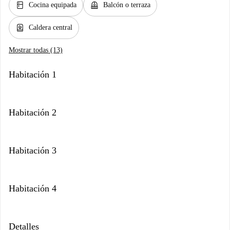
kitchen
balcony
Cocina equipada
Balcón o terraza
water_heater
Caldera central
Mostrar todas (13)
Habitación 1
Habitación 2
Habitación 3
Habitación 4
Detalles