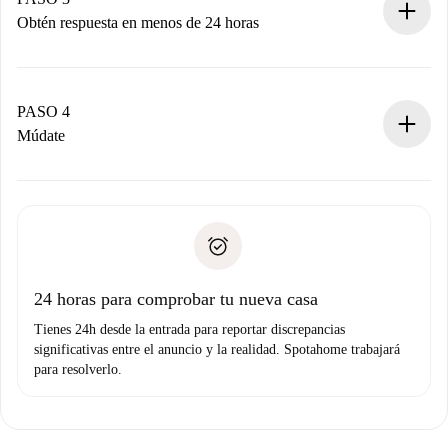
Obtén respuesta en menos de 24 horas
El propietario tiene menos de 24 horas para confirmar.
Si es aceptada, te haremos el cargo y te pondremos en
contacto con el propietario.
PASO 4
Si es rechazada: No te haremos ningún cargo y te
Múdate
ofreceremos alternativas.
Acuerda con el propietario los detalles de tu llegada,
Documentos necesarios si tu propiedad es “
Spotahome
recogida de llaves, etc.
plus
”.
Spotahome sólo transferirá el primer pago al propietario si
Documento de identidad o Pasaporte
no nos comunicas ningún problema.
Prueba de solvencia
Domiciliación del pago
24 horas para comprobar tu nueva casa
Tienes 24h desde la entrada para reportar discrepancias
significativas entre el anuncio y la realidad. Spotahome trabajará
para resolverlo.