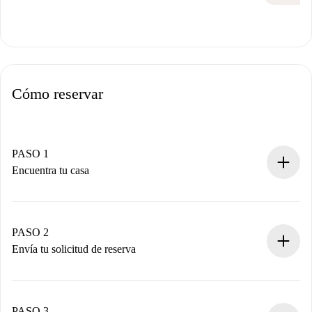
Cómo reservar
PASO 1
Encuentra tu casa
Proceso de reserva 100% online.
Casas y Propietarios verificados.
Tienes toda la información necesaria por adelantado.
PASO 2
Envía tu solicitud de reserva
Envía detalles básicos de tu perfil y de tu método de pago.
Recuerda que no te cobraremos nada hasta que el
propietario acepte.
PASO 3