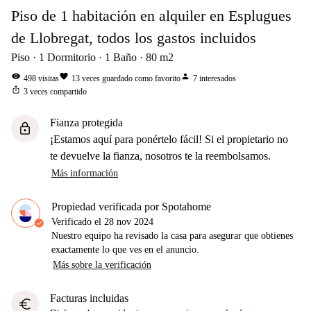
Piso de 1 habitación en alquiler en Esplugues
de Llobregat, todos los gastos incluidos
Piso
1
Dormitorio
1
Baño
80
m2
visibility
favorite
person
498
visitas
13
veces guardado como favorito
7
interesados
ios_share
3
veces compartido
Fianza protegida
lock
¡Estamos aquí para ponértelo fácil! Si el propietario no
te devuelve la fianza, nosotros te la reembolsamos.
Más información
Propiedad verificada por Spotahome
Verificado el
28 nov 2024
Nuestro equipo ha revisado la casa para asegurar que obtienes
exactamente lo que ves en el anuncio.
Más sobre la verificación
Facturas incluidas
euro