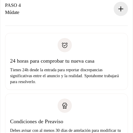
contacto con el propietario.
PASO 4
Si es rechazada: No te haremos ningún cargo y te
Múdate
ofreceremos alternativas.
Acuerda con el propietario los detalles de tu llegada,
Documentos necesarios si tu propiedad es “
Spotahome
recogida de llaves, etc.
plus
”.
Spotahome sólo transferirá el primer pago al propietario si
Documento de identidad o Pasaporte
no nos comunicas ningún problema.
Prueba de solvencia
Domiciliación del pago
24 horas para comprobar tu nueva casa
Tienes 24h desde la entrada para reportar discrepancias
significativas entre el anuncio y la realidad. Spotahome trabajará
para resolverlo.
Condiciones de Preaviso
Debes avisar con al menos 30 días de antelación para modificar tu