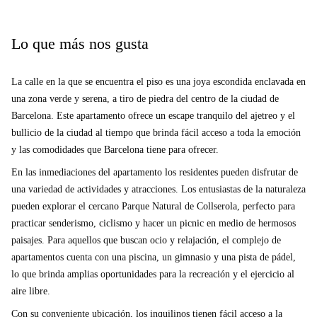
El apartamento se encuentra en Esplugues de Llobregat, un encantador
municipio cerca de Barcelona. Entre los lugares de interés cercanos se
Lo que más nos gusta
encuentra el restaurante Vallslopez Alberto Y Hmos, Att. Jordi Valls
Lopez, a solo 375 metros, que ofrece deliciosas opciones gastronómicas.
La calle en la que se encuentra el piso es una joya escondida enclavada en
Explore su nuevo barrio y siéntase como en casa.
una zona verde y serena, a tiro de piedra del centro de la ciudad de
Barcelona. Este apartamento ofrece un escape tranquilo del ajetreo y el
bullicio de la ciudad al tiempo que brinda fácil acceso a toda la emoción
y las comodidades que Barcelona tiene para ofrecer.
En las inmediaciones del apartamento los residentes pueden disfrutar de
una variedad de actividades y atracciones. Los entusiastas de la naturaleza
pueden explorar el cercano Parque Natural de Collserola, perfecto para
practicar senderismo, ciclismo y hacer un picnic en medio de hermosos
paisajes. Para aquellos que buscan ocio y relajación, el complejo de
apartamentos cuenta con una piscina, un gimnasio y una pista de pádel,
lo que brinda amplias oportunidades para la recreación y el ejercicio al
aire libre.
Con su conveniente ubicación, los inquilinos tienen fácil acceso a la