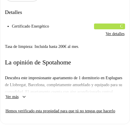
Detalles
Certificado Energético
C
Ver detalles
Tasa de limpieza: Incluida hasta 200€ al mes.
La opinión de Spotahome
Descubra este impresionante apartamento de 1 dormitorio en Esplugues
de Llobregat, Barcelona, completamente amueblado y equipado para su
comodidad. El apartamento cuenta con aire acondicionado central,
keyboard_arrow_down
Ver más
balcón y lavadora privada. Los residentes se benefician de ascensor,
lavavajillas, horno y TV, entre otras comodidades. No se admiten
Hemos verificado esta propiedad para que tú no tengas que hacerlo
mascotas ni fumar. Parejas, familias, profesionales, estudiantes y
Erasmus pueden disfrutar de este hermoso espacio con todos los gastos
incluidos.