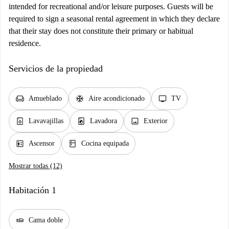
intended for recreational and/or leisure purposes. Guests will be
required to sign a seasonal rental agreement in which they declare
that their stay does not constitute their primary or habitual
residence.
Servicios de la propiedad
chair
ac_unit
tv
Amueblado
Aire acondicionado
TV
dishwasher_gen
local_laundry_service
image
Lavavajillas
Lavadora
Exterior
elevator
kitchen
Ascensor
Cocina equipada
Mostrar todas (12)
Habitación 1
airline_seat_flat
Cama doble