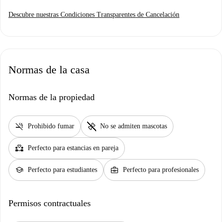
Descubre nuestras Condiciones Transparentes de Cancelación
Normas de la casa
Normas de la propiedad
smoke_free
pet_supplies
Prohibido fumar
No se admiten mascotas
partner_heart
Perfecto para estancias en pareja
school
business_center
Perfecto para estudiantes
Perfecto para profesionales
Permisos contractuales