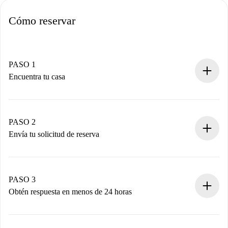
Cómo reservar
PASO 1
Encuentra tu casa
Proceso de reserva 100% online.
Casas y Propietarios verificados.
Tienes toda la información necesaria por adelantado.
PASO 2
Envía tu solicitud de reserva
Envía detalles básicos de tu perfil y de tu método de pago.
Recuerda que no te cobraremos nada hasta que el
propietario acepte.
PASO 3
Obtén respuesta en menos de 24 horas
El propietario tiene menos de 24 horas para confirmar.
Si es aceptada, te haremos el cargo y te pondremos en