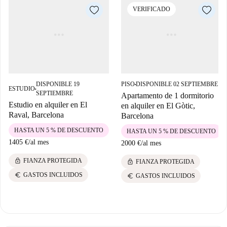
VERIFICADO
DISPONIBLE 19
PISO
DISPONIBLE 02 SEPTIEMBRE
■
ESTUDIO
■
SEPTIEMBRE
Apartamento de 1 dormitorio
Estudio en alquiler en El
en alquiler en El Gòtic,
Raval, Barcelona
Barcelona
HASTA UN 5 % DE DESCUENTO
HASTA UN 5 % DE DESCUENTO
1405 €
/
al mes
2000 €
/
al mes
lock
FIANZA PROTEGIDA
lock
FIANZA PROTEGIDA
euro
GASTOS INCLUIDOS
euro
GASTOS INCLUIDOS