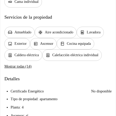
airline_seat_flat
Cama individual
Servicios de la propiedad
chair
ac_unit
local_laundry_service
Amueblado
Aire acondicionado
Lavadora
image
elevator
kitchen
Exterior
Ascensor
Cocina equipada
water_heater
water_heater
Caldera eléctrica
Calefacción eléctrica individual
Mostrar todas (14)
Detalles
Certificado Energético
No disponible
Tipo de propiedad: apartamento
Planta: 4
Ascensor: sí