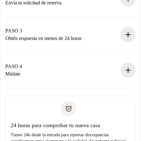
Envía tu solicitud de reserva
Envía detalles básicos de tu perfil y de tu método de pago.
Recuerda que no te cobraremos nada hasta que el
propietario acepte.
PASO 3
Obtén respuesta en menos de 24 horas
El propietario tiene menos de 24 horas para confirmar.
Si es aceptada, te haremos el cargo y te pondremos en
contacto con el propietario.
PASO 4
Si es rechazada: No te haremos ningún cargo y te
Múdate
ofreceremos alternativas.
Acuerda con el propietario los detalles de tu llegada,
Documentos necesarios si tu propiedad es “
Spotahome
recogida de llaves, etc.
plus
”.
Spotahome sólo transferirá el primer pago al propietario si
Documento de identidad o Pasaporte
no nos comunicas ningún problema.
Prueba de solvencia
Domiciliación del pago
24 horas para comprobar tu nueva casa
Tienes 24h desde la entrada para reportar discrepancias