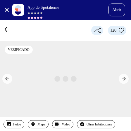
App de Spotahome
Abrir
5
120
VERIFICADO
Fotos
Mapa
Vídeo
Otras habitaciones