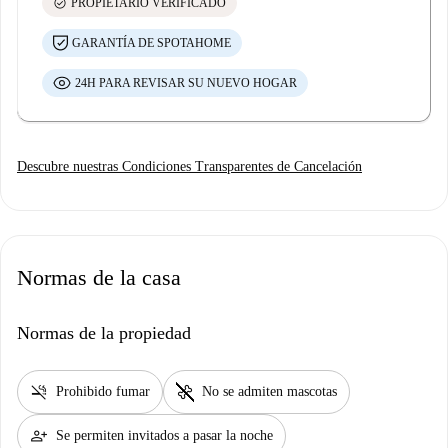
check_circle
PROPIETARIO VERIFICADO
GARANTÍA DE SPOTAHOME
24H PARA REVISAR SU NUEVO HOGAR
Descubre nuestras Condiciones Transparentes de Cancelación
Normas de la casa
Normas de la propiedad
smoke_free
pet_supplies
Prohibido fumar
No se admiten mascotas
person_add
Se permiten invitados a pasar la noche