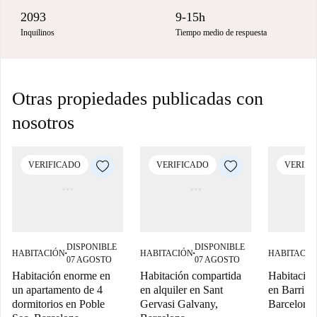
2093
9-15h
Inquilinos
Tiempo medio de respuesta
Otras propiedades publicadas con
nosotros
VERIFICADO
VERIFICADO
VERIFI
DISPONIBLE
DISPONIBLE
HABITACIÓN
HABITACIÓN
HABITACIÓ
■
■
07 AGOSTO
07 AGOSTO
Habitación enorme en
Habitación compartida
Habitacion
un apartamento de 4
en alquiler en Sant
en Barri Gò
dormitorios en Poble
Gervasi Galvany,
Barcelona