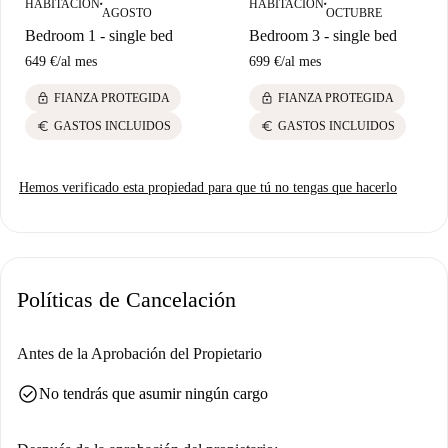
HABITACIÓN
HABITACIÓN
■
■
AGOSTO
OCTUBRE
Bedroom 1 - single bed
Bedroom 3 - single bed
649 €
/
al mes
699 €
/
al mes
lock
lock
FIANZA PROTEGIDA
FIANZA PROTEGIDA
euro
euro
GASTOS INCLUIDOS
GASTOS INCLUIDOS
Hemos verificado esta propiedad para que tú no tengas que hacerlo
Políticas de Cancelación
Antes de la Aprobación del Propietario
check_circle
No tendrás que asumir ningún cargo