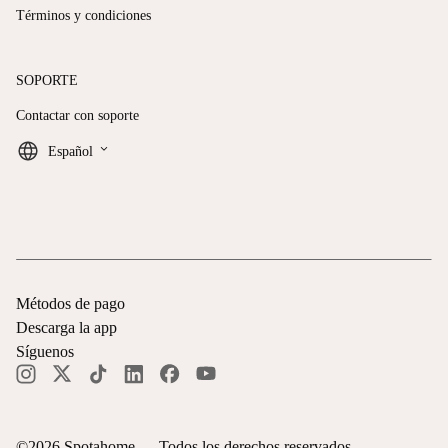
Términos y condiciones
SOPORTE
Contactar con soporte
keyboard_arrow_down
Español
Métodos de pago
Descarga la app
Síguenos
©
2026
Spotahome —
Todos los derechos reservados