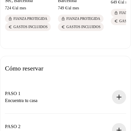
Sec, Barcelona
Barcelona
649 €
/
al me
724 €
/
al mes
749 €
/
al mes
lock
FIANZ
lock
lock
FIANZA PROTEGIDA
FIANZA PROTEGIDA
euro
GASTO
euro
euro
GASTOS INCLUIDOS
GASTOS INCLUIDOS
Cómo reservar
PASO 1
Encuentra tu casa
Proceso de reserva 100% online.
Casas y Propietarios verificados.
Tienes toda la información necesaria por adelantado.
PASO 2