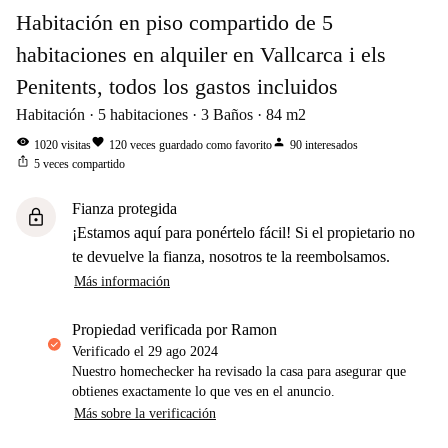
Habitación en piso compartido de 5
habitaciones en alquiler en Vallcarca i els
Penitents, todos los gastos incluidos
Habitación
5
habitaciones
3
Baños
84
m2
visibility
favorite
person
1020
visitas
120
veces guardado como favorito
90
interesados
ios_share
5
veces compartido
Fianza protegida
lock
¡Estamos aquí para ponértelo fácil! Si el propietario no
te devuelve la fianza, nosotros te la reembolsamos.
Más información
propiedad verificada por Ramon
Verificado el
29 ago 2024
Nuestro homechecker ha revisado la casa para asegurar que
obtienes exactamente lo que ves en el anuncio.
Más sobre la verificación