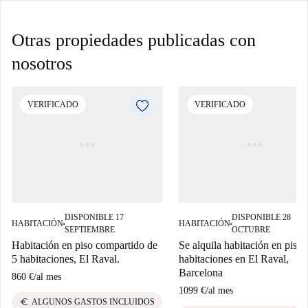
Otras propiedades publicadas con
nosotros
VERIFICADO
VERIFICADO
DISPONIBLE 17
DISPONIBLE 28
HABITACIÓN
HABITACIÓN
■
■
SEPTIEMBRE
OCTUBRE
Habitación en piso compartido de
Se alquila habitación en piso 
5 habitaciones, El Raval.
habitaciones en El Raval,
Barcelona
860 €
/
al mes
1099 €
/
al mes
euro
ALGUNOS GASTOS INCLUIDOS