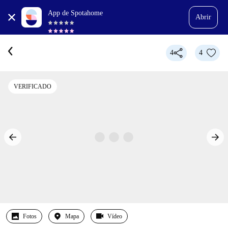
App de Spotahome
Abrir
4
4
VERIFICADO
Fotos
Mapa
Vídeo