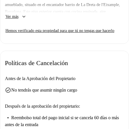
amueblado, situado en el encantador barrio de La Dreta de l'Eixample,
Barcelona. Este piso exterior cuenta con cocina equipada, aire
keyboard_arrow_down
Ver más
acondicionado individual, lavavajillas e incluso un balcón para disfrutar
de las vibrantes vistas de la ciudad. El apartamento ha sido
Hemos verificado esta propiedad para que tú no tengas que hacerlo
inspeccionado por Spotahome, garantizando calidad y fiabilidad.
Ubicado cerca de la Rambla de Catalunya, este apartamento ofrece
proximidad a diversos lugares de interés y servicios. Entre los puntos de
interés locales se incluyen el mercado de Rambla - Alcampo, los
Políticas de Cancelación
restaurantes Cachitos Rambla y Blau i Verd, y la atracción turística
Oceans Maritime, todos a poca distancia a pie. Ideal para disfrutar de la
animada cultura local desde la puerta de tu casa.
Antes de la Aprobación del Propietario
check_circle
No tendrás que asumir ningún cargo
Después de la aprobación del propietario:
Reembolso total del pago inicial
si se cancela 60 días o más
antes de la entrada