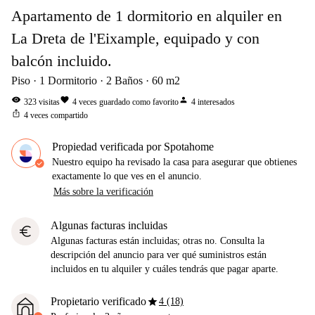
Apartamento de 1 dormitorio en alquiler en
La Dreta de l'Eixample, equipado y con
balcón incluido.
Piso
1
Dormitorio
2
Baños
60
m2
visibility
favorite
person
323
visitas
4
veces guardado como favorito
4
interesados
ios_share
4
veces compartido
Propiedad verificada por Spotahome
Nuestro equipo ha revisado la casa para asegurar que obtienes
exactamente lo que ves en el anuncio.
Más sobre la verificación
Algunas facturas incluidas
euro
Algunas facturas están incluidas; otras no. Consulta la
descripción del anuncio para ver qué suministros están
incluidos en tu alquiler y cuáles tendrás que pagar aparte.
star
Propietario verificado
4 (18)