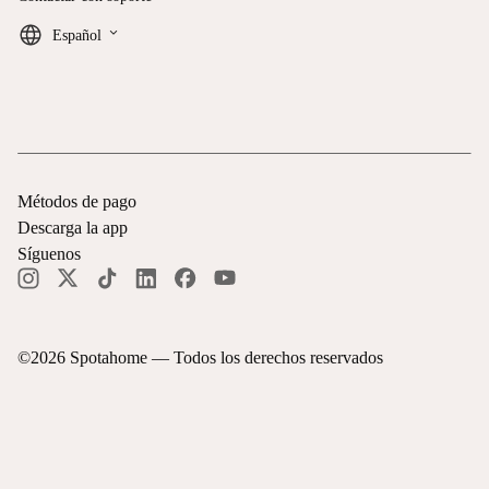
keyboard_arrow_down
Español
Métodos de pago
Descarga la app
Síguenos
©
2026
Spotahome —
Todos los derechos reservados