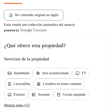
Ver contenido original en inglés
Estás viendo una traducción automática del anuncio
¿Qué ofrece esta propiedad?
Servicios de la propiedad
chair
ac_unit
tv
Amueblado
Aire acondicionado
TV
dishwasher_gen
local_laundry_service
Lavavajillas
Lavadora en zonas comunes
image
elevator
kitchen
Exterior
Ascensor
Cocina equipada
Mostrar todas (15)