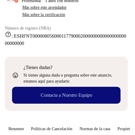
Profesional
·
3 años
con nosotros
Más sobre este arrendador
Más sobre la verificación
Número de registro (NRA)
help
:
ESHFNT000008056000117790002000000000000000000
00000000
¿Tienes dudas?
sentiment_very_satisfied
Si tienes alguna duda o pregunta sobre este anuncio,
estamos aquí para ayudarte.
Contacta a Nuestro Equipo
Resumen
Políticas de Cancelación
Normas de la casa
Propietari