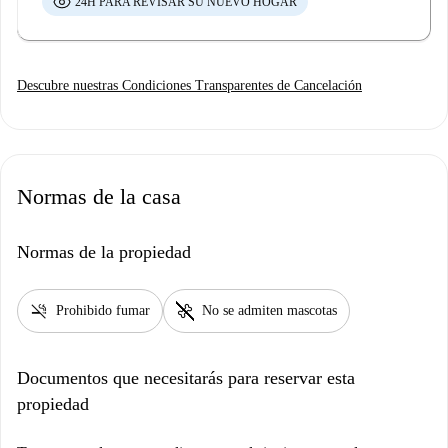
24H PARA REVISAR SU NUEVO HOGAR
Descubre nuestras Condiciones Transparentes de Cancelación
Normas de la casa
Normas de la propiedad
smoke_free
pet_supplies
Prohibido fumar
No se admiten mascotas
Documentos que necesitarás para reservar esta
propiedad