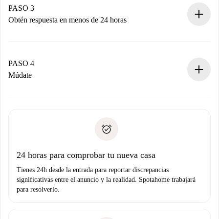
propietario acepte.
PASO 3
Obtén respuesta en menos de 24 horas
El propietario tiene menos de 24 horas para confirmar.
Si es aceptada, te haremos el cargo y te pondremos en
contacto con el propietario.
PASO 4
Si es rechazada: No te haremos ningún cargo y te
Múdate
ofreceremos alternativas.
Acuerda con el propietario los detalles de tu llegada,
Documentos necesarios si tu propiedad es “
Spotahome
recogida de llaves, etc.
plus
”.
Spotahome sólo transferirá el primer pago al propietario si
Documento de identidad o Pasaporte
no nos comunicas ningún problema.
Prueba de solvencia
Domiciliación del pago
24 horas para comprobar tu nueva casa
Tienes 24h desde la entrada para reportar discrepancias
significativas entre el anuncio y la realidad. Spotahome trabajará
para resolverlo.