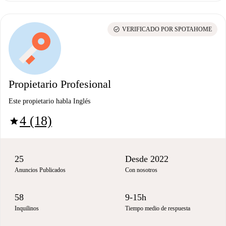
check_circle
VERIFICADO POR SPOTAHOME
Propietario Profesional
Este propietario habla Inglés
4 (18)
star
25
Desde 2022
Anuncios Publicados
Con nosotros
58
9-15h
Inquilinos
Tiempo medio de respuesta