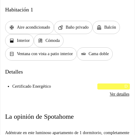
Habitación 1
ac_unit
soap
balcony
Aire acondicionado
Baño privado
Balcón
window_open
dresser
Interior
Cómoda
window_closed
airline_seat_flat
Ventana con vista a patio interior
Cama doble
Detalles
Certificado Energético
D
Ver detalles
La opinión de Spotahome
Adéntrate en este luminoso apartamento de 1 dormitorio, completamente