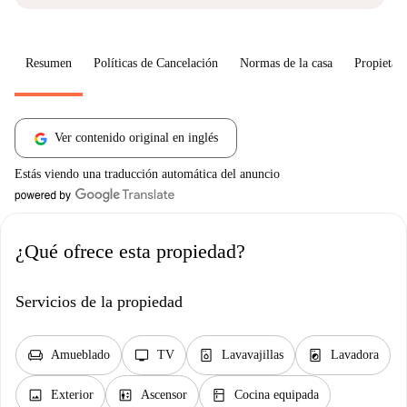
Resumen
Políticas de Cancelación
Normas de la casa
Propietari
Ver contenido original en inglés
Estás viendo una traducción automática del anuncio
¿Qué ofrece esta propiedad?
Servicios de la propiedad
chair
tv
dishwasher_gen
local_laundry_service
Amueblado
TV
Lavavajillas
Lavadora
image
elevator
kitchen
Exterior
Ascensor
Cocina equipada