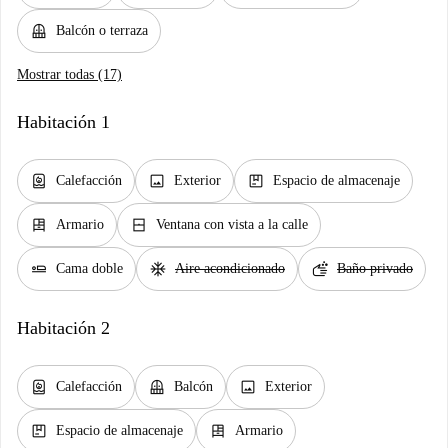
balcony
Balcón o terraza
Mostrar todas (17)
Habitación 1
water_heater
image
package
Calefacción
Exterior
Espacio de almacenaje
dresser
window_closed
Armario
Ventana con vista a la calle
airline_seat_flat
ac_unit
soap
Cama doble
Aire acondicionado
Baño privado
Habitación 2
water_heater
balcony
image
Calefacción
Balcón
Exterior
package
dresser
Espacio de almacenaje
Armario