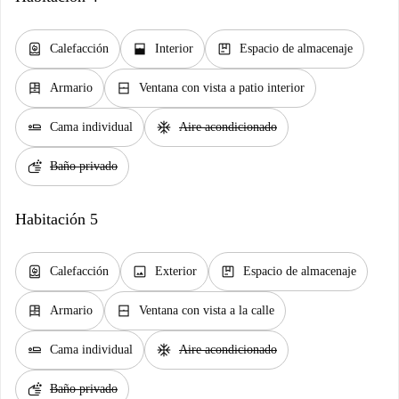
water_heater
window_open
package
Calefacción
Interior
Espacio de almacenaje
dresser
window_closed
Armario
Ventana con vista a patio interior
airline_seat_flat
ac_unit
Cama individual
Aire acondicionado
soap
Baño privado
Habitación 5
water_heater
image
package
Calefacción
Exterior
Espacio de almacenaje
dresser
window_closed
Armario
Ventana con vista a la calle
airline_seat_flat
ac_unit
Cama individual
Aire acondicionado
soap
Baño privado