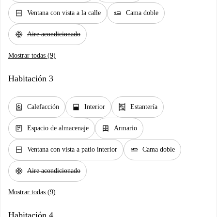
window_closed
airline_seat_flat
Ventana con vista a la calle
Cama doble
ac_unit
Aire acondicionado
Mostrar todas (9)
Habitación 3
water_heater
window_open
shelves
Calefacción
Interior
Estantería
package
dresser
Espacio de almacenaje
Armario
window_closed
airline_seat_flat
Ventana con vista a patio interior
Cama doble
ac_unit
Aire acondicionado
Mostrar todas (9)
Habitación 4