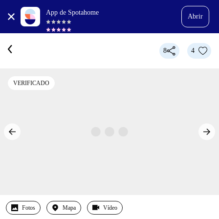
App de Spotahome
Abrir
8
4
VERIFICADO
Fotos
Mapa
Vídeo