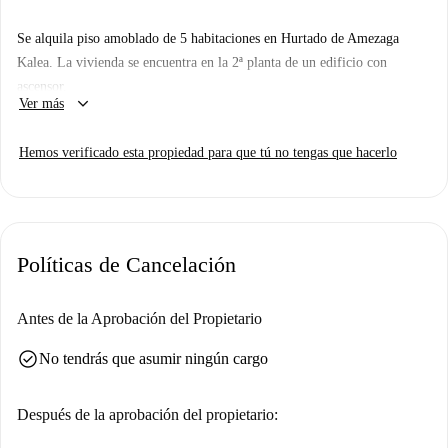
Se alquila piso amoblado de 5 habitaciones en Hurtado de Amezaga
Kalea. La vivienda se encuentra en la 2ª planta de un edificio con
ascensor.
keyboard_arrow_down
Ver más
El dormitorio 2 incluye un balcón.
Hemos verificado esta propiedad para que tú no tengas que hacerlo
Políticas de Cancelación
Antes de la Aprobación del Propietario
check_circle
No tendrás que asumir ningún cargo
Después de la aprobación del propietario: