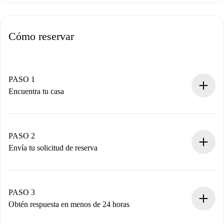
Cómo reservar
PASO 1
Encuentra tu casa
Proceso de reserva 100% online.
Casas y Propietarios verificados.
Tienes toda la información necesaria por adelantado.
PASO 2
Envía tu solicitud de reserva
Envía detalles básicos de tu perfil y de tu método de pago.
Recuerda que no te cobraremos nada hasta que el
propietario acepte.
PASO 3
Obtén respuesta en menos de 24 horas