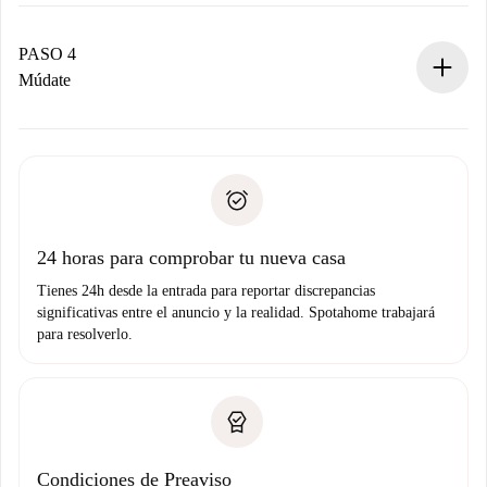
El propietario tiene menos de 24 horas para confirmar.
Si es aceptada, te haremos el cargo y te pondremos en
contacto con el propietario.
PASO 4
Si es rechazada: No te haremos ningún cargo y te
Múdate
ofreceremos alternativas.
Acuerda con el propietario los detalles de tu llegada,
Documentos necesarios si tu propiedad es “
Spotahome
recogida de llaves, etc.
plus
”.
Spotahome sólo transferirá el primer pago al propietario si
Documento de identidad o Pasaporte
no nos comunicas ningún problema.
Prueba de solvencia
Domiciliación del pago
24 horas para comprobar tu nueva casa
Tienes 24h desde la entrada para reportar discrepancias
significativas entre el anuncio y la realidad. Spotahome trabajará
para resolverlo.
Condiciones de Preaviso