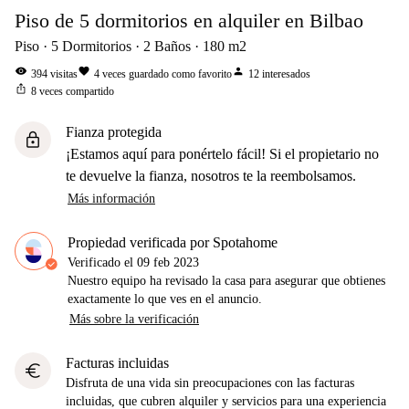
Piso de 5 dormitorios en alquiler en Bilbao
Piso
5
Dormitorios
2
Baños
180
m2
visibility
favorite
person
394
visitas
4
veces guardado como favorito
12
interesados
ios_share
8
veces compartido
Fianza protegida
lock
¡Estamos aquí para ponértelo fácil! Si el propietario no
te devuelve la fianza, nosotros te la reembolsamos.
Más información
Propiedad verificada por Spotahome
Verificado el
09 feb 2023
Nuestro equipo ha revisado la casa para asegurar que obtienes
exactamente lo que ves en el anuncio.
Más sobre la verificación
Facturas incluidas
euro
Disfruta de una vida sin preocupaciones con las facturas
incluidas, que cubren alquiler y servicios para una experiencia