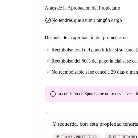
Antes de la Aprobación del Propietario
check_circle
No tendrás que asumir ningún cargo
Después de la aprobación del propietario:
Reembolso total del pago inicial
si se cancel
Reembolso del 50% del pago inicial
si se ca
No reembolsable
si se cancela 29 días o men
error
La comisión de Spotahome
no se devuelve
si l
Y recuerda, con esta propiedad tendrá
lock
check_circle
FIANZA PROTEGIDA
PROPIETARIO