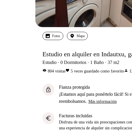
Fotos
Mapa
Estudio en alquiler en Indautxu, g
Estudio
0
Dormitorios
1
Baño
37
m2
visibility
favorite
person
804
visitas
5
veces guardado como favorito
1
Fianza protegida
lock
¡Estamos aquí para ponértelo fácil! Si el
reembolsamos.
Más información
Facturas incluidas
euro
Disfruta de una vida sin preocupaciones con 
una experiencia de alquiler sin complicacio