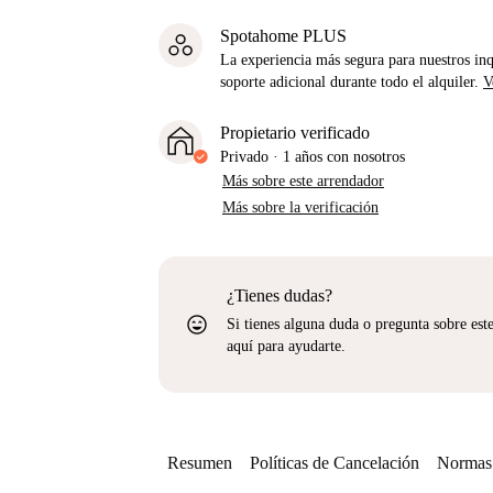
Spotahome PLUS
La experiencia más segura para nuestros inq
soporte adicional durante todo el alquiler.
V
Propietario verificado
Privado
·
1 años
con nosotros
Más sobre este arrendador
Más sobre la verificación
¿Tienes dudas?
sentiment_very_satisfied
Si tienes alguna duda o pregunta sobre est
aquí para ayudarte.
Resumen
Políticas de Cancelación
Normas 