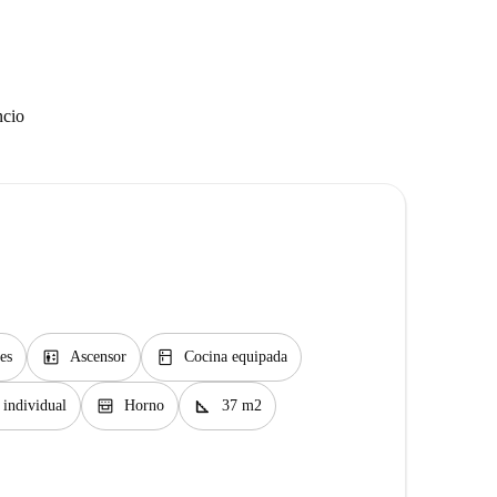
ncio
elevator
kitchen
es
Ascensor
Cocina equipada
oven_gen
square_foot
 individual
Horno
37 m2