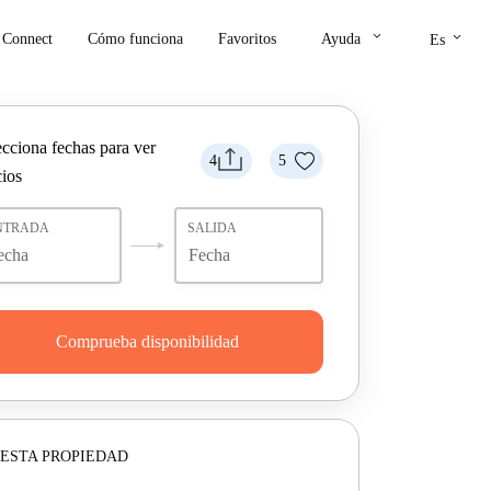
keyboard_arrow_down
keyboard_arrow_down
Connect
Cómo funciona
Favoritos
Ayuda
Es
ecciona fechas para ver
4
5
cios
NTRADA
SALIDA
Comprueba disponibilidad
ESTA PROPIEDAD