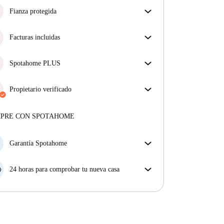
Fianza protegida
¡Estamos aquí para ponértelo fácil! Si el propietario
no te devuelve la fianza, nosotros te la
Facturas incluidas
reembolsamos.
Más información
Disfruta de una vida sin preocupaciones con las
facturas incluidas, que cubren alquiler y servicios
Spotahome PLUS
para una experiencia de alquiler sin complicaciones.
La experiencia más segura para nuestros inquilinos
más exigentes. Estándares más altos de seguridad y
Propietario verificado
soporte adicional durante todo el alquiler.
Ver más
Privado
·
1 años
con nosotros
Más sobre este arrendador
MPRE CON SPOTAHOME
Más sobre la verificación
Garantía Spotahome
Si el propietario cancela tu reserva dentro de las 48
horas previas a la fecha de entrada, Spotahome A) te
24 horas para comprobar tu nueva casa
ayudará a encontrar un nuevo alojamiento y cubrirá
Si existe alguna diferencia con el anuncio que viste
el hotel hasta que encuentres nueva casa o B) te hará
en Spotahome, comunícanoslo dentro de las 24 horas
la devolución íntegra de la reserva.
siguientes a tu llegada para que podamos buscar una
solución.