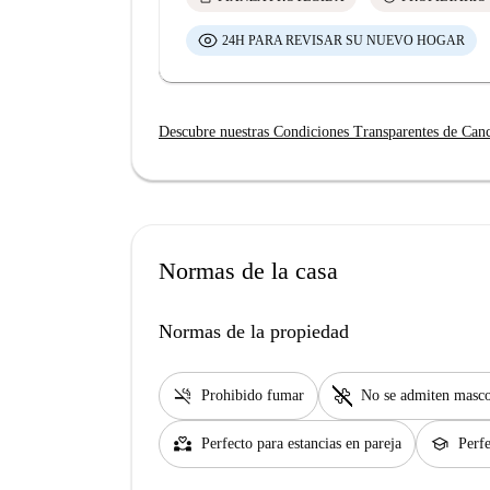
24H PARA REVISAR SU NUEVO HOGAR
Descubre nuestras Condiciones Transparentes de Can
Normas de la casa
Normas de la propiedad
smoke_free
pet_supplies
Prohibido fumar
No se admiten masco
partner_heart
school
Perfecto para estancias en pareja
Perfe