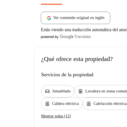
Ver contenido original en inglés
Estás viendo una traducción automática del anu
¿Qué ofrece esta propiedad?
Servicios de la propiedad
chair
local_laundry_service
Amueblado
Lavadora en zonas comun
water_heater
water_heater
Caldera eléctrica
Calefacción eléctrica
Mostrar todas (12)