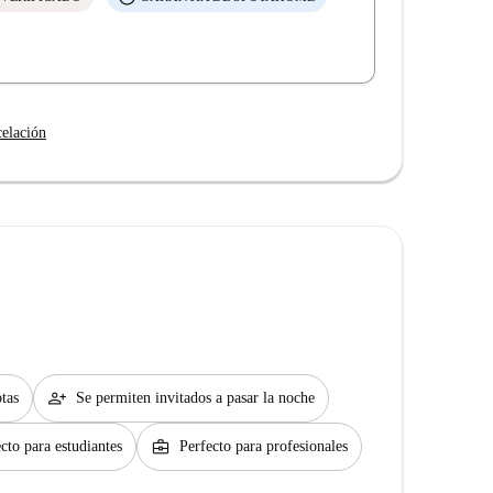
celación
person_add
tas
Se permiten invitados a pasar la noche
business_center
cto para estudiantes
Perfecto para profesionales