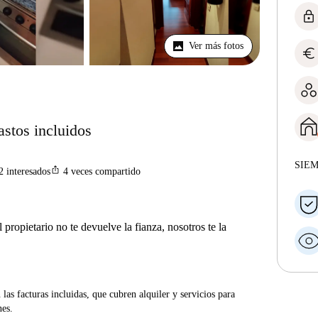
lock
Ver más fotos
euro
astos incluidos
SIE
ios_share
2
interesados
4
veces compartido
 propietario no te devuelve la fianza, nosotros te la
las facturas incluidas, que cubren alquiler y servicios para
nes.