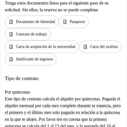
Tenga estos documentos listos para el siguiente paso de su
solicitud. Sin ellos, la reserva no se puede completar.
description
description
Documento de identidad
Pasaporte
description
Contrato de trabajo
description
description
Carta de aceptación de la universidad
Carta del avalista
description
Justificante de ingresos
Tipo de contrato
Por quincenas
Este tipo de contrato calcula el alquiler por quincenas. Pagarás el
alquiler mensual por cada mes completo durante tu estancia, pero
el primero y el último mes solo pagarás en relación a la quincena
en la que te alojes. Por favor ten en cuenta que la primera
quincena se calcula del 1 al 15 del mes, y la segunda del 16 al