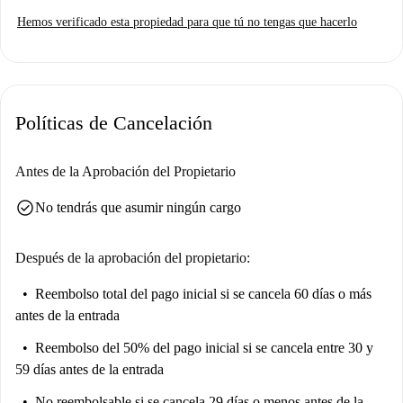
garantizar su comodidad. Además, ha sido revisado personalmente por
Hemos verificado esta propiedad para que tú no tengas que hacerlo
Spotahome.
Trafalgar es una zona vibrante de Madrid, con mercados locales como el
Día y Simply City, además de restaurantes de renombre como La
Escudilla. Entre los atractivos turísticos cercanos se incluyen Chamberí,
Políticas de Cancelación
la Estatua de Bravo Murillo y la Plaza de Olavide, que ofrecen
numerosas oportunidades para explorar. Disfrute de su céntrica ubicación
junto a calles con encanto como la calle de Fuencarral.
Antes de la Aprobación del Propietario
check_circle
No tendrás que asumir ningún cargo
Después de la aprobación del propietario:
Reembolso total del pago inicial
si se cancela 60 días o más
antes de la entrada
Reembolso del 50% del pago inicial
si se cancela entre 30 y
59 días antes de la entrada
No reembolsable
si se cancela 29 días o menos antes de la