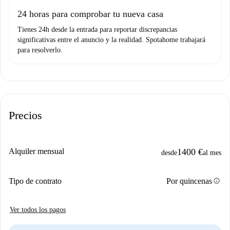
Domiciliación del pago
24 horas para comprobar tu nueva casa
Tienes 24h desde la entrada para reportar discrepancias
significativas entre el anuncio y la realidad. Spotahome trabajará
para resolverlo.
Precios
Alquiler mensual
1400 €
desde
al mes
info
Tipo de contrato
Por quincenas
Ver todos los pagos