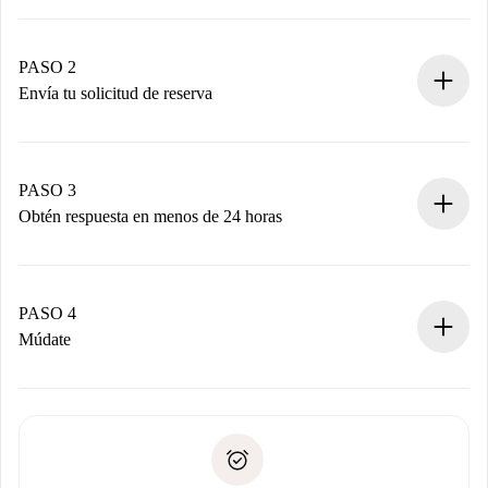
Proceso de reserva 100% online.
Casas y Propietarios verificados.
Tienes toda la información necesaria por adelantado.
PASO 2
Envía tu solicitud de reserva
Envía detalles básicos de tu perfil y de tu método de pago.
Recuerda que no te cobraremos nada hasta que el
propietario acepte.
PASO 3
Obtén respuesta en menos de 24 horas
El propietario tiene menos de 24 horas para confirmar.
Si es aceptada, te haremos el cargo y te pondremos en
contacto con el propietario.
PASO 4
Si es rechazada: No te haremos ningún cargo y te
Múdate
ofreceremos alternativas.
Acuerda con el propietario los detalles de tu llegada,
Documentos necesarios si tu propiedad es “
Spotahome
recogida de llaves, etc.
plus
”.
Spotahome sólo transferirá el primer pago al propietario si
Documento de identidad o Pasaporte
no nos comunicas ningún problema.
Prueba de solvencia