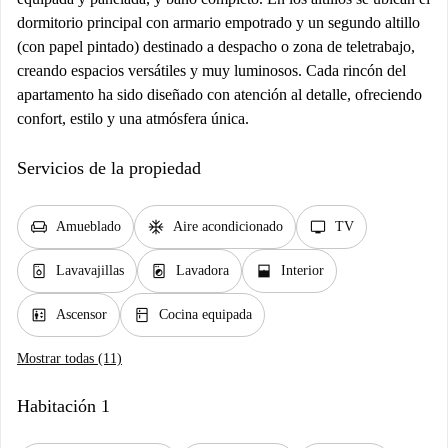
dormitorio principal con armario empotrado y un segundo altillo
(con papel pintado) destinado a despacho o zona de teletrabajo,
creando espacios versátiles y muy luminosos. Cada rincón del
apartamento ha sido diseñado con atención al detalle, ofreciendo
confort, estilo y una atmósfera única.
Servicios de la propiedad
chair
ac_unit
tv
Amueblado
Aire acondicionado
TV
dishwasher_gen
local_laundry_service
window_open
Lavavajillas
Lavadora
Interior
elevator
kitchen
Ascensor
Cocina equipada
Mostrar todas (11)
Habitación 1