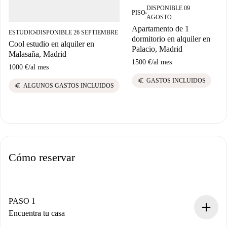
DISPONIBLE 09
PISO
■
AGOSTO
Apartamento de 1
ESTUDIO
DISPONIBLE 26 SEPTIEMBRE
■
dormitorio en alquiler en
Cool estudio en alquiler en
E
Palacio, Madrid
Malasaña, Madrid
1500 €
/
al mes
1000 €
/
al mes
8
euro
GASTOS INCLUIDOS
euro
ALGUNOS GASTOS INCLUIDOS
Cómo reservar
PASO 1
Encuentra tu casa