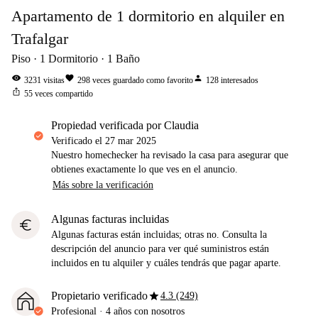
Apartamento de 1 dormitorio en alquiler en
Trafalgar
Piso
1
Dormitorio
1
Baño
visibility
favorite
person
3231
visitas
298
veces guardado como favorito
128
interesados
ios_share
55
veces compartido
propiedad verificada por Claudia
Verificado el
27 mar 2025
Nuestro homechecker ha revisado la casa para asegurar que
obtienes exactamente lo que ves en el anuncio.
Más sobre la verificación
Algunas facturas incluidas
euro
Algunas facturas están incluidas; otras no. Consulta la
descripción del anuncio para ver qué suministros están
incluidos en tu alquiler y cuáles tendrás que pagar aparte.
star
Propietario verificado
4.3 (249)
Profesional
·
4 años
con nosotros