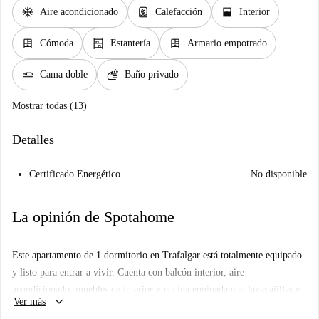
ac_unit
water_heater
window_open
Aire acondicionado
Calefacción
Interior
dresser
shelves
dresser
Cómoda
Estantería
Armario empotrado
airline_seat_flat
soap
Cama doble
Baño privado
Mostrar todas (13)
Detalles
Certificado Energético
No disponible
La opinión de Spotahome
Este apartamento de 1 dormitorio en Trafalgar está totalmente equipado
y listo para entrar a vivir. Cuenta con balcón interior, aire
acondicionado, muebles de interior y cocina equipada con lavavajillas y
keyboard_arrow_down
Ver más
horno. El apartamento cuenta con servicios de alta calidad para