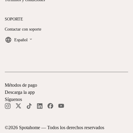
SOPORTE
Contactar con soporte
keyboard_arrow_down
Español
Métodos de pago
Descarga la app
Síguenos
©
2026
Spotahome —
Todos los derechos reservados