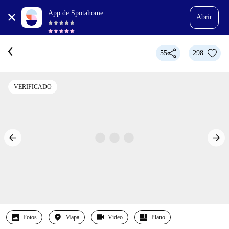
App de Spotahome
Abrir
55
298
VERIFICADO
Fotos
Mapa
Vídeo
Plano