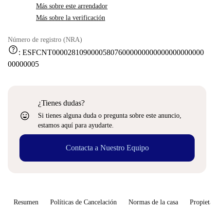
Más sobre este arrendador
Más sobre la verificación
Número de registro (NRA)
help
:
ESFCNT000028109000058076000000000000000000000
00000005
¿Tienes dudas?
sentiment_very_satisfied
Si tienes alguna duda o pregunta sobre este anuncio,
estamos aquí para ayudarte.
Contacta a Nuestro Equipo
Resumen
Políticas de Cancelación
Normas de la casa
Propietari