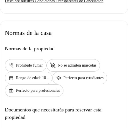
Descubre nuestras Condiciones Transparentes de Cancelación
Normas de la casa
Normas de la propiedad
smoke_free
pet_supplies
Prohibido fumar
No se admiten mascotas
calendar_month
school
Rango de edad: 18 -
Perfecto para estudiantes
business_center
Perfecto para profesionales
Documentos que necesitarás para reservar esta
propiedad