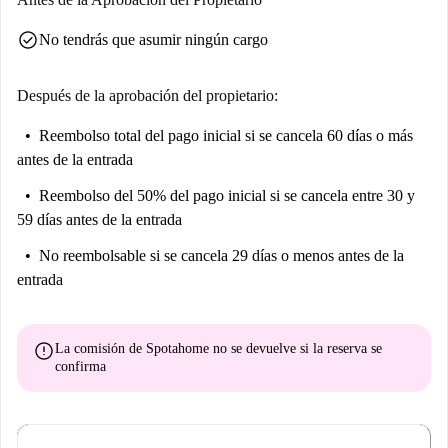
que Palomeras Bajas tiene para ofrecer!
check_circle
No tendrás que asumir ningún cargo
Después de la aprobación del propietario:
Reembolso total del pago inicial
si se cancela 60 días o más
antes de la entrada
Reembolso del 50% del pago inicial
si se cancela entre 30 y
59 días antes de la entrada
No reembolsable
si se cancela 29 días o menos antes de la
entrada
error
La comisión de Spotahome
no se devuelve
si la reserva se
confirma