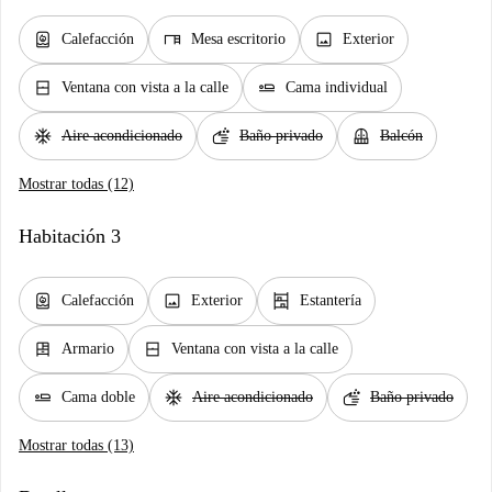
water_heater
desk
image
Calefacción
Mesa escritorio
Exterior
window_closed
airline_seat_flat
Ventana con vista a la calle
Cama individual
ac_unit
soap
balcony
Aire acondicionado
Baño privado
Balcón
Mostrar todas (12)
Habitación 3
water_heater
image
shelves
Calefacción
Exterior
Estantería
dresser
window_closed
Armario
Ventana con vista a la calle
airline_seat_flat
ac_unit
soap
Cama doble
Aire acondicionado
Baño privado
Mostrar todas (13)