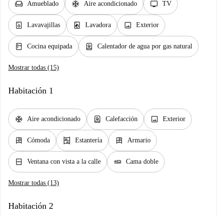
chair
ac_unit
tv
Amueblado
Aire acondicionado
TV
dishwasher_gen
local_laundry_service
image
Lavavajillas
Lavadora
Exterior
kitchen
water_heater
Cocina equipada
Calentador de agua por gas natural
Mostrar todas (15)
Habitación 1
ac_unit
water_heater
image
Aire acondicionado
Calefacción
Exterior
dresser
shelves
dresser
Cómoda
Estantería
Armario
window_closed
airline_seat_flat
Ventana con vista a la calle
Cama doble
Mostrar todas (13)
Habitación 2