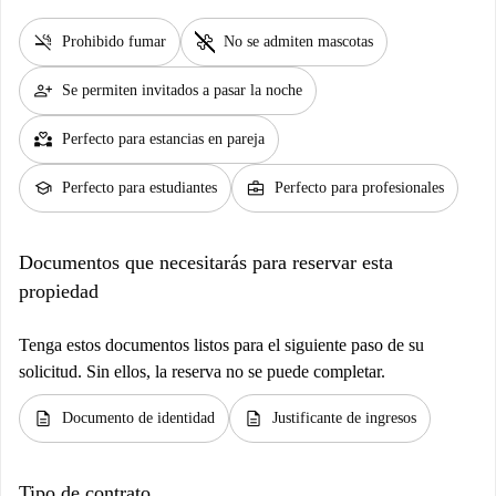
smoke_free
pet_supplies
Prohibido fumar
No se admiten mascotas
person_add
Se permiten invitados a pasar la noche
partner_heart
Perfecto para estancias en pareja
school
business_center
Perfecto para estudiantes
Perfecto para profesionales
Documentos que necesitarás para reservar esta
propiedad
Tenga estos documentos listos para el siguiente paso de su
solicitud. Sin ellos, la reserva no se puede completar.
description
description
Documento de identidad
Justificante de ingresos
Tipo de contrato