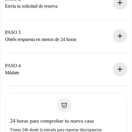
Envía tu solicitud de reserva
Envía detalles básicos de tu perfil y de tu método de pago.
Recuerda que no te cobraremos nada hasta que el
propietario acepte.
PASO 3
Obtén respuesta en menos de 24 horas
El propietario tiene menos de 24 horas para confirmar.
Si es aceptada, te haremos el cargo y te pondremos en
contacto con el propietario.
PASO 4
Si es rechazada: No te haremos ningún cargo y te
Múdate
ofreceremos alternativas.
Acuerda con el propietario los detalles de tu llegada,
Documentos necesarios si tu propiedad es “
Spotahome
recogida de llaves, etc.
plus
”.
Spotahome sólo transferirá el primer pago al propietario si
Documento de identidad o Pasaporte
no nos comunicas ningún problema.
Prueba de solvencia
Domiciliación del pago
24 horas para comprobar tu nueva casa
Tienes 24h desde la entrada para reportar discrepancias