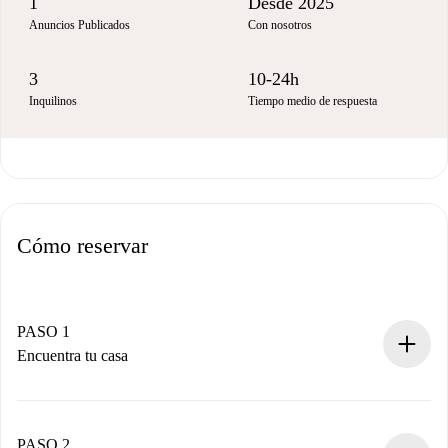
1
Desde 2025
Anuncios Publicados
Con nosotros
3
10-24h
Inquilinos
Tiempo medio de respuesta
Cómo reservar
PASO 1
Encuentra tu casa
Proceso de reserva 100% online.
Casas y Propietarios verificados.
Tienes toda la información necesaria por adelantado.
PASO 2