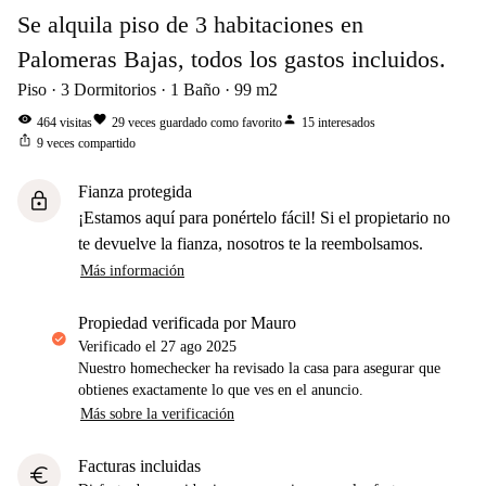
Se alquila piso de 3 habitaciones en
Palomeras Bajas, todos los gastos incluidos.
Piso
3
Dormitorios
1
Baño
99
m2
visibility
favorite
person
464
visitas
29
veces guardado como favorito
15
interesados
ios_share
9
veces compartido
Fianza protegida
lock
¡Estamos aquí para ponértelo fácil! Si el propietario no
te devuelve la fianza, nosotros te la reembolsamos.
Más información
propiedad verificada por Mauro
Verificado el
27 ago 2025
Nuestro homechecker ha revisado la casa para asegurar que
obtienes exactamente lo que ves en el anuncio.
Más sobre la verificación
Facturas incluidas
euro