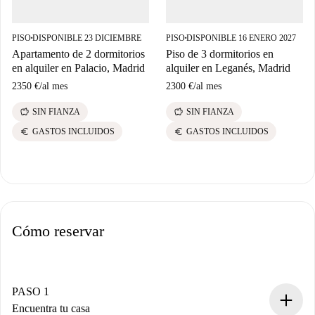
PISO
DISPONIBLE 23 DICIEMBRE
PISO
DISPONIBLE 16 ENERO 2027
■
■
Apartamento de 2 dormitorios
Piso de 3 dormitorios en
en alquiler en Palacio, Madrid
alquiler en Leganés, Madrid
2350 €
/
al mes
2300 €
/
al mes
savings
savings
SIN FIANZA
SIN FIANZA
euro
euro
GASTOS INCLUIDOS
GASTOS INCLUIDOS
Cómo reservar
PASO 1
Encuentra tu casa