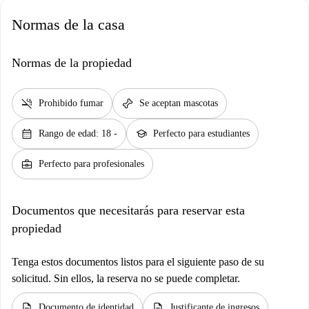
Normas de la casa
Normas de la propiedad
smoke_free
pet_supplies
Prohibido fumar
Se aceptan mascotas
calendar_month
school
Rango de edad: 18 -
Perfecto para estudiantes
business_center
Perfecto para profesionales
Documentos que necesitarás para reservar esta
propiedad
Tenga estos documentos listos para el siguiente paso de su
solicitud. Sin ellos, la reserva no se puede completar.
description
description
Documento de identidad
Justificante de ingresos