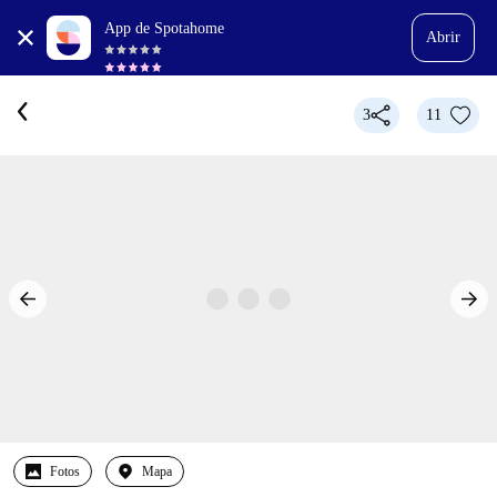
App de Spotahome
Abrir
3
11
Fotos
Mapa