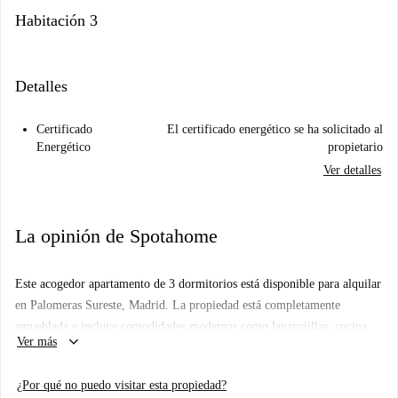
Habitación 3
Detalles
Certificado
El certificado energético se ha solicitado al
Energético
propietario
Ver detalles
La opinión de Spotahome
Este acogedor apartamento de 3 dormitorios está disponible para alquilar
en Palomeras Sureste, Madrid. La propiedad está completamente
amueblada e incluye comodidades modernas como lavavajillas, cocina
keyboard_arrow_down
Ver más
equipada y lavadora compartida. El salón cuenta con un balcón para
disfrutar del aire libre. La propiedad admite mascotas y cuenta con
¿Por qué no puedo visitar esta propiedad?
interiores amueblados. Tenga en cuenta que, si bien algunos gastos como