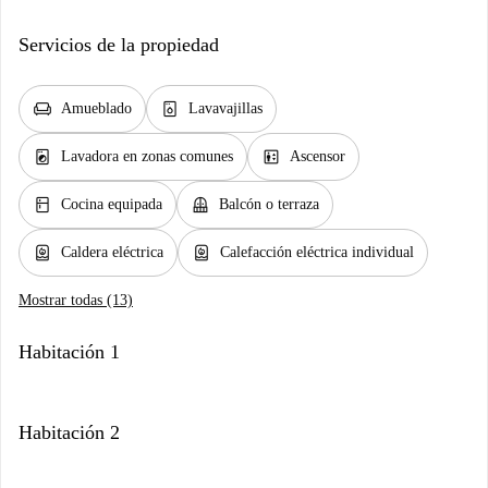
Servicios de la propiedad
chair
dishwasher_gen
Amueblado
Lavavajillas
local_laundry_service
elevator
Lavadora en zonas comunes
Ascensor
kitchen
balcony
Cocina equipada
Balcón o terraza
water_heater
water_heater
Caldera eléctrica
Calefacción eléctrica individual
Mostrar todas (13)
Habitación 1
Habitación 2