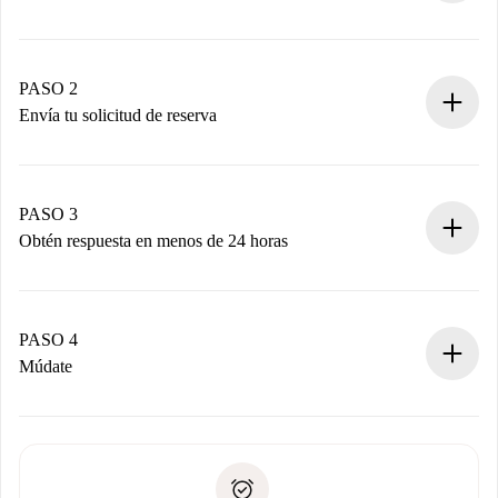
Proceso de reserva 100% online.
Casas y Propietarios verificados.
Tienes toda la información necesaria por adelantado.
PASO 2
Envía tu solicitud de reserva
Envía detalles básicos de tu perfil y de tu método de pago.
Recuerda que no te cobraremos nada hasta que el
propietario acepte.
PASO 3
Obtén respuesta en menos de 24 horas
El propietario tiene menos de 24 horas para confirmar.
Si es aceptada, te haremos el cargo y te pondremos en
contacto con el propietario.
PASO 4
Si es rechazada: No te haremos ningún cargo y te
Múdate
ofreceremos alternativas.
Acuerda con el propietario los detalles de tu llegada,
Documentos necesarios si tu propiedad es “
Spotahome
recogida de llaves, etc.
plus
”.
Spotahome sólo transferirá el primer pago al propietario si
Documento de identidad o Pasaporte
no nos comunicas ningún problema.