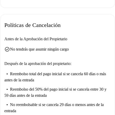
la luz, el agua y el wifi están incluidos, no se proporcionan servicios
adicionales de gas. Se admiten inquilinos profesionales o estudiantes.
El barrio de Palomeras Sureste ofrece un entorno atractivo con puntos de
Políticas de Cancelación
interés cercanos. Encontrará lugares de interés locales como la atracción
turística de Marbella y restaurantes como Cervecería Alcázar II y El
Fogón Catracho. La Escuela de la Inspección de Trabajo y Seguridad
Antes de la Aprobación del Propietario
Social también está muy cerca. Explore y viva cómodamente en este
check_circle
No tendrás que asumir ningún cargo
apartamento español bien ubicado.
Después de la aprobación del propietario:
Reembolso total del pago inicial
si se cancela 60 días o más
antes de la entrada
Reembolso del 50% del pago inicial
si se cancela entre 30 y
59 días antes de la entrada
No reembolsable
si se cancela 29 días o menos antes de la
entrada