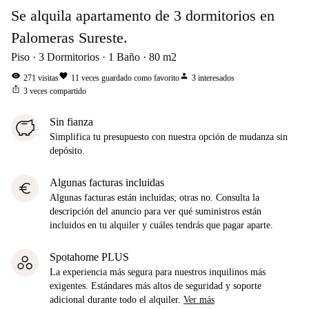
Se alquila apartamento de 3 dormitorios en
Palomeras Sureste.
Piso
3
Dormitorios
1
Baño
80
m2
visibility
favorite
person
271
visitas
11
veces guardado como favorito
3
interesados
ios_share
3
veces compartido
Sin fianza
Simplifica tu presupuesto con nuestra opción de mudanza sin
depósito.
Algunas facturas incluidas
euro
Algunas facturas están incluidas; otras no. Consulta la
descripción del anuncio para ver qué suministros están
incluidos en tu alquiler y cuáles tendrás que pagar aparte.
Spotahome PLUS
La experiencia más segura para nuestros inquilinos más
exigentes. Estándares más altos de seguridad y soporte
adicional durante todo el alquiler.
Ver más