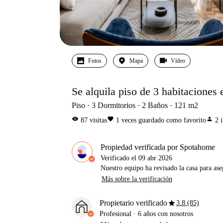
Fotos
Mapa
Vídeo
Se alquila piso de 3 habitaciones
Piso
3
Dormitorios
2
Baños
121
m2
visibility
favorite
person
87
visitas
1
veces guardado como favorito
2
Propiedad verificada por Spotahome
Verificado el
09 abr 2026
Nuestro equipo ha revisado la casa para ase
Más sobre la verificación
star
Propietario verificado
3.8 (85)
Profesional
·
6 años
con nosotros