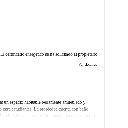
El certificado energético se ha solicitado al propietario
Ver detalles
 es un espacio habitable bellamente amueblado y
o para estudiantes. La propiedad cuenta con baño
Se admiten mascotas, así que puede traer a sus amigos
 tener la seguridad de la calidad y confiabilidad del