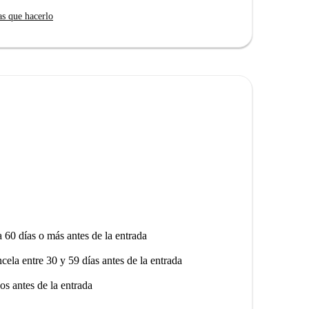
as que hacerlo
 rodeado de atracciones culturales e históricas.
e Madrid se encuentran a poca distancia. También
ituto Homeopático y Hospital de San José y
 las Esculturas Gemelas de Niños.
a 60 días o más antes de la entrada
ncela entre 30 y 59 días antes de la entrada
os antes de la entrada