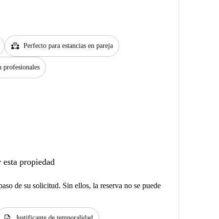
partner_heart
Perfecto para estancias en pareja
a profesionales
 esta propiedad
aso de su solicitud. Sin ellos, la reserva no se puede
description
Justificante de temporalidad