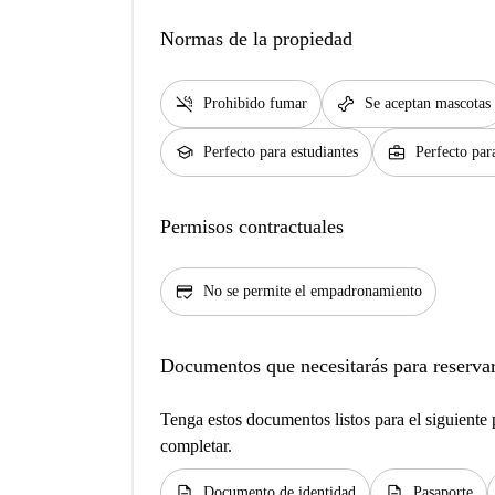
Normas de la propiedad
smoke_free
pet_supplies
Prohibido fumar
Se aceptan mascotas
school
business_center
Perfecto para estudiantes
Perfecto par
Permisos contractuales
credit_score
No se permite el empadronamiento
Documentos que necesitarás para reservar
Tenga estos documentos listos para el siguiente p
completar.
description
description
Documento de identidad
Pasaporte