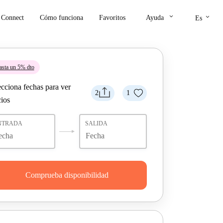
keyboard_arrow_down
keyboard_arrow_down
Connect
Cómo funciona
Favoritos
Ayuda
Es
asta un 5% dto
ecciona fechas para ver
2
1
cios
NTRADA
SALIDA
Comprueba disponibilidad