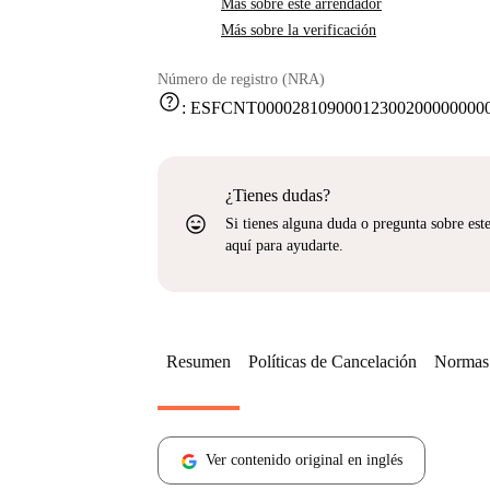
Más sobre este arrendador
Más sobre la verificación
Número de registro (NRA)
help
:
ESFCNT000028109000123002000000000
¿Tienes dudas?
sentiment_very_satisfied
Si tienes alguna duda o pregunta sobre est
aquí para ayudarte.
Resumen
Políticas de Cancelación
Normas 
Ver contenido original en inglés