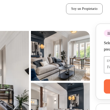
Soy un Propietario
H
Sel
pre
E