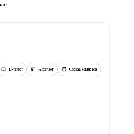
ncio
image
elevator
kitchen
Exterior
Ascensor
Cocina equipada