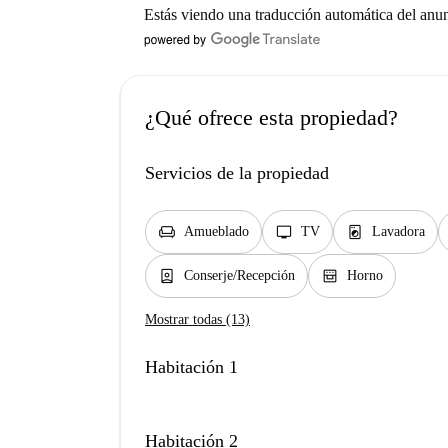
Estás viendo una traducción automática del anu
¿Qué ofrece esta propiedad?
Servicios de la propiedad
chair
tv
local_laundry_service
Amueblado
TV
Lavadora
person_book
oven_gen
Conserje/Recepción
Horno
Mostrar todas (13)
Habitación 1
Habitación 2