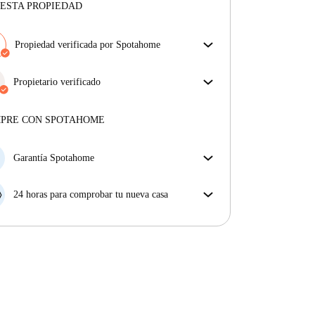
ESTA PROPIEDAD
Propiedad verificada por Spotahome
Nuestro equipo ha revisado la casa para asegurar que
obtienes exactamente lo que ves en el anuncio.
Propietario verificado
Más sobre la verificación
Profesional
·
6 años
con nosotros
Más sobre este arrendador
MPRE CON SPOTAHOME
Más sobre la verificación
Garantía Spotahome
Si el propietario cancela tu reserva dentro de las 48
horas previas a la fecha de entrada, Spotahome A) te
24 horas para comprobar tu nueva casa
ayudará a encontrar un nuevo alojamiento y cubrirá
Si existe alguna diferencia con el anuncio que viste
el hotel hasta que encuentres nueva casa o B) te hará
en Spotahome, comunícanoslo dentro de las 24 horas
la devolución íntegra de la reserva.
siguientes a tu llegada para que podamos buscar una
solución.