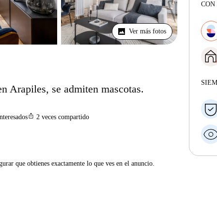
CON 
Ver más fotos
SIE
 en Arapiles, se admiten mascotas.
ios_share
interesados
2
veces compartido
gurar que obtienes exactamente lo que ves en el anuncio.