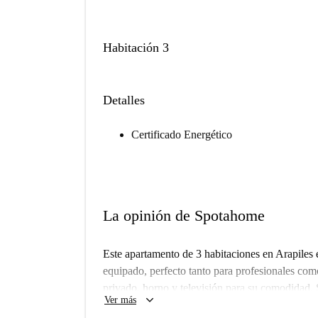
Habitación 3
Detalles
Certificado Energético
La opinión de Spotahome
Este apartamento de 3 habitaciones en Arapiles
equipado, perfecto tanto para profesionales com
privado, horno y televisión para su comodidad. 
keyboard_arrow_down
Ver más
peludos. Con la verificación de Spotahome, puede