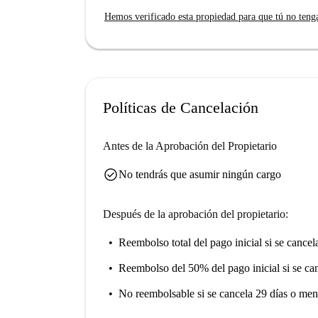
anuncio.
Hemos verificado esta propiedad para que tú no teng
El apartamento está ubicado en Arapiles, Madrid,
Lugares como Selfiewallfiction y el Chamberí d
tendrá fácil acceso a instituciones como el Inst
monumentos como la Estatua de Bravo Murillo y
Políticas de Cancelación
Antes de la Aprobación del Propietario
check_circle
No tendrás que asumir ningún cargo
Después de la aprobación del propietario:
Reembolso total del pago inicial
si se cancel
Reembolso del 50% del pago inicial
si se ca
No reembolsable
si se cancela 29 días o men