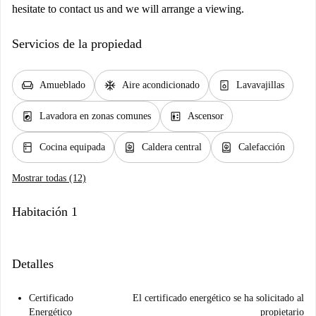
hesitate to contact us and we will arrange a viewing.
Servicios de la propiedad
chair
ac_unit
dishwasher_gen
Amueblado
Aire acondicionado
Lavavajillas
local_laundry_service
elevator
Lavadora en zonas comunes
Ascensor
kitchen
water_heater
water_heater
Cocina equipada
Caldera central
Calefacción
Mostrar todas (12)
Habitación 1
Detalles
Certificado
El certificado energético se ha solicitado al
Energético
propietario