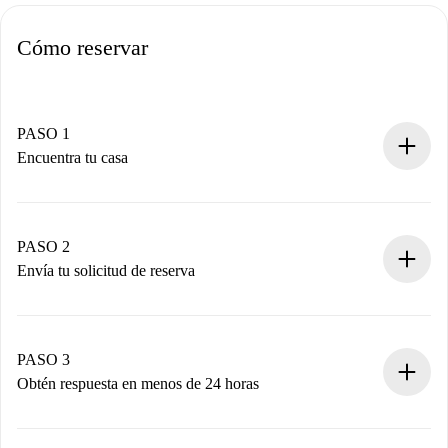
Cómo reservar
PASO 1
Encuentra tu casa
Proceso de reserva 100% online.
Casas y Propietarios verificados.
Tienes toda la información necesaria por adelantado.
PASO 2
Envía tu solicitud de reserva
Envía detalles básicos de tu perfil y de tu método de pago.
Recuerda que no te cobraremos nada hasta que el
propietario acepte.
PASO 3
Obtén respuesta en menos de 24 horas
El propietario tiene menos de 24 horas para confirmar.
Si es aceptada, te haremos el cargo y te pondremos en