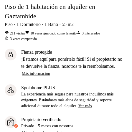
Piso de 1 habitación en alquiler en
Gaztambide
Piso
1
Dormitorio
1
Baño
55
m2
visibility
favorite
person
211
visitas
10
veces guardado como favorito
3
interesados
ios_share
3
veces compartido
Fianza protegida
lock
¡Estamos aquí para ponértelo fácil! Si el propietario no
te devuelve la fianza, nosotros te la reembolsamos.
Más información
Spotahome PLUS
La experiencia más segura para nuestros inquilinos más
exigentes. Estándares más altos de seguridad y soporte
adicional durante todo el alquiler.
Ver más
Propietario verificado
Privado
·
5 meses
con nosotros