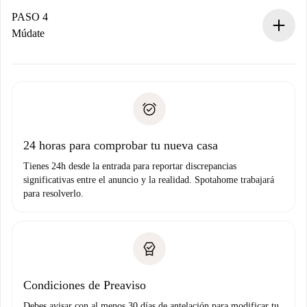
contacto con el propietario.
PASO 4
Si es rechazada: No te haremos ningún cargo y te
Múdate
ofreceremos alternativas.
Acuerda con el propietario los detalles de tu llegada,
Documentos necesarios si tu propiedad es “
Spotahome
recogida de llaves, etc.
plus
”.
Spotahome sólo transferirá el primer pago al propietario si
Documento de identidad o Pasaporte
no nos comunicas ningún problema.
Prueba de solvencia
Domiciliación del pago
24 horas para comprobar tu nueva casa
Tienes 24h desde la entrada para reportar discrepancias
significativas entre el anuncio y la realidad. Spotahome trabajará
para resolverlo.
Condiciones de Preaviso
Debes avisar con al menos 30 días de antelación para modificar tu