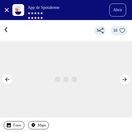
App de Spotahome
Abrir
3
10
Fotos
Mapa