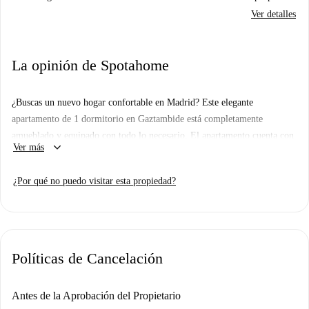
Ver detalles
La opinión de Spotahome
¿Buscas un nuevo hogar confortable en Madrid? Este elegante
apartamento de 1 dormitorio en Gaztambide está completamente
amueblado y equipado con todo lo necesario. El apartamento cuenta con
keyboard_arrow_down
Ver más
comodidades modernas como lavavajillas, horno y aire acondicionado
individual para tu comodidad. Se admiten mascotas, así que no dudes en
¿Por qué no puedo visitar esta propiedad?
traer a tu amigo peludo.
El barrio de Gaztambide es vibrante y está bien comunicado, con
numerosos puntos de interés en las cercanías. Disfruta de exquisitas
opciones gastronómicas como Justa Områden, Pangram Café y Ramen
Políticas de Cancelación
Yokohama a pocos pasos. Descubre atracciones emblemáticas como los
Arcos de Moncloa y el Monumento a los Aviadores Plus Ultra para
explorar el encanto de la ciudad.
Antes de la Aprobación del Propietario