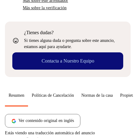
Más sobre este arrendador
Más sobre la verificación
¿Tienes dudas?
sentiment_very_satisfied
Si tienes alguna duda o pregunta sobre este anuncio,
estamos aquí para ayudarte.
Contacta a Nuestro Equipo
Resumen
Políticas de Cancelación
Normas de la casa
Propietari
Ver contenido original en inglés
Estás viendo una traducción automática del anuncio