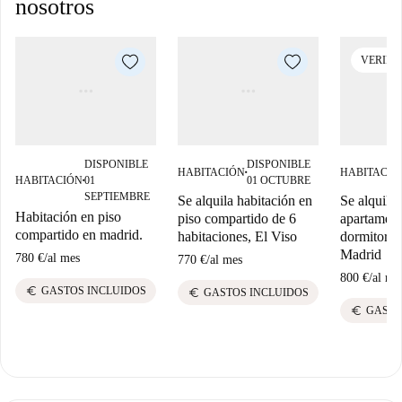
nosotros
VERIFI
DISPONIBLE
DISPONIBLE
HABITACIÓN
HABITACIÓ
■
HABITACIÓN
01
01 OCTUBRE
■
SEPTIEMBRE
Se alquila habitación en
Se alquila 
Habitación en piso
piso compartido de 6
apartament
compartido en madrid.
habitaciones, El Viso
dormitorio
Madrid
780 €
/
al mes
770 €
/
al mes
800 €
/
al me
euro
GASTOS INCLUIDOS
euro
GASTOS INCLUIDOS
euro
GASTO