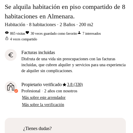
Se alquila habitación en piso compartido de 8
habitaciones en Almenara.
Habitación
8
habitaciones
2
Baños
200
m2
visibility
favorite
person
865
visitas
30
veces guardado como favorito
7
interesados
ios_share
4
veces compartido
Facturas incluidas
euro
Disfruta de una vida sin preocupaciones con las facturas
incluidas, que cubren alquiler y servicios para una experiencia
de alquiler sin complicaciones.
star
Propietario verificado
3.8 (330)
Profesional
·
2 años
con nosotros
Más sobre este arrendador
Más sobre la verificación
¿Tienes dudas?