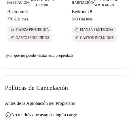
culturales. Mejora tu estilo de vida en esta vibrante zona.
HABITACIÓN
HABITACIÓN
■
■
SEPTIEMBRE
SEPTIEMBRE
Bedroom 6
Bedroom 8
770 €
/
al mes
840 €
/
al mes
lock
lock
FIANZA PROTEGIDA
FIANZA PROTEGIDA
euro
euro
GASTOS INCLUIDOS
GASTOS INCLUIDOS
¿Por qué no puedo visitar esta propiedad?
Políticas de Cancelación
Antes de la Aprobación del Propietario
check_circle
No tendrás que asumir ningún cargo