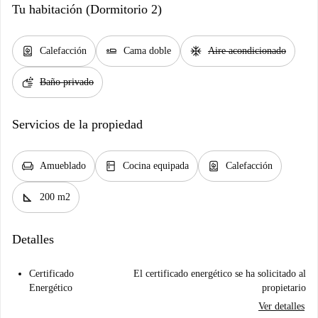
Tu habitación (Dormitorio 2)
water_heater
airline_seat_flat
ac_unit
Calefacción
Cama doble
Aire acondicionado
soap
Baño privado
Servicios de la propiedad
chair
kitchen
water_heater
Amueblado
Cocina equipada
Calefacción
square_foot
200 m2
Detalles
Certificado
El certificado energético se ha solicitado al
Energético
propietario
Ver detalles