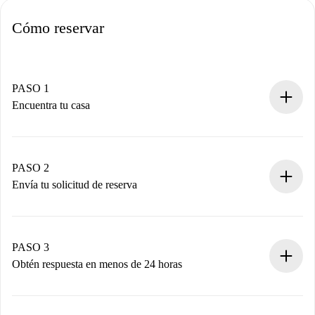
Cómo reservar
PASO 1
Encuentra tu casa
Proceso de reserva 100% online.
Casas y Propietarios verificados.
Tienes toda la información necesaria por adelantado.
PASO 2
Envía tu solicitud de reserva
Envía detalles básicos de tu perfil y de tu método de pago.
Recuerda que no te cobraremos nada hasta que el
propietario acepte.
PASO 3
Obtén respuesta en menos de 24 horas
El propietario tiene menos de 24 horas para confirmar.
Si es aceptada, te haremos el cargo y te pondremos en