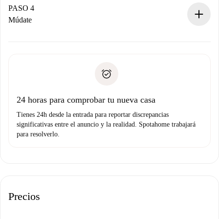
contacto con el propietario.
PASO 4
Si es rechazada: No te haremos ningún cargo y te
Múdate
ofreceremos alternativas.
Acuerda con el propietario los detalles de tu llegada,
Documentos necesarios si tu propiedad es “
Spotahome
recogida de llaves, etc.
plus
”.
Spotahome sólo transferirá el primer pago al propietario si
Documento de identidad o Pasaporte
no nos comunicas ningún problema.
Prueba de solvencia
Domiciliación del pago
24 horas para comprobar tu nueva casa
Tienes 24h desde la entrada para reportar discrepancias
significativas entre el anuncio y la realidad. Spotahome trabajará
para resolverlo.
Precios