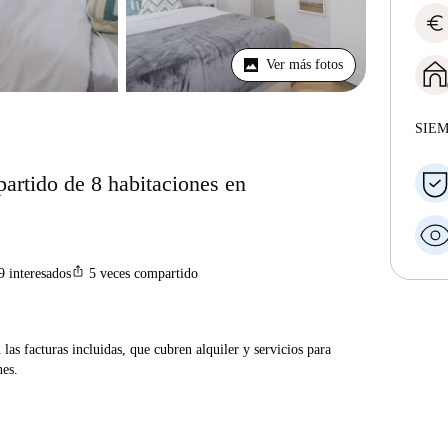
euro
Ver más fotos
SIE
partido de 8 habitaciones en
ios_share
9
interesados
5
veces compartido
las facturas incluidas, que cubren alquiler y servicios para
nes.