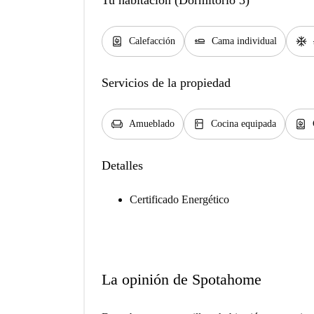
Tu habitación (Dormitorio 3)
water_heater
airline_seat_flat
ac_unit
Calefacción
Cama individual
Servicios de la propiedad
chair
kitchen
water_heater
Amueblado
Cocina equipada
Detalles
Certificado Energético
La opinión de Spotahome