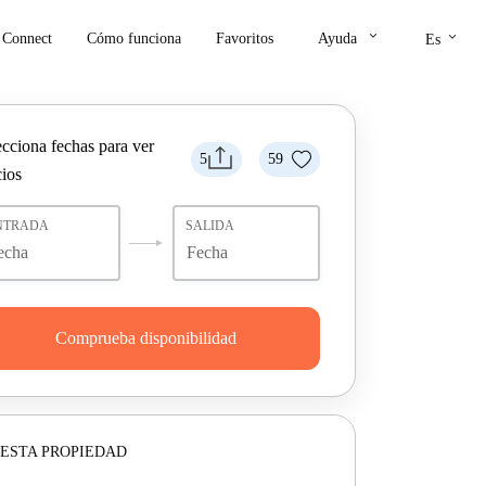
keyboard_arrow_down
keyboard_arrow_down
Connect
Cómo funciona
Favoritos
Ayuda
Es
ecciona fechas para ver
5
59
cios
NTRADA
SALIDA
Comprueba disponibilidad
ESTA PROPIEDAD