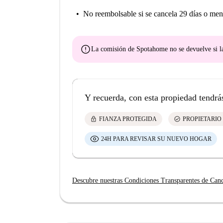
No reembolsable
si se cancela 29 días o men
error
La comisión de Spotahome
no se devuelve
si l
Y recuerda, con esta propiedad tendrá
lock
check_circle
FIANZA PROTEGIDA
PROPIETARIO
24H PARA REVISAR SU NUEVO HOGAR
Descubre nuestras Condiciones Transparentes de Can