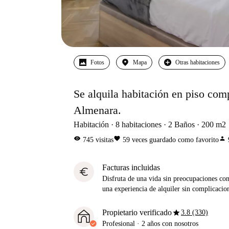
Fotos
Mapa
Otras habitaciones
Se alquila habitación en piso com
Almenara.
Habitación
8
habitaciones
2
Baños
200
m2
visibility
favorite
person
745
visitas
59
veces guardado como favorito
Facturas incluidas
euro
Disfruta de una vida sin preocupaciones con 
una experiencia de alquiler sin complicacio
star
Propietario verificado
3.8 (330)
Profesional
·
2 años
con nosotros