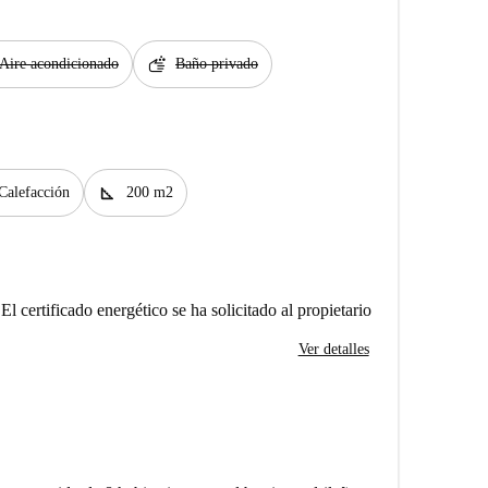
soap
Aire acondicionado
Baño privado
square_foot
Calefacción
200 m2
El certificado energético se ha solicitado al propietario
Ver detalles