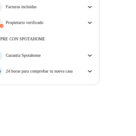
Facturas incluidas
Disfruta de una vida sin preocupaciones con las
facturas incluidas, que cubren alquiler y servicios
Propietario verificado
para una experiencia de alquiler sin complicaciones.
Profesional
·
2 años
con nosotros
Más sobre este arrendador
MPRE CON SPOTAHOME
Más sobre la verificación
Garantía Spotahome
Si el propietario cancela tu reserva dentro de las 48
horas previas a la fecha de entrada, Spotahome A) te
24 horas para comprobar tu nueva casa
ayudará a encontrar un nuevo alojamiento y cubrirá
Si existe alguna diferencia con el anuncio que viste
el hotel hasta que encuentres nueva casa o B) te hará
en Spotahome, comunícanoslo dentro de las 24 horas
la devolución íntegra de la reserva.
siguientes a tu llegada para que podamos buscar una
solución.