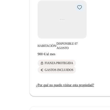
DISPONIBLE 07
HABITACIÓN
■
AGOSTO
900 €
/
al mes
lock
FIANZA PROTEGIDA
euro
GASTOS INCLUIDOS
¿Por qué no puedo visitar esta propiedad?