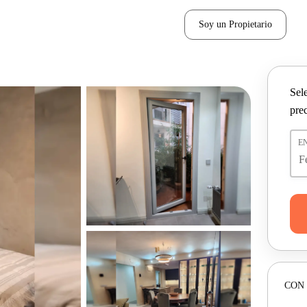
Soy un Propietario
Sel
pre
E
CON 