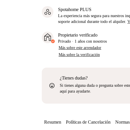
Spotahome PLUS
La experiencia más segura para nuestros inq
soporte adicional durante todo el alquiler.
V
Propietario verificado
Privado
·
1 años
con nosotros
Más sobre este arrendador
Más sobre la verificación
¿Tienes dudas?
sentiment_very_satisfied
Si tienes alguna duda o pregunta sobre est
aquí para ayudarte.
Resumen
Políticas de Cancelación
Normas 