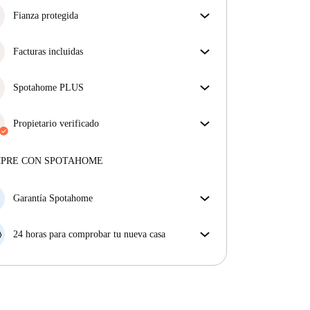
Fianza protegida
¡Estamos aquí para ponértelo fácil! Si el propietario
no te devuelve la fianza, nosotros te la
Facturas incluidas
reembolsamos.
Más información
Disfruta de una vida sin preocupaciones con las
facturas incluidas, que cubren alquiler y servicios
Spotahome PLUS
para una experiencia de alquiler sin complicaciones.
La experiencia más segura para nuestros inquilinos
más exigentes. Estándares más altos de seguridad y
Propietario verificado
soporte adicional durante todo el alquiler.
Ver más
Privado
·
1 años
con nosotros
Más sobre este arrendador
MPRE CON SPOTAHOME
Más sobre la verificación
Garantía Spotahome
Si el propietario cancela tu reserva dentro de las 48
horas previas a la fecha de entrada, Spotahome A) te
24 horas para comprobar tu nueva casa
ayudará a encontrar un nuevo alojamiento y cubrirá
Si existe alguna diferencia con el anuncio que viste
el hotel hasta que encuentres nueva casa o B) te hará
en Spotahome, comunícanoslo dentro de las 24 horas
la devolución íntegra de la reserva.
siguientes a tu llegada para que podamos buscar una
solución.