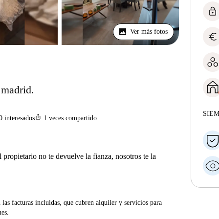
lock
Ver más fotos
euro
 madrid.
SIE
ios_share
0
interesados
1
veces compartido
 propietario no te devuelve la fianza, nosotros te la
las facturas incluidas, que cubren alquiler y servicios para
nes.