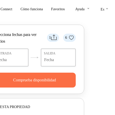
keyboard_arrow_down
keyboard_arrow_down
Connect
Cómo funciona
Favoritos
Ayuda
Es
ecciona fechas para ver
1
6
cios
NTRADA
SALIDA
Comprueba disponibilidad
ESTA PROPIEDAD