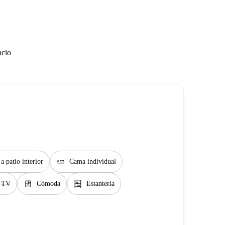
ncio
airline_seat_flat
a patio interior
Cama individual
dresser
shelves
TV
Cómoda
Estantería