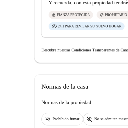
Y recuerda, con esta propiedad tendrá
lock
check_circle
FIANZA PROTEGIDA
PROPIETARIO
24H PARA REVISAR SU NUEVO HOGAR
Descubre nuestras Condiciones Transparentes de Can
Normas de la casa
Normas de la propiedad
smoke_free
pet_supplies
Prohibido fumar
No se admiten masco