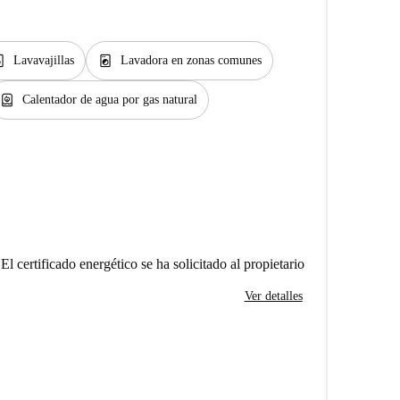
er_gen
local_laundry_service
Lavavajillas
Lavadora en zonas comunes
water_heater
Calentador de agua por gas natural
El certificado energético se ha solicitado al propietario
Ver detalles