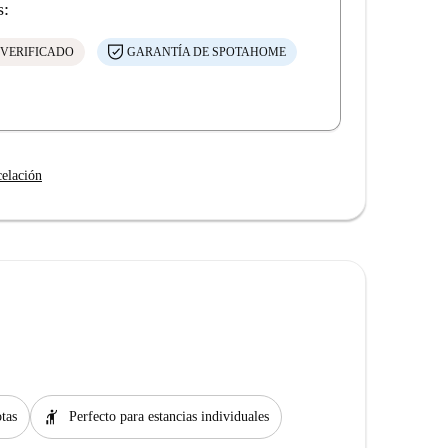
s:
 VERIFICADO
GARANTÍA DE SPOTAHOME
celación
hail
tas
Perfecto para estancias individuales