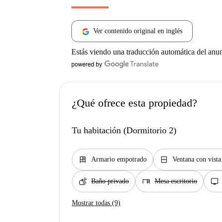
Ver contenido original en inglés
Estás viendo una traducción automática del anu
¿Qué ofrece esta propiedad?
Tu habitación (Dormitorio 2)
dresser
window_closed
Armario empotrado
Ventana con vista 
soap
desk
tv
Baño privado
Mesa escritorio
Mostrar todas (9)