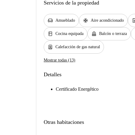
Servicios de la propiedad
chair
ac_unit
dishwash
Amueblado
Aire acondicionado
kitchen
balcony
Cocina equipada
Balcón o terraza
water_heater
Calefacción de gas natural
Mostrar todas (13)
Detalles
Certificado Energético
Otras habitaciones