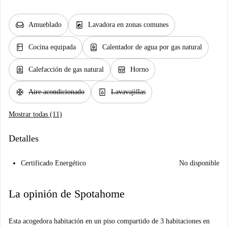
chair
local_laundry_service
Amueblado
Lavadora en zonas comunes
kitchen
water_heater
Cocina equipada
Calentador de agua por gas natural
water_heater
oven_gen
Calefacción de gas natural
Horno
ac_unit
dishwasher_gen
Aire acondicionado
Lavavajillas
Mostrar todas (11)
Detalles
Certificado Energético
No disponible
La opinión de Spotahome
Esta acogedora habitación en un piso compartido de 3 habitaciones en