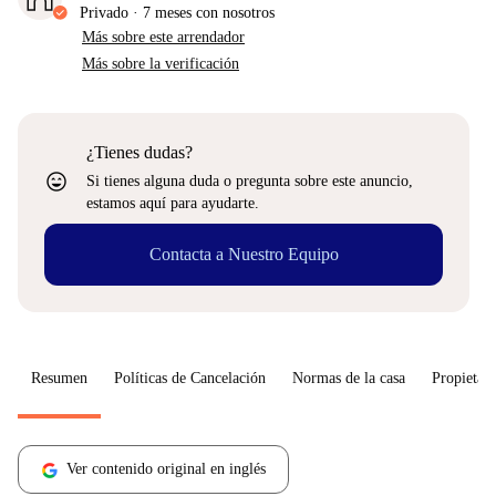
Privado
·
7 meses
con nosotros
Más sobre este arrendador
Más sobre la verificación
¿Tienes dudas?
sentiment_very_satisfied
Si tienes alguna duda o pregunta sobre este anuncio,
estamos aquí para ayudarte.
Contacta a Nuestro Equipo
Resumen
Políticas de Cancelación
Normas de la casa
Propietari
Ver contenido original en inglés