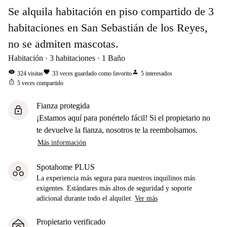
Se alquila habitación en piso compartido de 3
habitaciones en San Sebastián de los Reyes,
no se admiten mascotas.
Habitación
3
habitaciones
1
Baño
visibility
favorite
person
324
visitas
33
veces guardado como favorito
5
interesados
ios_share
5
veces compartido
Fianza protegida
lock
¡Estamos aquí para ponértelo fácil! Si el propietario no
te devuelve la fianza, nosotros te la reembolsamos.
Más información
Spotahome PLUS
La experiencia más segura para nuestros inquilinos más
exigentes. Estándares más altos de seguridad y soporte
adicional durante todo el alquiler.
Ver más
Propietario verificado