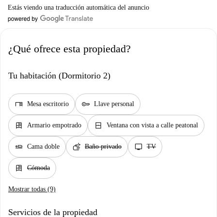
Estás viendo una traducción automática del anuncio
¿Qué ofrece esta propiedad?
Tu habitación (Dormitorio 2)
desk
key
Mesa escritorio
Llave personal
dresser
window_closed
Armario empotrado
Ventana con vista a calle peatonal
airline_seat_flat
soap
tv
Cama doble
Baño privado
TV
dresser
Cómoda
Mostrar todas (9)
Servicios de la propiedad