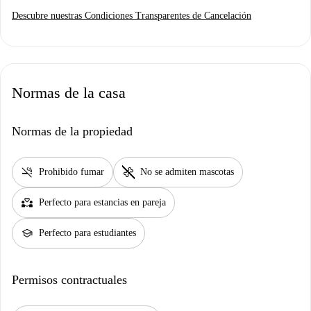
Descubre nuestras Condiciones Transparentes de Cancelación
Normas de la casa
Normas de la propiedad
smoke_free
pet_supplies
Prohibido fumar
No se admiten mascotas
partner_heart
Perfecto para estancias en pareja
school
Perfecto para estudiantes
Permisos contractuales