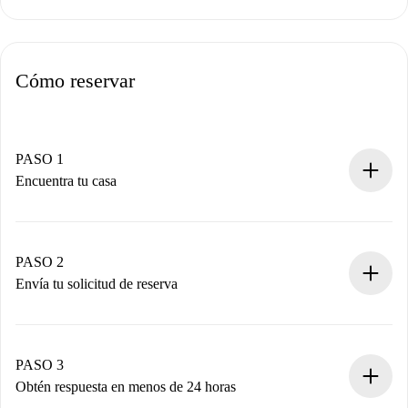
Cómo reservar
PASO 1
Encuentra tu casa
Proceso de reserva 100% online.
Casas y Propietarios verificados.
Tienes toda la información necesaria por adelantado.
PASO 2
Envía tu solicitud de reserva
Envía detalles básicos de tu perfil y de tu método de pago.
Recuerda que no te cobraremos nada hasta que el
propietario acepte.
PASO 3
Obtén respuesta en menos de 24 horas