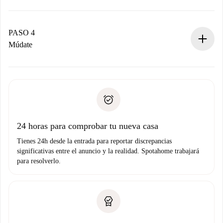
El propietario tiene menos de 24 horas para confirmar.
Si es aceptada, te haremos el cargo y te pondremos en
contacto con el propietario.
PASO 4
Si es rechazada: No te haremos ningún cargo y te
Múdate
ofreceremos alternativas.
Acuerda con el propietario los detalles de tu llegada,
Documentos necesarios si tu propiedad es “
Spotahome
recogida de llaves, etc.
plus
”.
Spotahome sólo transferirá el primer pago al propietario si
Documento de identidad o Pasaporte
no nos comunicas ningún problema.
Prueba de solvencia
Domiciliación del pago
24 horas para comprobar tu nueva casa
Tienes 24h desde la entrada para reportar discrepancias
significativas entre el anuncio y la realidad. Spotahome trabajará
para resolverlo.