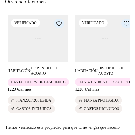
Otras habitaciones
Además, dispone de aire acondicionado individual para mayor
comodidad. Spotahome te ofrece este alojamiento, revisado
minuciosamente para tu tranquilidad.
VERIFICADO
VERIFICADO
Ubicado en Ciudad Universitaria, el alojamiento se encuentra a poca
distancia a pie de varios lugares de interés, como el Acueducto de
Amaniel y la Casa Taller de Pintura. En las inmediaciones, encontrarás
una gran variedad de opciones gastronómicas, como el restaurante indio
Vamos Al Indio y el restaurante italiano Ginos Almansa. Este barrio
dinámico y bien comunicado ofrece una experiencia de vida cómoda.
DISPONIBLE 10
DISPONIBLE 10
HABITACIÓN
HABITACIÓN
■
■
AGOSTO
AGOSTO
HASTA UN 10 % DE DESCUENTO
HASTA UN 10 % DE DESCUENTO
1220 €
/
al mes
1220 €
/
al mes
lock
lock
FIANZA PROTEGIDA
FIANZA PROTEGIDA
euro
euro
GASTOS INCLUIDOS
GASTOS INCLUIDOS
Hemos verificado esta propiedad para que tú no tengas que hacerlo