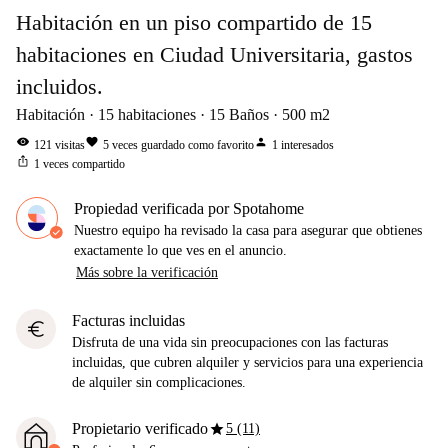
Habitación en un piso compartido de 15
habitaciones en Ciudad Universitaria, gastos
incluidos.
Habitación
15
habitaciones
15
Baños
500
m2
visibility
favorite
person
121
visitas
5
veces guardado como favorito
1
interesados
ios_share
1
veces compartido
Propiedad verificada por Spotahome
Nuestro equipo ha revisado la casa para asegurar que obtienes
exactamente lo que ves en el anuncio.
Más sobre la verificación
Facturas incluidas
euro
Disfruta de una vida sin preocupaciones con las facturas
incluidas, que cubren alquiler y servicios para una experiencia
de alquiler sin complicaciones.
star
Propietario verificado
5 (11)