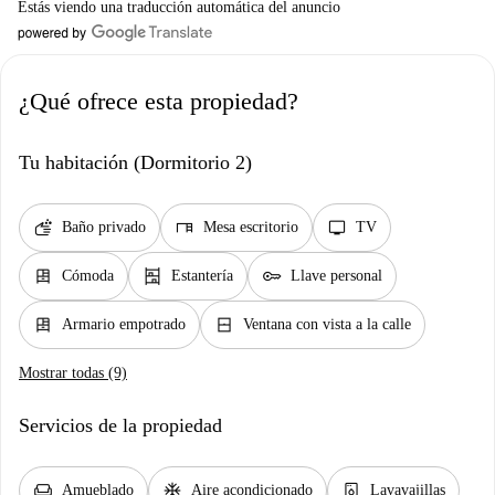
Estás viendo una traducción automática del anuncio
¿Qué ofrece esta propiedad?
Tu habitación (Dormitorio 2)
soap
desk
tv
Baño privado
Mesa escritorio
TV
dresser
shelves
key
Cómoda
Estantería
Llave personal
dresser
window_closed
Armario empotrado
Ventana con vista a la calle
Mostrar todas (9)
Servicios de la propiedad
chair
ac_unit
dishwasher_gen
Amueblado
Aire acondicionado
Lavavajillas