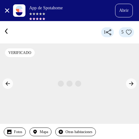
App de Spotahome
Abrir
1
5
VERIFICADO
Fotos
Mapa
Otras habitaciones