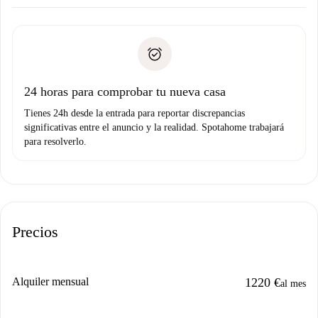
Acuerda con el propietario los detalles de tu llegada,
Documentos necesarios si tu propiedad es “
Spotahome
recogida de llaves, etc.
plus
”.
Spotahome sólo transferirá el primer pago al propietario si
Documento de identidad o Pasaporte
no nos comunicas ningún problema.
Prueba de solvencia
Domiciliación del pago
24 horas para comprobar tu nueva casa
Tienes 24h desde la entrada para reportar discrepancias
significativas entre el anuncio y la realidad. Spotahome trabajará
para resolverlo.
Precios
Alquiler mensual
1220 €
al mes