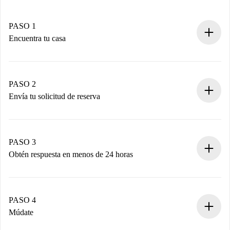
PASO 1
Encuentra tu casa
Proceso de reserva 100% online.
Casas y Propietarios verificados.
Tienes toda la información necesaria por adelantado.
PASO 2
Envía tu solicitud de reserva
Envía detalles básicos de tu perfil y de tu método de pago.
Recuerda que no te cobraremos nada hasta que el
propietario acepte.
PASO 3
Obtén respuesta en menos de 24 horas
El propietario tiene menos de 24 horas para confirmar.
Si es aceptada, te haremos el cargo y te pondremos en
contacto con el propietario.
PASO 4
Si es rechazada: No te haremos ningún cargo y te
Múdate
ofreceremos alternativas.