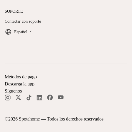
SOPORTE
Contactar con soporte
keyboard_arrow_down
Español
Métodos de pago
Descarga la app
Síguenos
©
2026
Spotahome —
Todos los derechos reservados