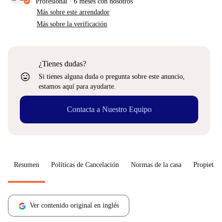
Profesional
·
6 meses
con nosotros
Más sobre este arrendador
Más sobre la verificación
¿Tienes dudas?
sentiment_very_satisfied
Si tienes alguna duda o pregunta sobre este anuncio,
estamos aquí para ayudarte.
Contacta a Nuestro Equipo
Resumen
Políticas de Cancelación
Normas de la casa
Propietari
Ver contenido original en inglés