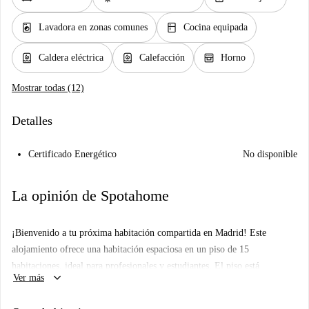
local_laundry_service
kitchen
Lavadora en zonas comunes
Cocina equipada
water_heater
water_heater
oven_gen
Caldera eléctrica
Calefacción
Horno
Mostrar todas (12)
Detalles
Certificado Energético
No disponible
La opinión de Spotahome
¡Bienvenido a tu próxima habitación compartida en Madrid! Este
alojamiento ofrece una habitación espaciosa en un piso de 15
habitaciones, ideal para profesionales y estudiantes. El piso está
keyboard_arrow_down
Ver más
completamente amueblado y cuenta con calefacción central, lavadora
compartida y una cocina bien equipada con horno y lavavajillas.