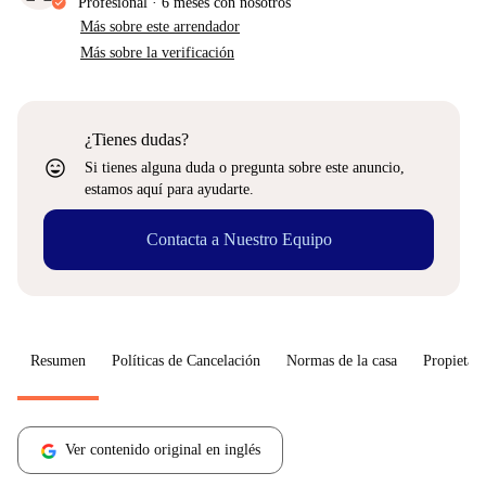
Profesional
·
6 meses
con nosotros
Más sobre este arrendador
Más sobre la verificación
¿Tienes dudas?
sentiment_very_satisfied
Si tienes alguna duda o pregunta sobre este anuncio,
estamos aquí para ayudarte.
Contacta a Nuestro Equipo
Resumen
Políticas de Cancelación
Normas de la casa
Propietari
Ver contenido original en inglés