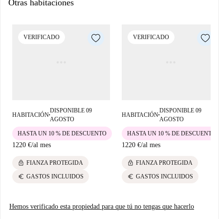
Otras habitaciones
Además, dispone de aire acondicionado individual para mayor
comodidad. Spotahome te ofrece este alojamiento, revisado
minuciosamente para tu tranquilidad.
VERIFICADO
VERIFICADO
Ubicado en Ciudad Universitaria, el alojamiento se encuentra a poca
distancia a pie de varios lugares de interés, como el Acueducto de
Amaniel y la Casa Taller de Pintura. En las inmediaciones, encontrarás
una gran variedad de opciones gastronómicas, como el restaurante indio
Vamos Al Indio y el restaurante italiano Ginos Almansa. Este barrio
dinámico y bien comunicado ofrece una experiencia de vida cómoda.
DISPONIBLE 09
DISPONIBLE 09
HABITACIÓN
HABITACIÓN
■
■
AGOSTO
AGOSTO
HASTA UN 10 % DE DESCUENTO
HASTA UN 10 % DE DESCUENTO
1220 €
/
al mes
1220 €
/
al mes
lock
lock
FIANZA PROTEGIDA
FIANZA PROTEGIDA
euro
euro
GASTOS INCLUIDOS
GASTOS INCLUIDOS
Hemos verificado esta propiedad para que tú no tengas que hacerlo