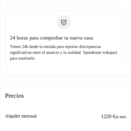
Acuerda con el propietario los detalles de tu llegada,
Documentos necesarios si tu propiedad es “
Spotahome
recogida de llaves, etc.
plus
”.
Spotahome sólo transferirá el primer pago al propietario si
Documento de identidad o Pasaporte
no nos comunicas ningún problema.
Prueba de solvencia
Domiciliación del pago
24 horas para comprobar tu nueva casa
Tienes 24h desde la entrada para reportar discrepancias
significativas entre el anuncio y la realidad. Spotahome trabajará
para resolverlo.
Precios
Alquiler mensual
1220 €
al mes