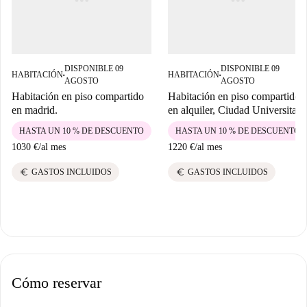
DISPONIBLE 09
DISPONIBLE 09
HABITACIÓN
HABITACIÓN
■
■
AGOSTO
AGOSTO
Habitación en piso compartido
Habitación en piso compartido
en madrid.
en alquiler, Ciudad Universitari
HASTA UN 10 % DE DESCUENTO
HASTA UN 10 % DE DESCUENTO
1030 €
/
al mes
1220 €
/
al mes
euro
euro
GASTOS INCLUIDOS
GASTOS INCLUIDOS
Cómo reservar