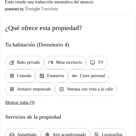
Estás viendo una traducción automática del anuncio
¿Qué ofrece esta propiedad?
Tu habitación (Dormitorio 4)
soap
desk
tv
Baño privado
Mesa escritorio
TV
dresser
shelves
key
Cómoda
Estantería
Llave personal
dresser
window_closed
Armario empotrado
Ventana con vista a la calle
Mostrar todas (9)
Servicios de la propiedad
chair
ac_unit
dishwasher_gen
Amueblado
Aire acondicionado
Lavavajillas