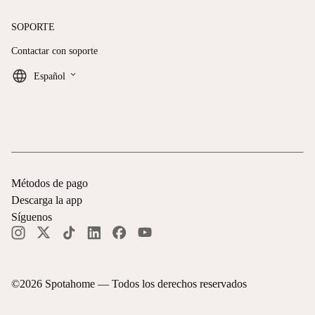
SOPORTE
Contactar con soporte
keyboard_arrow_down
Español
Métodos de pago
Descarga la app
Síguenos
©
2026
Spotahome —
Todos los derechos reservados