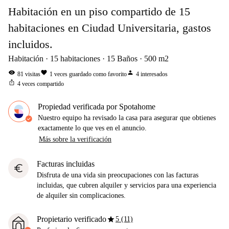
Habitación en un piso compartido de 15
habitaciones en Ciudad Universitaria, gastos
incluidos.
Habitación
15
habitaciones
15
Baños
500
m2
visibility
favorite
person
81
visitas
1
veces guardado como favorito
4
interesados
ios_share
4
veces compartido
Propiedad verificada por Spotahome
Nuestro equipo ha revisado la casa para asegurar que obtienes
exactamente lo que ves en el anuncio.
Más sobre la verificación
Facturas incluidas
euro
Disfruta de una vida sin preocupaciones con las facturas
incluidas, que cubren alquiler y servicios para una experiencia
de alquiler sin complicaciones.
star
Propietario verificado
5 (11)