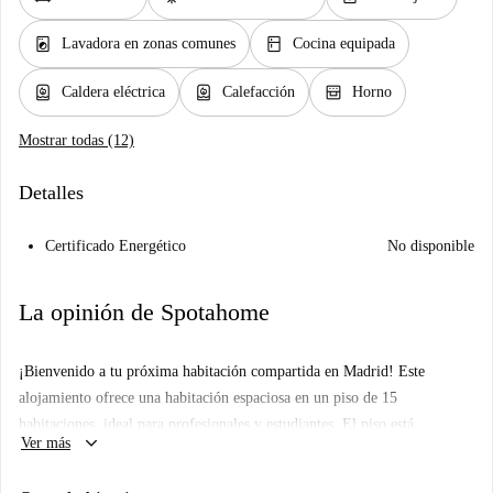
local_laundry_service
kitchen
Lavadora en zonas comunes
Cocina equipada
water_heater
water_heater
oven_gen
Caldera eléctrica
Calefacción
Horno
Mostrar todas (12)
Detalles
Certificado Energético
No disponible
La opinión de Spotahome
¡Bienvenido a tu próxima habitación compartida en Madrid! Este
alojamiento ofrece una habitación espaciosa en un piso de 15
habitaciones, ideal para profesionales y estudiantes. El piso está
keyboard_arrow_down
Ver más
completamente amueblado y cuenta con calefacción central, lavadora
compartida y una cocina bien equipada con horno y lavavajillas.