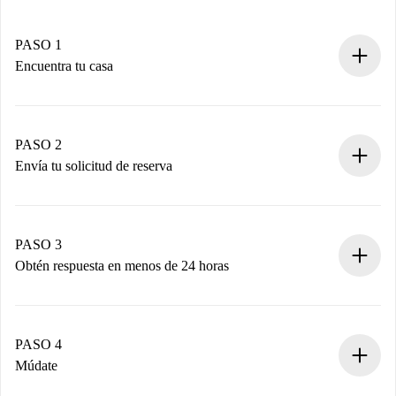
PASO 1
Encuentra tu casa
Proceso de reserva 100% online.
Casas y Propietarios verificados.
Tienes toda la información necesaria por adelantado.
PASO 2
Envía tu solicitud de reserva
Envía detalles básicos de tu perfil y de tu método de pago.
Recuerda que no te cobraremos nada hasta que el
propietario acepte.
PASO 3
Obtén respuesta en menos de 24 horas
El propietario tiene menos de 24 horas para confirmar.
Si es aceptada, te haremos el cargo y te pondremos en
contacto con el propietario.
PASO 4
Si es rechazada: No te haremos ningún cargo y te
Múdate
ofreceremos alternativas.