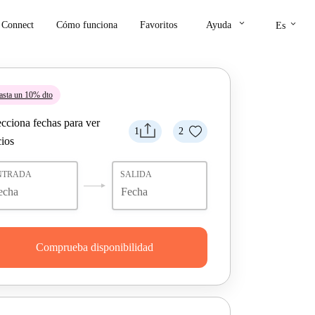
keyboard_arrow_down
keyboard_arrow_down
Connect
Cómo funciona
Favoritos
Ayuda
Es
asta un 10% dto
ecciona fechas para ver
1
2
cios
NTRADA
SALIDA
Comprueba disponibilidad