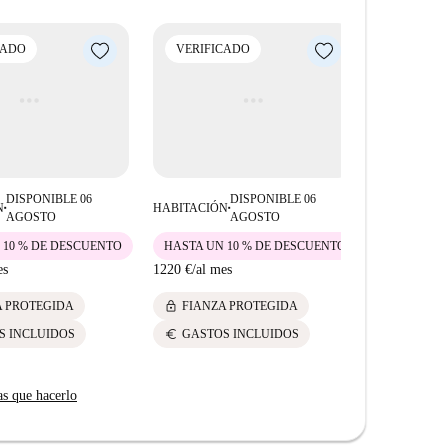
asa Taller de Pintura. En las inmediaciones,
ronómicas, como el restaurante indio Vamos Al Indio y
CADO
VERIFICADO
VERIFI
rio dinámico y bien comunicado ofrece una experiencia
DISPONIBLE 06
DISPONIBLE 06
N
HABITACIÓN
HABITACIÓ
■
■
AGOSTO
AGOSTO
 10 % DE DESCUENTO
HASTA UN 10 % DE DESCUENTO
HASTA UN
es
1220 €
/
al mes
1220 €
/
al m
lock
lock
A PROTEGIDA
FIANZA PROTEGIDA
FIANZ
euro
euro
S INCLUIDOS
GASTOS INCLUIDOS
GASTO
as que hacerlo