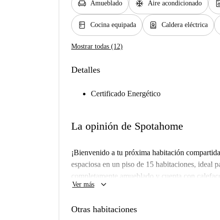
chair
ac_unit
dishwash
Amueblado
Aire acondicionado
kitchen
water_heater
Cocina equipada
Caldera eléctrica
Mostrar todas (12)
Detalles
Certificado Energético
La opinión de Spotahome
¡Bienvenido a tu próxima habitación compartida
espaciosa en un piso de 15 habitaciones, ideal pa
completamente amueblado y cuenta con calefacci
keyboard_arrow_down
Ver más
equipada con horno y lavavajillas. Además, dis
comodidad. Spotahome te ofrece este alojamient
Otras habitaciones
Ubicado en Ciudad Universitaria, el alojamiento 