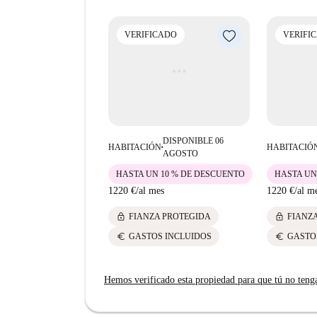
de interés, como el Acueducto de Amaniel y la C
encontrarás una gran variedad de opciones gast
VERIFICADO
VERIFI
el restaurante italiano Ginos Almansa. Este bar
de vida cómoda.
DISPONIBLE 06
HABITACIÓN
HABITACIÓ
■
AGOSTO
HASTA UN 10 % DE DESCUENTO
HASTA UN
1220 €
/
al mes
1220 €
/
al m
lock
lock
FIANZA PROTEGIDA
FIANZ
euro
euro
GASTOS INCLUIDOS
GASTO
Hemos verificado esta propiedad para que tú no teng