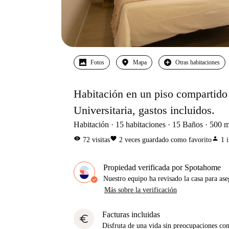
Fotos
Mapa
Otras habitaciones
Habitación en un piso compartido
Universitaria, gastos incluidos.
Habitación
15
habitaciones
15
Baños
500
m
visibility
favorite
person
72
visitas
2
veces guardado como favorito
1
Propiedad verificada por Spotahome
Nuestro equipo ha revisado la casa para ase
Más sobre la verificación
Facturas incluidas
euro
Disfruta de una vida sin preocupaciones con 