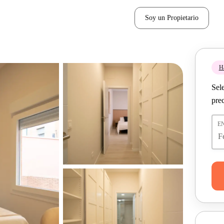
Soy un Propietario
H
Sel
pre
E