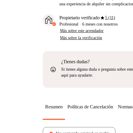
una experiencia de alquiler sin complicacio
star
Propietario verificado
5 (11)
Profesional
·
6 meses
con nosotros
Más sobre este arrendador
Más sobre la verificación
¿Tienes dudas?
sentiment_very_satisfied
Si tienes alguna duda o pregunta sobre est
aquí para ayudarte.
Resumen
Políticas de Cancelación
Normas 