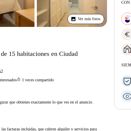
CON 
Ver más fotos
euro
 de 15 habitaciones en Ciudad
SIE
2
ios_share
interesados
1
veces compartido
gurar que obtienes exactamente lo que ves en el anuncio.
las facturas incluidas, que cubren alquiler y servicios para