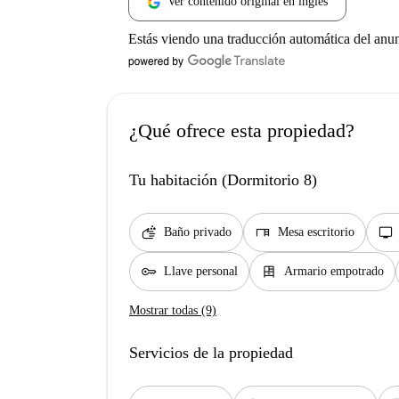
Ver contenido original en inglés
Estás viendo una traducción automática del anu
¿Qué ofrece esta propiedad?
Tu habitación (Dormitorio 8)
soap
desk
tv
Baño privado
Mesa escritorio
key
dresser
Llave personal
Armario empotrado
Mostrar todas (9)
Servicios de la propiedad