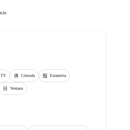
ncio
dresser
shelves
TV
Cómoda
Estantería
window_closed
Ventana