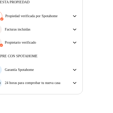
ESTA PROPIEDAD
Propiedad verificada por Spotahome
Nuestro equipo ha revisado la casa para asegurar que
obtienes exactamente lo que ves en el anuncio.
Facturas incluidas
Más sobre la verificación
Disfruta de una vida sin preocupaciones con las
facturas incluidas, que cubren alquiler y servicios
Propietario verificado
para una experiencia de alquiler sin complicaciones.
Profesional
·
6 meses
con nosotros
Más sobre este arrendador
MPRE CON SPOTAHOME
Más sobre la verificación
Garantía Spotahome
Si el propietario cancela tu reserva dentro de las 48
horas previas a la fecha de entrada, Spotahome A) te
24 horas para comprobar tu nueva casa
ayudará a encontrar un nuevo alojamiento y cubrirá
Si existe alguna diferencia con el anuncio que viste
el hotel hasta que encuentres nueva casa o B) te hará
en Spotahome, comunícanoslo dentro de las 24 horas
la devolución íntegra de la reserva.
siguientes a tu llegada para que podamos buscar una
solución.