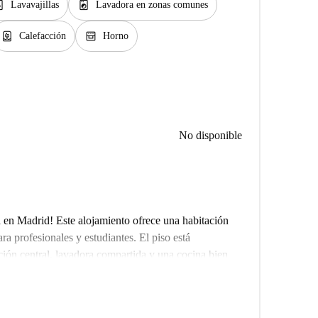
er_gen
local_laundry_service
Lavavajillas
Lavadora en zonas comunes
water_heater
oven_gen
Calefacción
Horno
No disponible
 en Madrid! Este alojamiento ofrece una habitación
ra profesionales y estudiantes. El piso está
ón central, lavadora compartida y una cocina bien
pone de aire acondicionado individual para mayor
o, revisado minuciosamente para tu tranquilidad.
se encuentra a poca distancia a pie de varios lugares