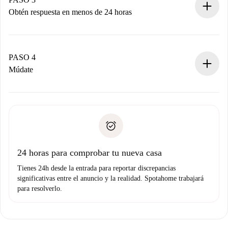
Obtén respuesta en menos de 24 horas
El propietario tiene menos de 24 horas para confirmar.
Si es aceptada, te haremos el cargo y te pondremos en
contacto con el propietario.
PASO 4
Si es rechazada: No te haremos ningún cargo y te
Múdate
ofreceremos alternativas.
Acuerda con el propietario los detalles de tu llegada,
Documentos necesarios si tu propiedad es “
Spotahome
recogida de llaves, etc.
plus
”.
Spotahome sólo transferirá el primer pago al propietario si
Documento de identidad o Pasaporte
no nos comunicas ningún problema.
Prueba de solvencia
Domiciliación del pago
24 horas para comprobar tu nueva casa
Tienes 24h desde la entrada para reportar discrepancias
significativas entre el anuncio y la realidad. Spotahome trabajará
para resolverlo.