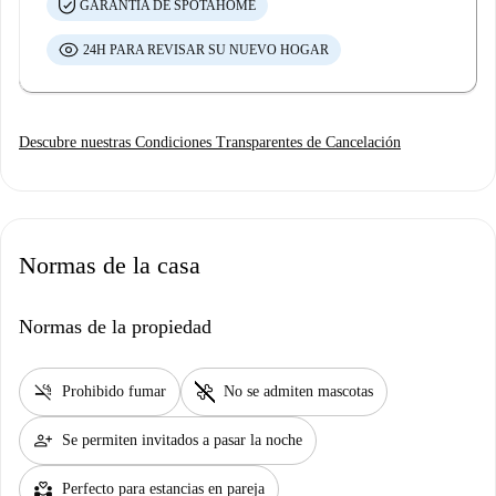
GARANTÍA DE SPOTAHOME
24H PARA REVISAR SU NUEVO HOGAR
Descubre nuestras Condiciones Transparentes de Cancelación
Normas de la casa
Normas de la propiedad
smoke_free
pet_supplies
Prohibido fumar
No se admiten mascotas
person_add
Se permiten invitados a pasar la noche
partner_heart
Perfecto para estancias en pareja