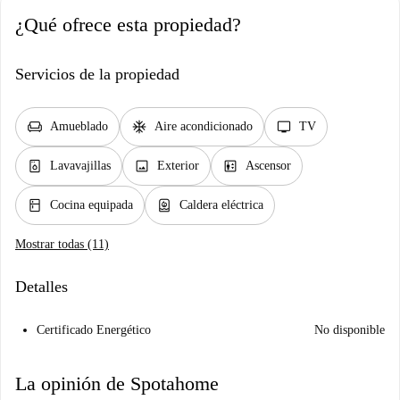
¿Qué ofrece esta propiedad?
Servicios de la propiedad
chair
ac_unit
tv
Amueblado
Aire acondicionado
TV
dishwasher_gen
image
elevator
Lavavajillas
Exterior
Ascensor
kitchen
water_heater
Cocina equipada
Caldera eléctrica
Mostrar todas (11)
Detalles
Certificado Energético
No disponible
La opinión de Spotahome