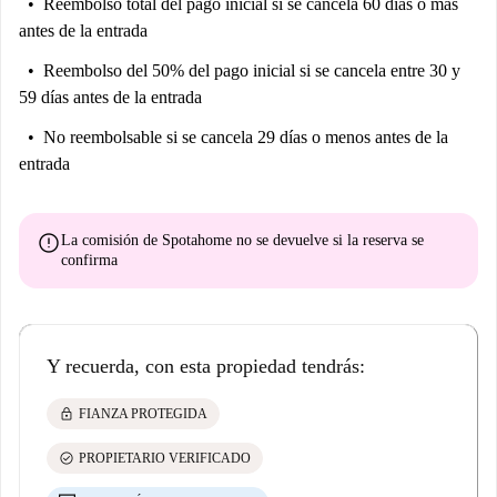
Reembolso total del pago inicial
si se cancela 60 días o más
antes de la entrada
Reembolso del 50% del pago inicial
si se cancela entre 30 y
59 días antes de la entrada
No reembolsable
si se cancela 29 días o menos antes de la
entrada
error
La comisión de Spotahome
no se devuelve
si la reserva se
confirma
Y recuerda, con esta propiedad tendrás:
lock
FIANZA PROTEGIDA
check_circle
PROPIETARIO VERIFICADO