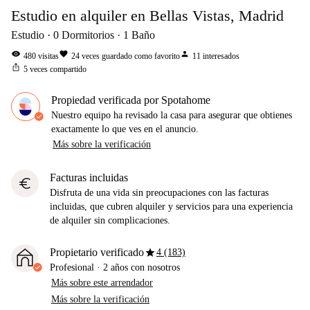
Estudio en alquiler en Bellas Vistas, Madrid
Estudio
0
Dormitorios
1
Baño
visibility
favorite
person
480
visitas
24
veces guardado como favorito
11
interesados
ios_share
5
veces compartido
Propiedad verificada por Spotahome
Nuestro equipo ha revisado la casa para asegurar que obtienes
exactamente lo que ves en el anuncio.
Más sobre la verificación
Facturas incluidas
euro
Disfruta de una vida sin preocupaciones con las facturas
incluidas, que cubren alquiler y servicios para una experiencia
de alquiler sin complicaciones.
star
Propietario verificado
4 (183)
Profesional
·
2 años
con nosotros
Más sobre este arrendador
Más sobre la verificación