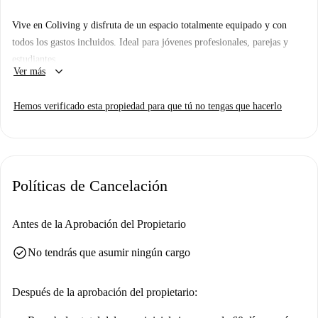
Vive en Coliving y disfruta de un espacio totalmente equipado y con
todos los gastos incluidos. Ideal para jóvenes profesionales, parejas y
estudiantes.
keyboard_arrow_down
Ver más
Este coliving está perfectamente ubicado en una zona céntrica y bien
comunicada, a pocos minutos de Ciudad Universitaria y Moncloa. La
Hemos verificado esta propiedad para que tú no tengas que hacerlo
cercana estación de metro y paradas de autobús te permitirán moverte
por la ciudad con facilidad, además de contar con supermercados, bares,
restaurantes y zonas verdes como el Parque de la Dehesa de la Villa para
desconectar o practicar deporte.
Políticas de Cancelación
Antes de la Aprobación del Propietario
check_circle
No tendrás que asumir ningún cargo
Después de la aprobación del propietario: