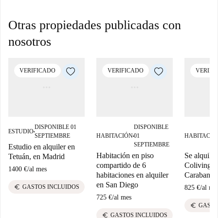
Otras propiedades publicadas con
nosotros
VERIFICADO
VERIFICADO
VERIFI
DISPONIBLE 01
DISPONIBLE
ESTUDIO
■
SEPTIEMBRE
HABITACIÓN
01
HABITACIÓ
■
SEPTIEMBRE
Estudio en alquiler en
Habitación en piso
Se alquila 
Tetuán, en Madrid
compartido de 6
Coliving e
1400 €
/
al mes
habitaciones en alquiler
Carabanch
en San Diego
euro
GASTOS INCLUIDOS
825 €
/
al me
725 €
/
al mes
euro
GASTO
euro
GASTOS INCLUIDOS