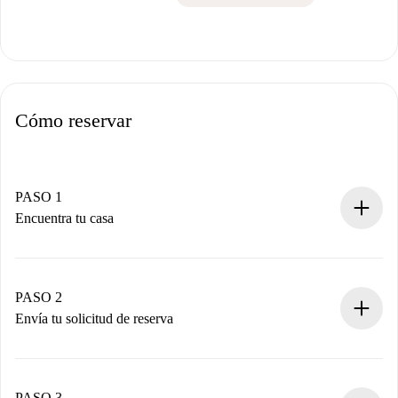
Cómo reservar
PASO 1
Encuentra tu casa
Proceso de reserva 100% online.
Casas y Propietarios verificados.
Tienes toda la información necesaria por adelantado.
PASO 2
Envía tu solicitud de reserva
Envía detalles básicos de tu perfil y de tu método de pago.
Recuerda que no te cobraremos nada hasta que el
propietario acepte.
PASO 3