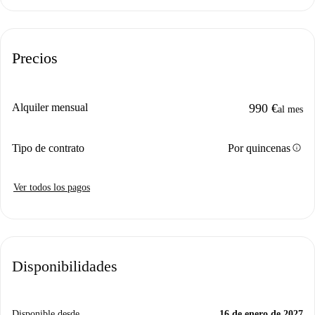
Precios
Alquiler mensual
990 €
al mes
info
Tipo de contrato
Por quincenas
Ver todos los pagos
Disponibilidades
Disponible desde
16 de enero de 2027