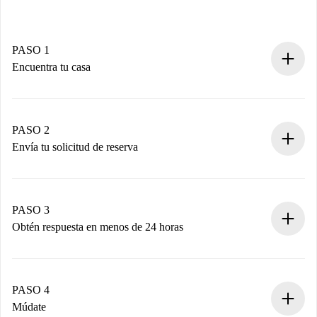
PASO 1
Encuentra tu casa
Proceso de reserva 100% online.
Casas y Propietarios verificados.
Tienes toda la información necesaria por adelantado.
PASO 2
Envía tu solicitud de reserva
Envía detalles básicos de tu perfil y de tu método de pago.
Recuerda que no te cobraremos nada hasta que el
propietario acepte.
PASO 3
Obtén respuesta en menos de 24 horas
El propietario tiene menos de 24 horas para confirmar.
Si es aceptada, te haremos el cargo y te pondremos en
contacto con el propietario.
PASO 4
Si es rechazada: No te haremos ningún cargo y te
Múdate