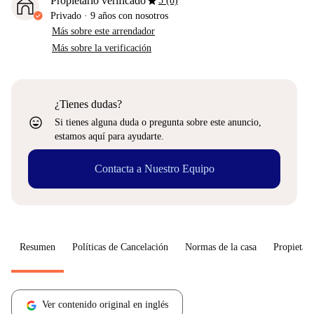
star
Propietario verificado
5 (8)
Privado
·
9 años
con nosotros
Más sobre este arrendador
Más sobre la verificación
¿Tienes dudas?
sentiment_very_satisfied
Si tienes alguna duda o pregunta sobre este anuncio,
estamos aquí para ayudarte.
Contacta a Nuestro Equipo
Resumen
Políticas de Cancelación
Normas de la casa
Propietari
Ver contenido original en inglés