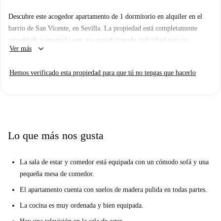
Descubre este acogedor apartamento de 1 dormitorio en alquiler en el
barrio de San Vicente, en Sevilla. La propiedad está completamente
amueblada y equipada con aire acondicionado individual para tu
keyboard_arrow_down
Ver más
comodidad. Dispone de lavadora privada y televisión. El apartamento
ofrece una cocina equipada, para que puedas preparar tus comidas
Hemos verificado esta propiedad para que tú no tengas que hacerlo
favoritas con facilidad. Spotahome ha verificado personalmente esta
propiedad, garantizando su calidad para los inquilinos.
Ubicado en la vibrante zona de San Vicente, el apartamento está rodeado
de varios lugares de interés. A poca distancia, encontrarás la Plaza de la
Galvidia, los Baños Reina Mora y el Convento de Santa Rosalía, cada
Lo que más nos gusta
uno con experiencias culturales únicas. Además, la Estatua de Emilio
Castelar y la Plaza Puerto Real están cerca, ofreciendo más
La sala de estar y comedor está equipada con un cómodo sofá y una
oportunidades para explorar. El barrio cuenta con una rica oferta cultural
pequeña mesa de comedor.
y excelentes conexiones con el centro de Sevilla.
El apartamento cuenta con suelos de madera pulida en todas partes.
La cocina es muy ordenada y bien equipada.