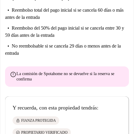
Reembolso total del pago inicial
si se cancela 60 días o más
antes de la entrada
Reembolso del 50% del pago inicial
si se cancela entre 30 y
59 días antes de la entrada
No reembolsable
si se cancela 29 días o menos antes de la
entrada
error
La comisión de Spotahome
no se devuelve
si la reserva se
confirma
Y recuerda, con esta propiedad tendrás:
lock
FIANZA PROTEGIDA
check_circle
PROPIETARIO VERIFICADO