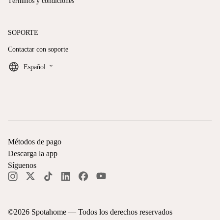
Términos y condiciones
SOPORTE
Contactar con soporte
keyboard_arrow_down
Español
Métodos de pago
Descarga la app
Síguenos
©
2026
Spotahome —
Todos los derechos reservados