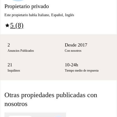
Propietario privado
Este propietario habla Italiano, Español, Inglés
5 (8)
star
2
Desde 2017
Anuncios Publicados
Con nosotros
21
10-24h
Inquilinos
Tiempo medio de respuesta
Otras propiedades publicadas con
nosotros