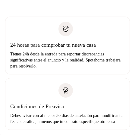
ofreceremos alternativas.
Acuerda con el propietario los detalles de tu llegada,
Documentos necesarios si tu propiedad es “
Spotahome
recogida de llaves, etc.
plus
”.
Spotahome sólo transferirá el primer pago al propietario si
Documento de identidad o Pasaporte
no nos comunicas ningún problema.
Prueba de solvencia
Domiciliación del pago
24 horas para comprobar tu nueva casa
Tienes 24h desde la entrada para reportar discrepancias
significativas entre el anuncio y la realidad. Spotahome trabajará
para resolverlo.
Condiciones de Preaviso
Debes avisar con al menos 30 días de antelación para modificar tu
fecha de salida, a menos que tu contrato especifique otra cosa.