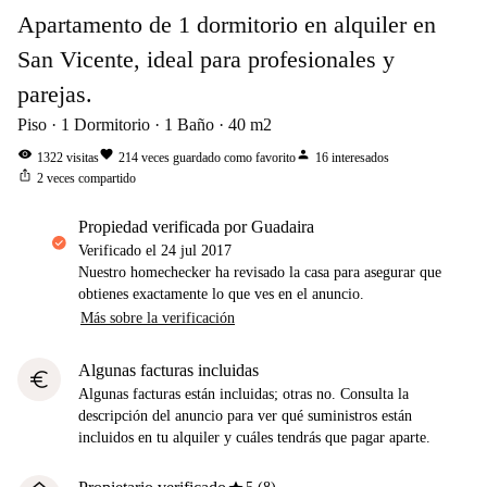
Apartamento de 1 dormitorio en alquiler en
San Vicente, ideal para profesionales y
parejas.
Piso
1
Dormitorio
1
Baño
40
m2
visibility
favorite
person
1322
visitas
214
veces guardado como favorito
16
interesados
ios_share
2
veces compartido
propiedad verificada por Guadaira
Verificado el
24 jul 2017
Nuestro homechecker ha revisado la casa para asegurar que
obtienes exactamente lo que ves en el anuncio.
Más sobre la verificación
Algunas facturas incluidas
euro
Algunas facturas están incluidas; otras no. Consulta la
descripción del anuncio para ver qué suministros están
incluidos en tu alquiler y cuáles tendrás que pagar aparte.