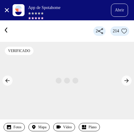
App de Spotahome
Abrir
2
214
VERIFICADO
Fotos
Mapa
Vídeo
Plano