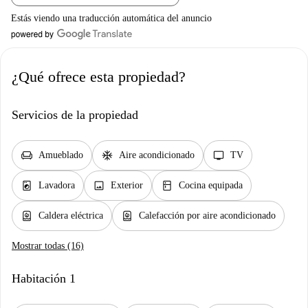
Estás viendo una traducción automática del anuncio
¿Qué ofrece esta propiedad?
Servicios de la propiedad
chair
ac_unit
tv
Amueblado
Aire acondicionado
TV
local_laundry_service
image
kitchen
Lavadora
Exterior
Cocina equipada
water_heater
water_heater
Caldera eléctrica
Calefacción por aire acondicionado
Mostrar todas (16)
Habitación 1