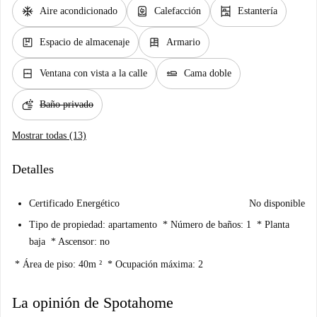
ac_unit
water_heater
shelves
Aire acondicionado
Calefacción
Estantería
package
dresser
Espacio de almacenaje
Armario
window_closed
airline_seat_flat
Ventana con vista a la calle
Cama doble
soap
Baño privado
Mostrar todas (13)
Detalles
Certificado Energético
No disponible
Tipo de propiedad: apartamento * Número de baños: 1 * Planta
baja * Ascensor: no
* Área de piso: 40m ² * Ocupación máxima: 2
La opinión de Spotahome