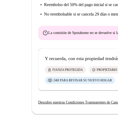
Reembolso del 50% del pago inicial
si se ca
No reembolsable
si se cancela 29 días o men
error
La comisión de Spotahome
no se devuelve
si l
Y recuerda, con esta propiedad tendrá
lock
check_circle
FIANZA PROTEGIDA
PROPIETARIO
24H PARA REVISAR SU NUEVO HOGAR
Descubre nuestras Condiciones Transparentes de Can