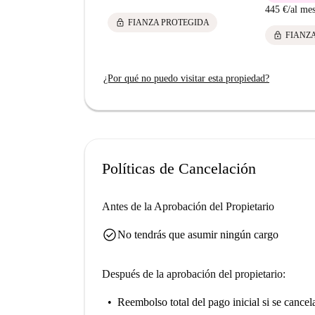
445 €
/
al me
lock
FIANZA PROTEGIDA
lock
FIANZ
¿Por qué no puedo visitar esta propiedad?
Políticas de Cancelación
Antes de la Aprobación del Propietario
check_circle
No tendrás que asumir ningún cargo
Después de la aprobación del propietario:
Reembolso total del pago inicial
si se cancel