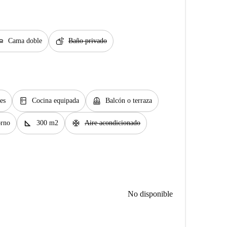
eat_flat
soap
Cama doble
Baño privado
kitchen
balcony
es
Cocina equipada
Balcón o terraza
square_foot
ac_unit
rno
300 m2
Aire acondicionado
No disponible