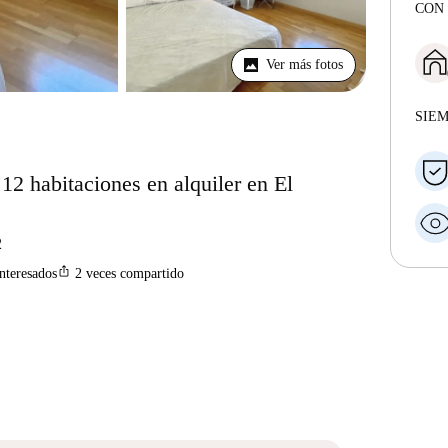
CON 
Ver más fotos
SIE
12 habitaciones en alquiler en El
2
ios_share
interesados
2
veces compartido