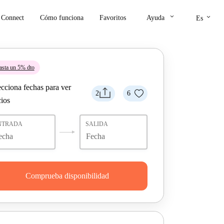
keyboard_arrow_down
keyboard_arrow_down
Connect
Cómo funciona
Favoritos
Ayuda
Es
asta un 5% dto
ecciona fechas para ver
2
6
cios
NTRADA
SALIDA
Comprueba disponibilidad