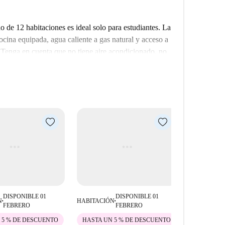
 de 12 habitaciones es ideal solo para estudiantes. La
ina equipada, agua caliente a gas natural y acceso a
. Tenga en cuenta que no tiene aire acondicionado, no
ste anuncio no ha sido verificado por Spotahome,
proceso de selección.
nir, que ofrece fácil acceso a diversos lugares de
ncuentra muy cerca. Además, desde la ubicación se
 la Glorieta de los Hermanos Machado y el Pabellón
gú y Sevilla Tu Casa también se encuentran a pocos
o.
DISPONIBLE 01
DISPONIBLE 01
N
HABITACIÓN
HABITACIÓ
■
■
FEBRERO
FEBRERO
 5 % DE DESCUENTO
HASTA UN 5 % DE DESCUENTO
HASTA UN