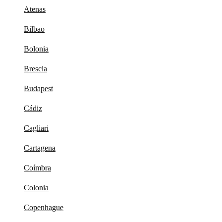
Atenas
Bilbao
Bolonia
Brescia
Budapest
Cádiz
Cagliari
Cartagena
Coímbra
Colonia
Copenhague