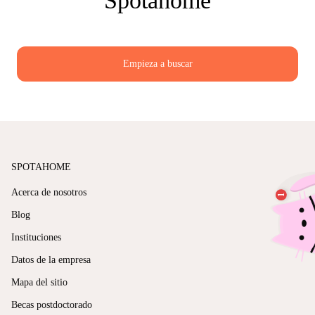
Spotahome
Reserva a través de un sistema seguro:
Opta
Si buscas una forma fiable y sin quebraderos de cabeza
para encontrar piso desde el extranjero, Spotahome te quita
por plataformas que tengan opciones de pago
todo el estrés y la incertidumbre del proceso tradicional de
seguras, protección del depósito y contratos de
alquiler, ofreciéndote además protecciones que la mayoría
Empieza a buscar
alquiler claros que realmente puedas entender.
de plataformas no tienen.
Revisa bien los términos del contrato
(especialmente los requisitos de estancia
mínima):
Asegúrate de que la propiedad
permite realmente alquileres de tres meses y no
exige estancias mínimas más largas.
Consigue apoyo si lo necesitas:
Sobre todo si
SPOTAHOME
estás reservando desde otro país, elige un
Acerca de nosotros
servicio que ofrezca ayuda y pueda intervenir
Blog
si algo va mal con el casero o con el piso.
Instituciones
Datos de la empresa
Spotahome te quita gran parte del estrés al ofrecer
alquileres a medio plazo verificados, reserva online segura,
Mapa del sitio
protección de la fianza y atención continua mientras estés
allí. Podemos ayudarte a conseguir un piso para tres meses
Becas postdoctorado