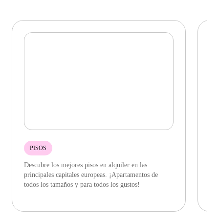
PISOS
Descubre los mejores pisos en alquiler en las
Enc
principales capitales europeas. ¡Apartamentos de
com
todos los tamaños y para todos los gustos!
ciu