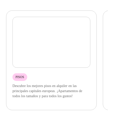
PISOS
Descubre los mejores pisos en alquiler en las
Enc
principales capitales europeas. ¡Apartamentos de
com
todos los tamaños y para todos los gustos!
ciu