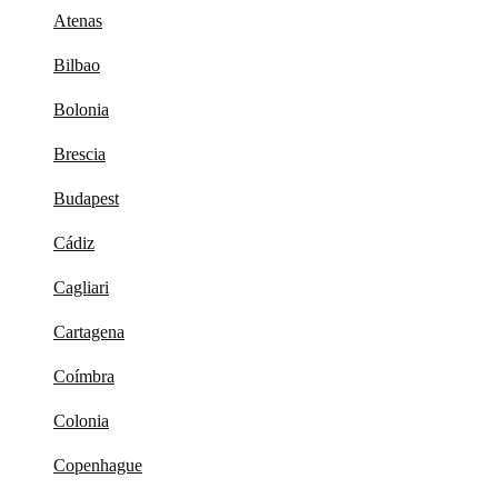
Atenas
Bilbao
Bolonia
Brescia
Budapest
Cádiz
Cagliari
Cartagena
Coímbra
Colonia
Copenhague