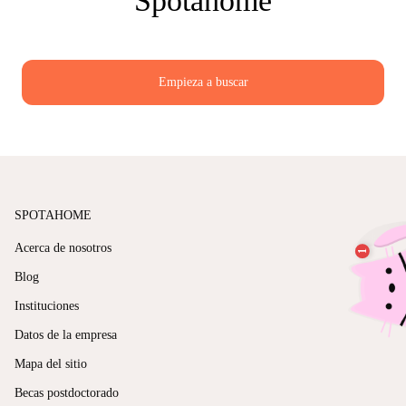
Spotahome
Reserva a través de un sistema seguro:
Opta
Si buscas una forma fiable y sin quebraderos de cabeza
para encontrar piso desde el extranjero, Spotahome te quita
por plataformas que tengan opciones de pago
todo el estrés y la incertidumbre del proceso tradicional de
seguras, protección del depósito y contratos de
alquiler, ofreciéndote además protecciones que la mayoría
Empieza a buscar
alquiler claros que realmente puedas entender.
de plataformas no tienen.
Revisa bien los términos del contrato
(especialmente los requisitos de estancia
mínima):
Asegúrate de que la propiedad
permite realmente alquileres de tres meses y no
exige estancias mínimas más largas.
Consigue apoyo si lo necesitas:
Sobre todo si
SPOTAHOME
estás reservando desde otro país, elige un
Acerca de nosotros
servicio que ofrezca ayuda y pueda intervenir
Blog
si algo va mal con el casero o con el piso.
Instituciones
Datos de la empresa
Spotahome te quita gran parte del estrés al ofrecer
alquileres a medio plazo verificados, reserva online segura,
Mapa del sitio
protección de la fianza y atención continua mientras estés
allí. Podemos ayudarte a conseguir un piso para tres meses
Becas postdoctorado