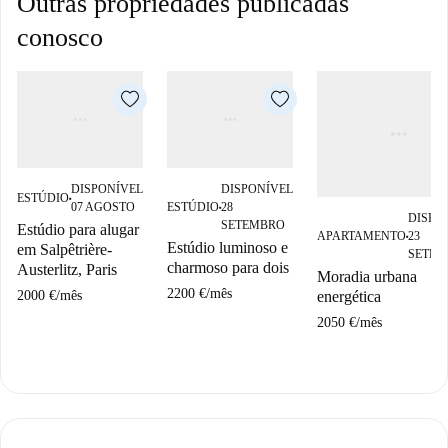
Outras propriedades publicadas
conosco
DISPONÍVEL
DISPONÍVEL
ESTÚDIO
■
07 AGOSTO
ESTÚDIO
28
■
DISPO
SETEMBRO
Estúdio para alugar
APARTAMENTO
23
■
Estúdio luminoso e
em Salpêtrière-
SETEM
charmoso para dois
Austerlitz, Paris
Moradia urbana
2200 €
/
mês
energética
2000 €
/
mês
2050 €
/
mês