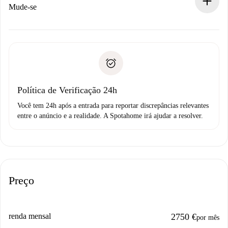
Se recusada: não cobraremos nada e ofereceremos
Mude-se
alternativas.
Combine os detalhes da chegada com o proprietário,
Documentos necessários para “
Spotahome plus
”.
entrega das chaves, etc.
Documento de identidade ou Passaporte
A Spotahome só transferirá o primeiro pagamento se você
Comprovante de solvência
não comunicar nenhum problema.
Débito direto bancário
Política de Verificação 24h
Você tem 24h após a entrada para reportar discrepâncias relevantes
entre o anúncio e a realidade. A Spotahome irá ajudar a resolver.
Preço
renda mensal
2750 €
por mês