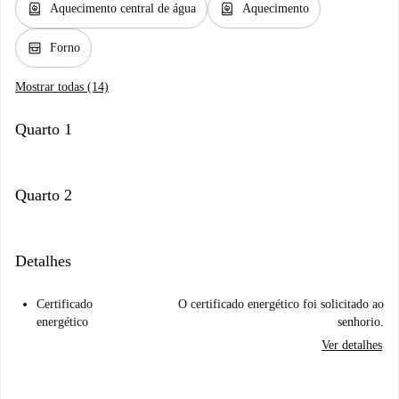
water_heater
water_heater
Aquecimento central de água
Aquecimento
oven_gen
Forno
Mostrar todas (14)
Quarto 1
Quarto 2
Detalhes
Certificado
O certificado energético foi solicitado ao
energético
senhorio.
Ver detalhes