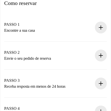
Como reservar
PASSO 1
Encontre a sua casa
Processo de reserva 100% online.
Casas e Proprietários verificados.
Você tem todas as informações necessárias
PASSO 2
antecipadamente.
Envie o seu pedido de reserva
Envie detalhes básicos do seu perfil e método de
pagamento.
Não cobramos nada até que o proprietário confirme.
PASSO 3
Receba resposta em menos de 24 horas
O proprietário tem até 24 horas para confirmar.
Se aceita, faremos a cobrança e conectaremos você ao
proprietário.
PASSO 4