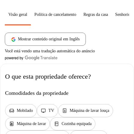
Visão geral
Política de cancelamento
Regras da casa
Senhorio
Mostrar conteúdo original em Inglês
Você está vendo uma tradução automática do anúncio
O que esta propriedade oferece?
Comodidades da propriedade
chair
tv
dishwasher_gen
Mobilado
TV
Máquina de lavar louça
local_laundry_service
kitchen
Máquina de lavar
Cozinha equipada