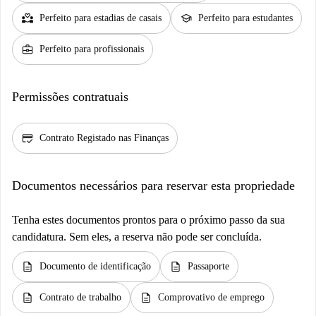
partner_heart
school
Perfeito para estadias de casais
Perfeito para estudantes
business_center
Perfeito para profissionais
Permissões contratuais
credit_score
Contrato Registado nas Finanças
Documentos necessários para reservar esta propriedade
Tenha estes documentos prontos para o próximo passo da sua
candidatura. Sem eles, a reserva não pode ser concluída.
description
description
Documento de identificação
Passaporte
description
description
Contrato de trabalho
Comprovativo de emprego