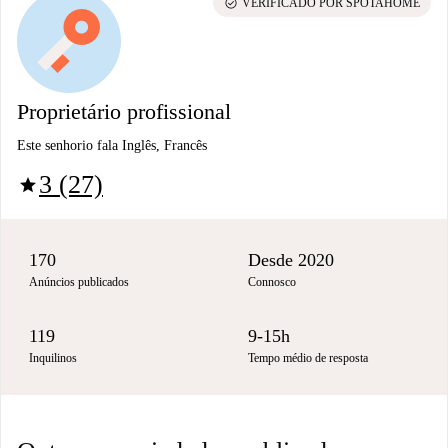
check_circle
VERIFICADO POR SPOTAHOME
Proprietário profissional
Este senhorio fala Inglês, Francês
3 (27)
star
170
Desde 2020
Anúncios publicados
Connosco
119
9-15h
Inquilinos
Tempo médio de resposta