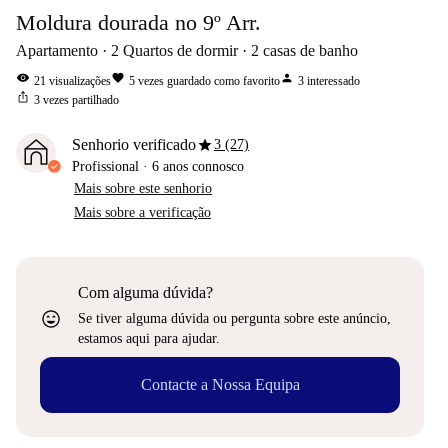
Moldura dourada no 9º Arr.
Apartamento
2
Quartos de dormir
2
casas de banho
visibility
favorite
person
21
visualizações
5
vezes guardado como favorito
3
interessado
ios_share
3
vezes partilhado
star
Senhorio verificado
3 (27)
Profissional
·
6 anos
connosco
Mais sobre este senhorio
Mais sobre a verificação
Com alguma dúvida?
sentiment_very_satisfied
Se tiver alguma dúvida ou pergunta sobre este anúncio,
estamos aqui para ajudar.
Contacte a Nossa Equipa