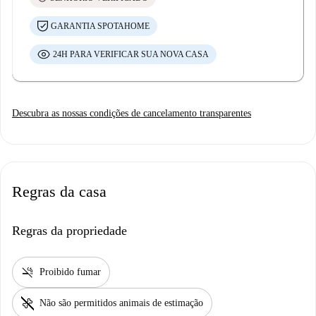
contato diretamente com a equipe.
GARANTIA SPOTAHOME
Será necessário um depósito caução para a sua estadia. O valor total será
reembolsado no seu cartão de crédito se a propriedade não encontrar
24H PARA VERIFICAR SUA NOVA CASA
danos.
Descubra as nossas condições de cancelamento transparentes
Regras da casa
Regras da propriedade
smoke_free
Proibido fumar
pet_supplies
Não são permitidos animais de estimação