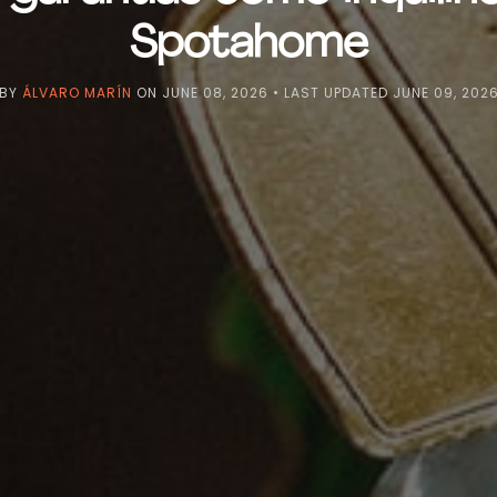
Spotahome
BY
ÁLVARO MARÍN
ON
JUNE 08, 2026
• LAST UPDATED
JUNE 09, 202