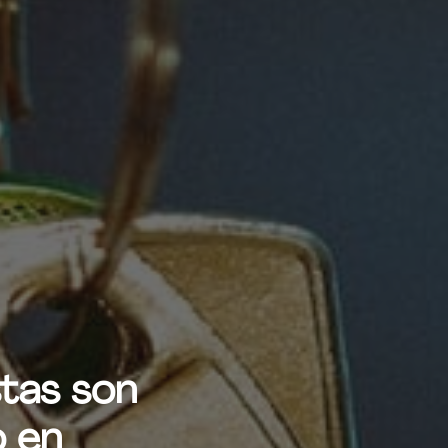
stas son
o en