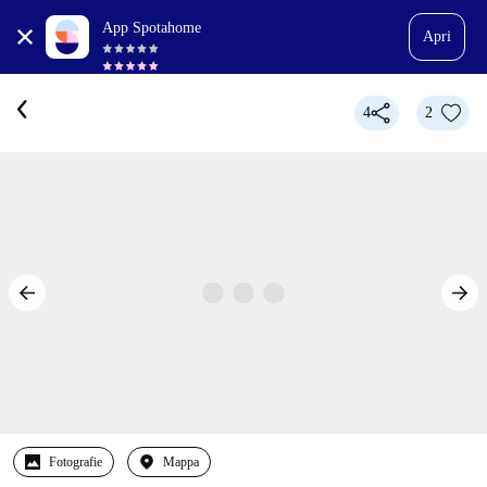
App Spotahome
Apri
4
2
Fotografie
Mappa