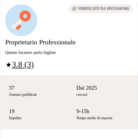
check_circle
VERIFICATO DA SPOTAHOME
Proprietario Professionale
Questo locatore parla Inglese
3.8 (3)
star
37
Dal 2025
Annunci pubblicati
con noi
19
9-15h
Inquilini
Tempo medio di risposta