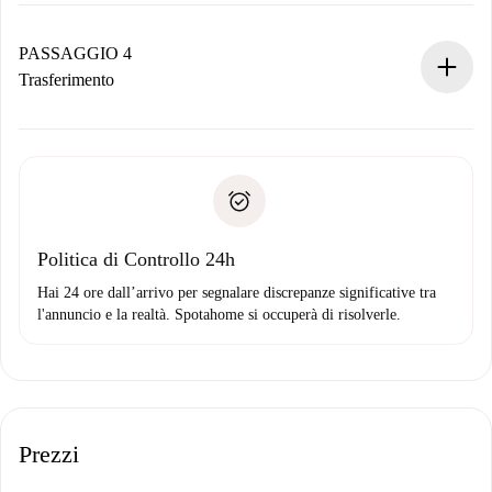
Se accettata, ti addebiteremo il pagamento e ti metteremo in
contatto con il proprietario.
PASSAGGIO 4
Se rifiutata: non ti addebiteremo nulla e ti proporremo
Trasferimento
alternative.
Concorda con il proprietario i dettagli del tuo arrivo, ritiro
Documenti richiesti se la proprietà è “
Spotahome plus
”.
delle chiavi, ecc.
Documento d'identità o Passaporto
Spotahome trasferirà il primo pagamento al proprietario
Prova di solvibilità
solo se non segnali problemi.
Domiciliazione del pagamento
Politica di Controllo 24h
Hai 24 ore dall’arrivo per segnalare discrepanze significative tra
l'annuncio e la realtà. Spotahome si occuperà di risolverle.
Prezzi