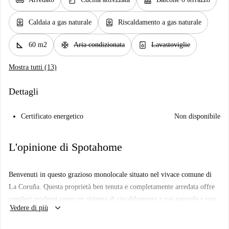
chair
kitchen
balcony
water_heater
water_heater
Caldaia a gas naturale
Riscaldamento a gas naturale
square_foot
ac_unit
dishwasher_gen
60 m2
Aria condizionata
Lavastoviglie
Mostra tutti (13)
Dettagli
Certificato energetico
Non disponibile
L'opinione di Spotahome
Benvenuti in questo grazioso monolocale situato nel vivace comune di
La Coruña. Questa proprietà ben tenuta e completamente arredata offre
comfort moderni come un sistema di riscaldamento a gas naturale e una
keyboard_arrow_down
Vedere di più
cucina attrezzata. Il monolocale include un balcone che offre un
accogliente spazio esterno. Non è consentito fumare e portare animali