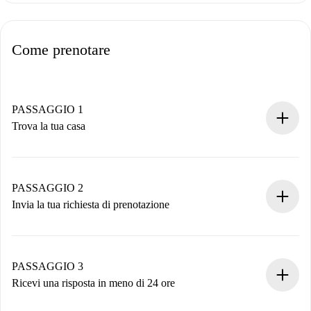
Come prenotare
PASSAGGIO 1
Trova la tua casa
Processo di prenotazione 100% online.
Case e Proprietari verificati.
Hai tutte le informazioni necessarie in anticipo.
PASSAGGIO 2
Invia la tua richiesta di prenotazione
Invia dettagli base del tuo profilo e metodo di pagamento.
Ricorda che non ti addebiteremo nulla finché il proprietario
non accetta.
PASSAGGIO 3
Ricevi una risposta in meno di 24 ore
Il proprietario ha fino a 24 ore per confermare.