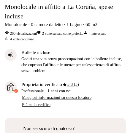
Monolocale in affitto a La Coruña, spese
incluse
Monolocale
0
camere da letto
1
bagno
60
m2
visibility
favorite
person
266
visualizzazioni
2
volte salvato come preferito
4
interessato
ios_share
4
volte condiviso
Bollette incluse
euro
Goditi una vita senza preoccupazioni con le bollette incluse,
che coprono l'affitto e le utenze per un'esperienza di affitto
senza problemi.
star
Proprietario verificato
3.8 (3)
Professionale
·
1 anni
con noi
Maggiori informazioni su questo locatore
Più sulla verifica
Non sei sicuro di qualcosa?