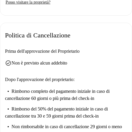
Posso visitare la proprietà?
domestici, garantendo un ambiente pulito e tranquillo. Le utenze, tra cui
elettricità, gas, acqua e Wi-Fi, sono completamente incluse,
semplificando il vostro trasloco. Spotahome ha verificato personalmente
la proprietà, garantendone la qualità e il rispetto degli standard.
Politica di Cancellazione
Situato nel cuore di La Coruña, questo monolocale offre la vicinanza a
numerose attrazioni e servizi. Deliziatevi con la cucina locale al Club
Deportivo Ciudad, al fast food San Francisco e alla Casa de Comidas
Prima dell'approvazione del Proprietario
Momos, tutti a pochi passi di distanza. Esplorate i principali luoghi
check_circle
Non è previsto alcun addebito
turistici come la Cidade Vella di La Coruña, la Praza de Azcárraga e la
Casa de Cornide. Il quartiere offre un facile accesso ai monumenti
culturali, assicurandovi di vivere il fascino e lo stile di vita unici di La
Dopo l'approvazione del proprietario:
Coruña.
Rimborso completo del pagamento iniziale
in caso di
cancellazione 60 giorni o più prima del check-in
Rimborso del 50% del pagamento iniziale
in caso di
cancellazione tra 30 e 59 giorni prima del check-in
Non rimborsabile
in caso di cancellazione 29 giorni o meno