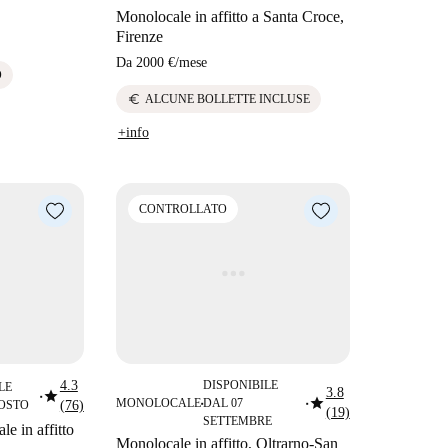
Monolocale in affitto a Santa Croce,
Firenze
Da
2000 €
/
mese
O
euro
ALCUNE BOLLETTE INCLUSE
+info
CONTROLLATO
4.3
DISPONIBILE
LE
star
3.8
star
■
MONOLOCALE
DAL 07
GOSTO
(76)
■
■
(19)
SETTEMBRE
e in affitto
Monolocale in affitto, Oltrarno-San