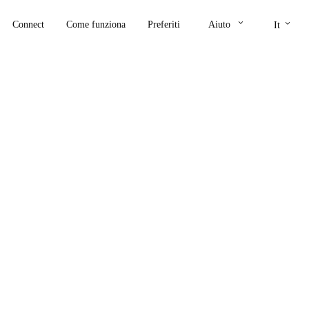
keyboard_arrow_down
keyboard_arrow_down
Connect
Come funziona
Preferiti
Aiuto
It