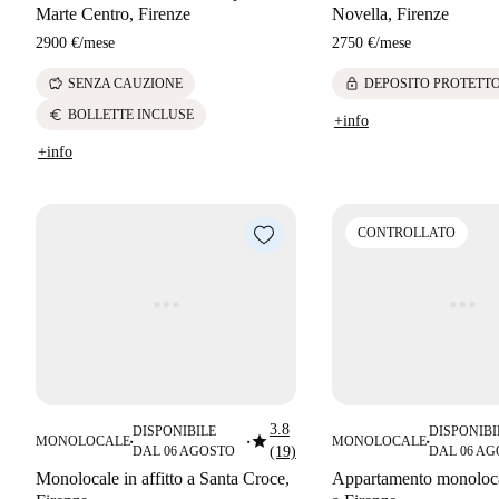
Marte Centro, Firenze
Novella, Firenze
2900 €
/
mese
2750 €
/
mese
savings
lock
SENZA CAUZIONE
DEPOSITO PROTETT
euro
BOLLETTE INCLUSE
+info
+info
CONTROLLATO
3.8
DISPONIBILE
DISPONIBI
star
MONOLOCALE
MONOLOCALE
■
■
■
DAL 06 AGOSTO
(19)
DAL 06 A
Monolocale in affitto a Santa Croce,
Appartamento monolocal