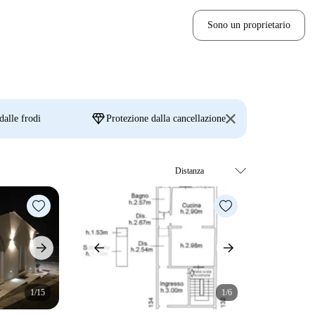
Sono un proprietario
diamond
dalle frodi
Protezione dalla cancellazione
1/15
1/6