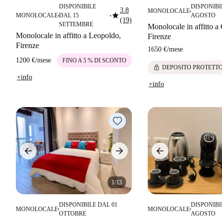
DISPONIBILE
DISPONIBI
3.8
MONOLOCALE
■
star
MONOLOCALE
DAL 15
AGOSTO
■
■
(19)
SETTEMBRE
Monolocale in affitto a
Monolocale in affitto a Leopoldo,
Firenze
Firenze
1650 €
/
mese
1200 €
/
mese
FINO A 5 % DI SCONTO
lock
DEPOSITO PROTETT
+info
+info
1/13
DISPONIBILE DAL 01
DISPONIBI
MONOLOCALE
MONOLOCALE
■
■
OTTOBRE
AGOSTO