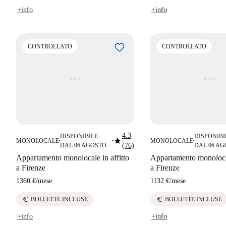
+info
+info
CONTROLLATO
CONTROLLATO
4.3
DISPONIBILE
DISPONIBI
star
MONOLOCALE
MONOLOCALE
■
■
■
DAL 06 AGOSTO
(76)
DAL 06 A
Appartamento monolocale in affitto
Appartamento monolocal
a Firenze
a Firenze
1360 €
/
mese
1132 €
/
mese
euro
euro
BOLLETTE INCLUSE
BOLLETTE INCLUSE
+info
+info