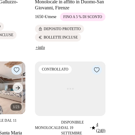
 Galluzzo-
Monolocale in affitto in Duomo-San
Giovanni, Firenze
1650 €
/
mese
FINO A 5 % DI SCONTO
O
lock
DEPOSITO PROTETTO
INCLUSE
euro
BOLLETTE INCLUSE
+info
CONTROLLATO
1/23
LE DAL 11
DISPONIBILE
4
star
MONOLOCALE
DAL 19
■
■
(240)
 Santa Maria
SETTEMBRE