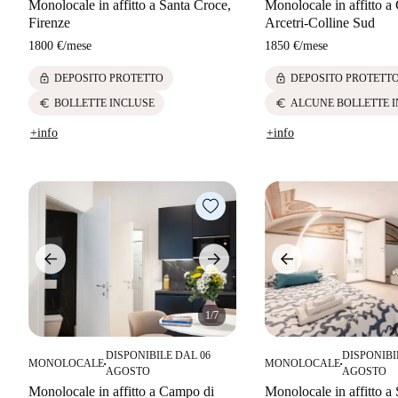
Monolocale in affitto a Santa Croce,
Monolocale in affitto a
Firenze
Arcetri-Colline Sud
1800 €
/
mese
1850 €
/
mese
lock
lock
DEPOSITO PROTETTO
DEPOSITO PROTETT
euro
euro
BOLLETTE INCLUSE
ALCUNE BOLLETTE 
+info
+info
1/7
DISPONIBILE DAL 06
DISPONIBI
MONOLOCALE
MONOLOCALE
■
■
AGOSTO
AGOSTO
Monolocale in affitto a Campo di
Monolocale in affitto a