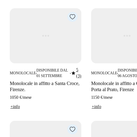
5
DISPONIBILE DAL
DISPONIBI
star
MONOLOCALE
MONOLOCALE
■
■
■
01 SETTEMBRE
(3)
06 AGOST
Monolocale in affitto a Santa Croce,
Monolocale in affitto a
Firenze.
Porta al Prato, Firenze
1050 €
/
mese
1150 €
/
mese
+info
+info