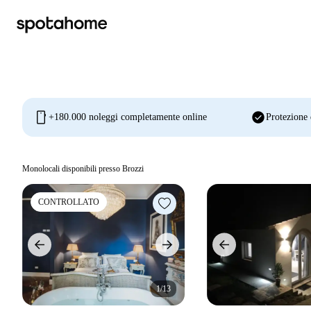
mobile
check_circle
+180.000 noleggi completamente online
Protezione 
Monolocali disponibili presso Brozzi
CONTROLLATO
1/13