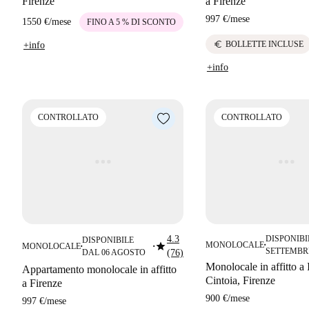
Firenze
a Firenze
997 €
/
mese
1550 €
/
mese
FINO A 5 % DI SCONTO
euro
BOLLETTE INCLUSE
+info
+info
CONTROLLATO
CONTROLLATO
4.3
DISPONIBI
DISPONIBILE
star
MONOLOCALE
MONOLOCALE
■
■
■
SETTEMBR
DAL 06 AGOSTO
(76)
Monolocale in affitto a 
Appartamento monolocale in affitto
Cintoia, Firenze
a Firenze
900 €
/
mese
997 €
/
mese