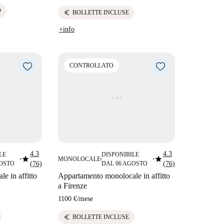
O
euro
BOLLETTE INCLUSE
+info
CONTROLLATO
4.3
4.3
LE
DISPONIBILE
star
star
MONOLOCALE
■
■
■
GOSTO
(76)
DAL 06 AGOSTO
(76)
e in affitto
Appartamento monolocale in affitto
a Firenze
1100 €
/
mese
euro
BOLLETTE INCLUSE