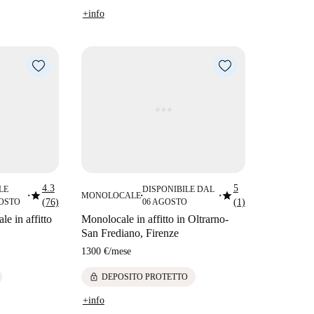
+info
4.3
5
LE
DISPONIBILE DAL
star
star
MONOLOCALE
■
■
■
GOSTO
(76)
06 AGOSTO
(1)
e in affitto
Monolocale in affitto in Oltrarno-
San Frediano, Firenze
1300 €
/
mese
lock
DEPOSITO PROTETTO
+info