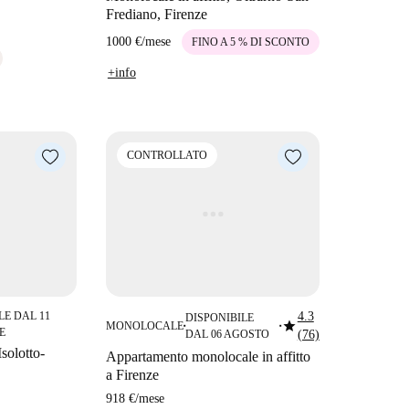
Frediano, Firenze
1000 €
/
mese
FINO A 5 % DI SCONTO
+info
CONTROLLATO
LE DAL 11
4.3
DISPONIBILE
star
MONOLOCALE
■
■
E
DAL 06 AGOSTO
(76)
Isolotto-
Appartamento monolocale in affitto
a Firenze
918 €
/
mese