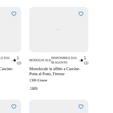
5
5
LE DAL
DISPONIBILE DAL
star
star
MONOLOCALE
■
■
■
O
(1)
06 AGOSTO
(1)
 Cascine-
Monolocale in affitto a Cascine-
Porta al Prato, Firenze
1300 €
/
mese
+info