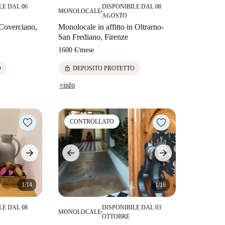
LE DAL 06
DISPONIBILE DAL 08
MONOLOCALE
■
AGOSTO
 Coverciano,
Monolocale in affitto in Oltrarno-
San Frediano, Firenze
1600 €
/
mese
lock
O
DEPOSITO PROTETTO
+info
CONTROLLATO
1/14
1/16
LE DAL 08
DISPONIBILE DAL 03
MONOLOCALE
■
OTTOBRE