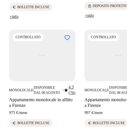
lock
DEPOSITO PROTETT
euro
BOLLETTE INCLUSE
+info
+info
CONTROLLATO
CONTROLLATO
4.3
DISPONIBILE
DISPONIBI
star
MONOLOCALE
MONOLOCALE
■
■
■
DAL 06 AGOSTO
(76)
DAL 06 A
Appartamento monolocale in affitto
Appartamento monolocal
a Firenze
a Firenze
975 €
/
mese
997 €
/
mese
euro
euro
BOLLETTE INCLUSE
BOLLETTE INCLUSE