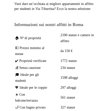
Vuoi dare un’occhiata ai migliori appartamenti in affitto
per studenti in Via Tiburtina? Ecco la nostra selezione:
Informazioni sui nostri affitti in Roma
2100 stanze e camere in
🏠 Nº di proprietà
affitto
💵 Prezzo minimo al
da 150 €
messe
✔️ Proprietà verificate
1772 stanze
💰 Senza cauzione
234 stanze
🎓 Ideale per gli
1598 alloggi
studenti
💖 Ideale per le coppie
297 alloggi
☀️ Con
561 stanze
balcone/terrazza
🛁 Con bagno privato
327 stanze