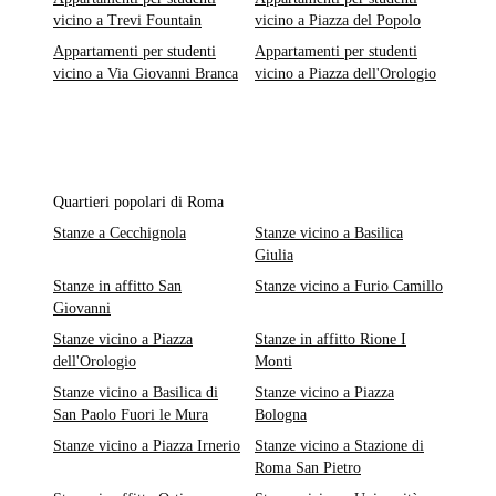
vicino a Trevi Fountain
vicino a Piazza del Popolo
Appartamenti per studenti
Appartamenti per studenti
vicino a Via Giovanni Branca
vicino a Piazza dell'Orologio
Quartieri popolari di Roma
Stanze a Cecchignola
Stanze vicino a Basilica
Giulia
Stanze in affitto San
Stanze vicino a Furio Camillo
Giovanni
Stanze vicino a Piazza
Stanze in affitto Rione I
dell'Orologio
Monti
Stanze vicino a Basilica di
Stanze vicino a Piazza
San Paolo Fuori le Mura
Bologna
Stanze vicino a Piazza Irnerio
Stanze vicino a Stazione di
Roma San Pietro