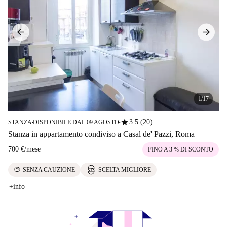
1/17
star
3.5 (20)
STANZA
DISPONIBILE DAL 09 AGOSTO
■
■
Stanza in appartamento condiviso a Casal de' Pazzi, Roma
700 €
/
mese
FINO A 3 % DI SCONTO
savings
SENZA CAUZIONE
SCELTA MIGLIORE
+info