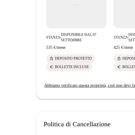
Alicante arricchiscono la variegata offerta culina
questa proprietà rappresenta un'ottima base per 
DISPONIBILE DAL 07
DIS
STANZA
STANZA
■
■
SETTEMBRE
SE
535 €
/
mese
425 €
/
mese
lock
lock
DEPOSITO PROTETTO
DEPOS
euro
euro
BOLLETTE INCLUSE
BOLLE
Abbiamo verificato questa proprietà, così non devi fa
Politica di Cancellazione