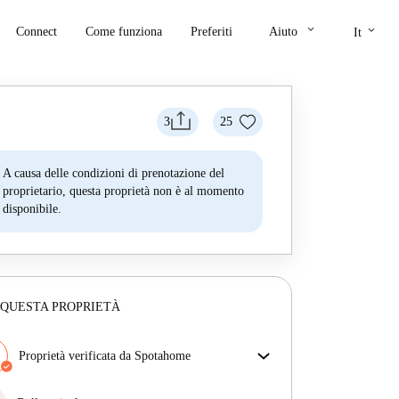
keyboard_arrow_down
keyboard_arrow_down
Connect
Come funziona
Preferiti
Aiuto
It
3
25
A causa delle condizioni di prenotazione del
proprietario, questa proprietà non è al momento
disponibile.
 QUESTA PROPRIETÀ
Proprietà verificata da Spotahome
Il nostro team ha verificato la casa per assicurarsi che