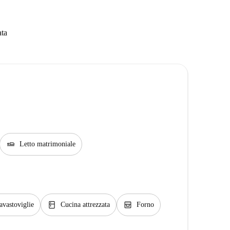
ata
airline_seat_flat
Letto matrimoniale
kitchen
oven_gen
avastoviglie
Cucina attrezzata
Forno