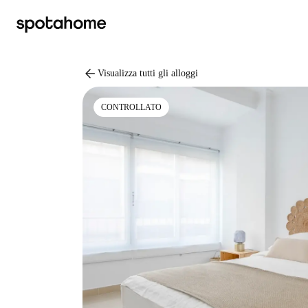
arrow_back
Visualizza tutti gli alloggi
CONTROLLATO