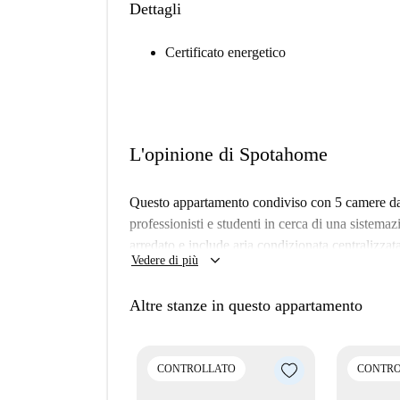
Dettagli
Certificato energetico
L'opinione di Spotahome
Questo appartamento condiviso con 5 camere da l
professionisti e studenti in cerca di una siste
arredato e include aria condizionata centralizza
keyboard_arrow_down
Vedere di più
lavastoviglie e forno per la vostra comodità. Sp
un'esperienza di affitto senza problemi; le cop
Altre stanze in questo appartamento
L'appartamento si trova ad Alicante, una zona viv
vicinanze troverete diverse opzioni per la rist
offrono cucina francese, mediterranea e fast f
CONTROLLATO
CONTRO
le vostre esigenze di shopping. Inoltre, La Co