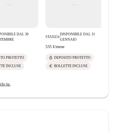
ria disponibile. Grazie alla sua posizione strategica,
esplorare Alicante.
PONIBILE DAL 30
DISPONIBILE DAL 31
DIS
STANZA
STANZA
■
■
TTEMBRE
GENNAIO
FE
535 €
/
mese
485 €
/
mese
lock
lock
ITO PROTETTO
DEPOSITO PROTETTO
DEPOS
euro
euro
TTE INCLUSE
BOLLETTE INCLUSE
BOLLE
rlo tu.