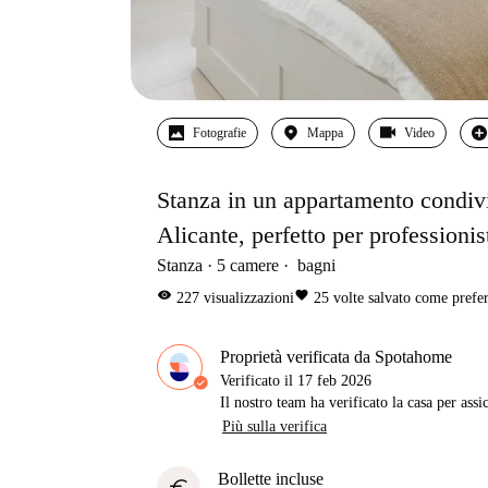
Fotografie
Mappa
Video
Stanza in un appartamento condivis
Alicante, perfetto per professionis
Stanza
5
camere
bagni
visibility
favorite
227
visualizzazioni
25
volte salvato come prefer
Proprietà verificata da Spotahome
Verificato il
17 feb 2026
Il nostro team ha verificato la casa per assi
Più sulla verifica
Bollette incluse