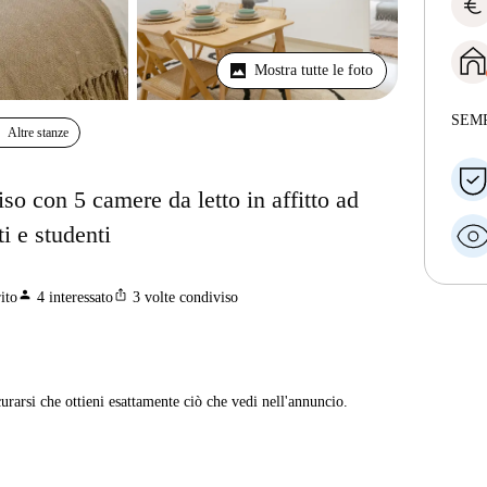
euro
Mostra tutte le foto
SEM
Altre stanze
o con 5 camere da letto in affitto ad
ti e studenti
person
ios_share
ito
4
interessato
3
volte condiviso
curarsi che ottieni esattamente ciò che vedi nell'annuncio.