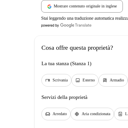
Mostrare contenuto originale in inglese
Stai leggendo una traduzione automatica realizz
Cosa offre questa proprietà?
La tua stanza (Stanza 1)
desk
image
dresser
Scrivania
Esterno
Armadio
Servizi della proprietà
chair
ac_unit
dishwasher_gen
Arredato
Aria condizionata
L