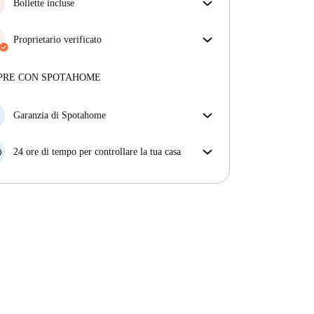
ottieni esattamente ciò che vedi nell'annuncio.
Bollette incluse
Più sulla verifica
Goditi una vita senza preoccupazioni con le bollette
incluse, che coprono l'affitto e le utenze per
Proprietario verificato
un'esperienza di affitto senza problemi.
Professionale
·
2 anni
con noi
Maggiori informazioni su questo locatore
PRE CON SPOTAHOME
Più sulla verifica
Garanzia di Spotahome
Se il proprietario di casa cancella la tua prenotazione
con breve preavviso, noi A) ti pagheremo un hotel e
24 ore di tempo per controllare la tua casa
ti aiuteremo a trovare un'altra nuova sistemazione, o
Se l'appartamento non è come te lo aspettavi
B) ti rimborseremo totalmente
dall'annuncio, faccelo sapere entro le prime 24 ore
dall'entrata e ci impegneremo per trovare una
soluzione.