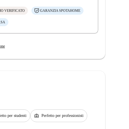
IO VERIFICATO
GARANZIA SPOTAHOME
ASA
one
business_center
etto per studenti
Perfetto per professionisti