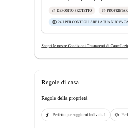
lock
check_circle
DEPOSITO PROTETTO
PROPRIETAR
24H PER CONTROLLARE LA TUA NUOVA C
Scopri le nostre Condizioni Trasparenti di Cancellazi
Regole di casa
Regole della proprietà
hail
school
Perfetto per soggiorni individuali
Perf