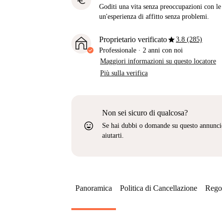
euro
Goditi una vita senza preoccupazioni con le b
un'esperienza di affitto senza problemi.
star
Proprietario verificato
3.8 (285)
Professionale
·
2 anni
con noi
Maggiori informazioni su questo locatore
Più sulla verifica
Non sei sicuro di qualcosa?
sentiment_very_satisfied
Se hai dubbi o domande su questo annunci
aiutarti.
Panoramica
Politica di Cancellazione
Regol