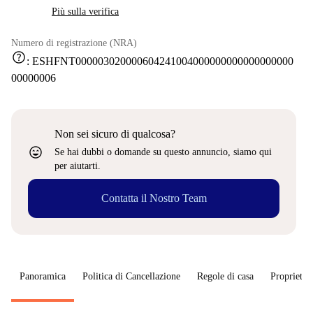
Più sulla verifica
Numero di registrazione (NRA)
help
:
ESHFNT000003020000604241004000000000000000000
00000006
Non sei sicuro di qualcosa?
sentiment_very_satisfied
Se hai dubbi o domande su questo annuncio, siamo qui
per aiutarti.
Contatta il Nostro Team
Panoramica
Politica di Cancellazione
Regole di casa
Proprietar