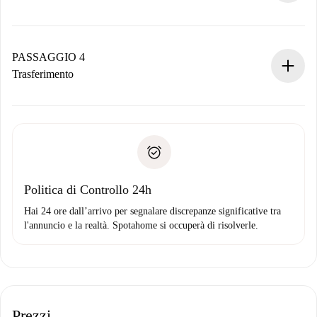
Il proprietario ha fino a 24 ore per confermare.
Se accettata, ti addebiteremo il pagamento e ti metteremo in
contatto con il proprietario.
PASSAGGIO 4
Se rifiutata: non ti addebiteremo nulla e ti proporremo
Trasferimento
alternative.
Concorda con il proprietario i dettagli del tuo arrivo, ritiro
Documenti richiesti se la proprietà è “
Spotahome plus
”.
delle chiavi, ecc.
Documento d'identità o Passaporto
Spotahome trasferirà il primo pagamento al proprietario
Prova di solvibilità
solo se non segnali problemi.
Domiciliazione del pagamento
Politica di Controllo 24h
Hai 24 ore dall’arrivo per segnalare discrepanze significative tra
l'annuncio e la realtà. Spotahome si occuperà di risolverle.
Prezzi