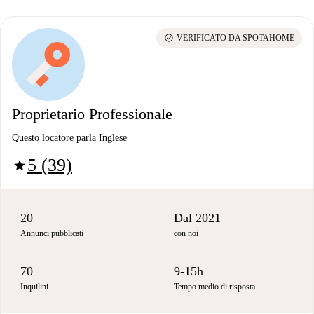
check_circle
VERIFICATO DA SPOTAHOME
Proprietario Professionale
Questo locatore parla Inglese
5 (39)
star
20
Dal 2021
Annunci pubblicati
con noi
70
9-15h
Inquilini
Tempo medio di risposta