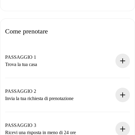
Come prenotare
PASSAGGIO 1
Trova la tua casa
Processo di prenotazione 100% online.
Case e Proprietari verificati.
Hai tutte le informazioni necessarie in anticipo.
PASSAGGIO 2
Invia la tua richiesta di prenotazione
Invia dettagli base del tuo profilo e metodo di pagamento.
Ricorda che non ti addebiteremo nulla finché il proprietario
non accetta.
PASSAGGIO 3
Ricevi una risposta in meno di 24 ore