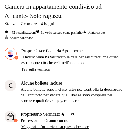
Camera in appartamento condiviso ad
Alicante- Solo ragazze
Stanza
7
camere
4
bagni
visibility
favorite
person
442
visualizzazioni
16
volte salvato come preferito
9
interessato
ios_share
5
volte condiviso
Proprietà verificata da Spotahome
Il nostro team ha verificato la casa per assicurarsi che ottieni
esattamente ciò che vedi nell'annuncio.
Più sulla verifica
Alcune bollette incluse
euro
Alcune bollette sono incluse, altre no. Controlla la descrizione
dell'annuncio per vedere quali utenze sono comprese nel
canone e quali dovrai pagare a parte.
star
Proprietario verificato
5 (39)
Professionale
·
5 anni
con noi
Maggiori informazioni su questo locatore