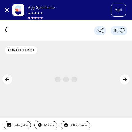
App Spotahome
Apri
5
16
CONTROLLATO
Fotografie
Mappa
Altre stanze