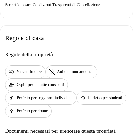
Scopri le nostre Condizioni Trasparenti di Cancellazione
Regole di casa
Regole della proprietà
smoke_free
pet_supplies
Vietato fumare
Animali non ammessi
person_add
Ospiti per la notte consentiti
hail
school
Perfetto per soggiorni individuali
Perfetto per studenti
female
Perfetto per donne
Documenti necessari per prenotare questa proprietà