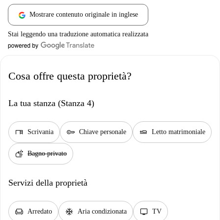
Mostrare contenuto originale in inglese
Stai leggendo una traduzione automatica realizzata
Cosa offre questa proprietà?
La tua stanza (Stanza 4)
desk
key
airline_seat_flat
Scrivania
Chiave personale
Letto matrimoniale
soap
Bagno privato
Servizi della proprietà
chair
ac_unit
tv
Arredato
Aria condizionata
TV