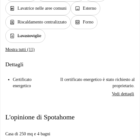
local_laundry_service
image
Lavatrice nelle aree comuni
Esterno
water_heater
oven_gen
Riscaldamento centralizzato
Forno
dishwasher_gen
Lavastoviglie
Mostra tutti (11)
Dettagli
Certificato
Il certificato energetico è stato richiesto al
energetico
proprietario.
Vedi dettagli
L'opinione di Spotahome
Casa di 250 mq e 4 bagni