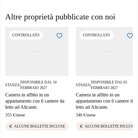
Altre proprietà pubblicate con noi
CONTROLLATO
CONTROLLATO
DISPONIBILE DAL 16
DISPONIBILE DAL 01
STANZA
STANZA
■
■
FEBBRAIO 2027
FEBBRAIO 2027
Camera in affitto in un
Camera in affitto in un
appartamento con 6 camere da
appartamento con 6 camere da
letto ad Alicante.
letto ad Alicante.
355 €
/
mese
340 €
/
mese
euro
euro
ALCUNE BOLLETTE INCLUSE
ALCUNE BOLLETTE INCLUSE