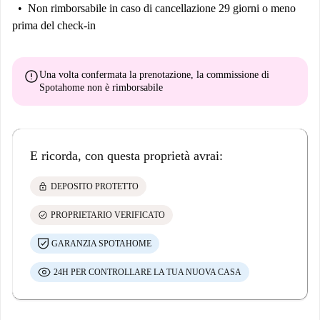
Non rimborsabile
in caso di cancellazione 29 giorni o meno
prima del check-in
error
Una volta confermata la prenotazione, la commissione di
Spotahome
non è rimborsabile
E ricorda, con questa proprietà avrai:
lock
DEPOSITO PROTETTO
check_circle
PROPRIETARIO VERIFICATO
GARANZIA SPOTAHOME
24H PER CONTROLLARE LA TUA NUOVA CASA