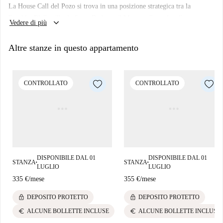
La House Call del Pozo si trova in una posizione strategica tra la
Rambla, El Castillo de Santa Barbara, il Mercato Centrale e l'arena.
keyboard_arrow_down
Vedere di più
Con accesso a piedi e in meno di cinque minuti a tutti i principali luoghi
rappresentativi della città di Alicante, una posizione imbattibile, vicino a
Altre stanze in questo appartamento
negozi di alimentari, ristoranti...
CONTROLLATO
CONTROLLATO
DISPONIBILE DAL 01
DISPONIBILE DAL 01
STANZA
STANZA
■
■
LUGLIO
LUGLIO
335 €
/
mese
355 €
/
mese
lock
lock
DEPOSITO PROTETTO
DEPOSITO PROTETTO
euro
euro
ALCUNE BOLLETTE INCLUSE
ALCUNE BOLLETTE INCLUSE