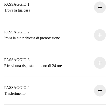
PASSAGGIO 1
Trova la tua casa
Processo di prenotazione 100% online.
Case e Proprietari verificati.
Hai tutte le informazioni necessarie in anticipo.
PASSAGGIO 2
Invia la tua richiesta di prenotazione
Invia dettagli base del tuo profilo e metodo di pagamento.
Ricorda che non ti addebiteremo nulla finché il proprietario
non accetta.
PASSAGGIO 3
Ricevi una risposta in meno di 24 ore
Il proprietario ha fino a 24 ore per confermare.
Se accettata, ti addebiteremo il pagamento e ti metteremo in
contatto con il proprietario.
PASSAGGIO 4
Se rifiutata: non ti addebiteremo nulla e ti proporremo
Trasferimento
alternative.
Concorda con il proprietario i dettagli del tuo arrivo, ritiro
Documenti richiesti se la proprietà è “
Spotahome plus
”.
delle chiavi, ecc.