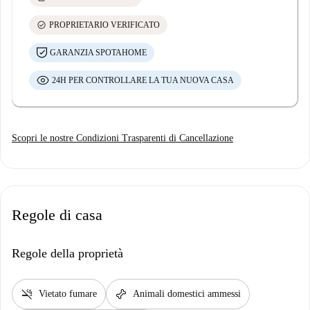
check_circle
PROPRIETARIO VERIFICATO
GARANZIA SPOTAHOME
24H PER CONTROLLARE LA TUA NUOVA CASA
Scopri le nostre Condizioni Trasparenti di Cancellazione
Regole di casa
Regole della proprietà
smoke_free
pet_supplies
Vietato fumare
Animali domestici ammessi