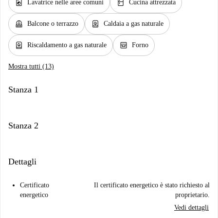
local_laundry_service
kitchen
Lavatrice nelle aree comuni
Cucina attrezzata
balcony
water_heater
Balcone o terrazzo
Caldaia a gas naturale
water_heater
oven_gen
Riscaldamento a gas naturale
Forno
Mostra tutti (13)
Stanza 1
Stanza 2
Dettagli
Certificato
Il certificato energetico è stato richiesto al
energetico
proprietario.
Vedi dettagli