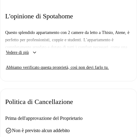
L'opinione di Spotahome
Questo splendido appartamento con 2 camere da letto a Thisio, Atene, è
perfetto per professionisti, coppie e studenti. L'appartamento è
completamente arredato e dotato di tutti i comfort necessari, come una
keyboard_arrow_down
Vedere di più
cucina attrezzata, un balcone per rilassarsi all'aperto e aria condizionata
individuale. Gli animali domestici sono benvenuti e l'appartamento è
Abbiamo verificato questa proprietà, così non devi farlo tu.
stato personalmente controllato da Spotahome per una maggiore
tranquillità.
Situato nel vivace quartiere di Thisio, potrete raggiungere a piedi
monumenti culturali come la statua di Teseo. Altre attrazioni nelle
Politica di Cancellazione
vicinanze includono la Cattedrale Etnica di Atene, la Moschea delle
Tombe e la Via delle Tombe. Fare la spesa è comodo grazie alla
vicinanza del mercato Ioannis Vardakis. Esplorate il ricco patrimonio
Prima dell'approvazione del Proprietario
culturale e la vivace atmosfera di Thisio!
check_circle
Non è previsto alcun addebito