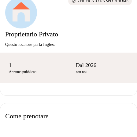
check_circle
VERIFICATO DA SPOTAHOME
Proprietario Privato
Questo locatore parla Inglese
1
Dal 2026
Annunci pubblicati
con noi
Come prenotare