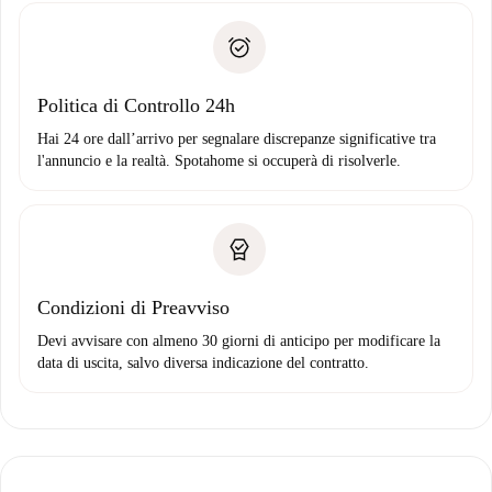
Documento d'identità o Passaporto
Spotahome trasferirà il primo pagamento al proprietario
Prova di solvibilità
solo se non segnali problemi.
Domiciliazione del pagamento
Politica di Controllo 24h
Hai 24 ore dall’arrivo per segnalare discrepanze significative tra
l'annuncio e la realtà. Spotahome si occuperà di risolverle.
Condizioni di Preavviso
Devi avvisare con almeno 30 giorni di anticipo per modificare la
data di uscita, salvo diversa indicazione del contratto.