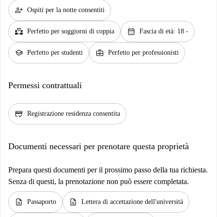
person_add
Ospiti per la notte consentiti
partner_heart
calendar_month
Perfetto per soggiorni di coppia
Fascia di età: 18 -
school
business_center
Perfetto per studenti
Perfetto per professionisti
Permessi contrattuali
credit_score
Registrazione residenza consentita
Documenti necessari per prenotare questa proprietà
Prepara questi documenti per il prossimo passo della tua richiesta.
Senza di questi, la prenotazione non può essere completata.
description
description
Passaporto
Lettera di accettazione dell'università