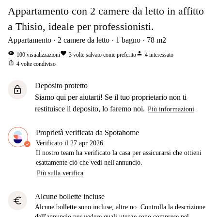
Appartamento con 2 camere da letto in affitto
a Thisio, ideale per professionisti.
Appartamento
2
camere da letto
1
bagno
78
m2
visibility
favorite
person
100
visualizzazioni
3
volte salvato come preferito
4
interessato
ios_share
4
volte condiviso
Deposito protetto
lock
Siamo qui per aiutarti! Se il tuo proprietario non ti
restituisce il deposito, lo faremo noi.
Più informazioni
Proprietà verificata da Spotahome
Verificato il
27 apr 2026
Il nostro team ha verificato la casa per assicurarsi che ottieni
esattamente ciò che vedi nell'annuncio.
Più sulla verifica
Alcune bollette incluse
euro
Alcune bollette sono incluse, altre no. Controlla la descrizione
dell'annuncio per vedere quali utenze sono comprese nel