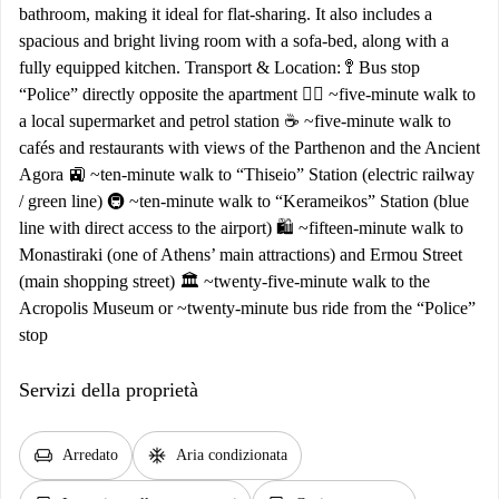
bathroom, making it ideal for flat-sharing. It also includes a
spacious and bright living room with a sofa-bed, along with a
fully equipped kitchen. Transport & Location: 🚏 Bus stop
“Police” directly opposite the apartment 🚶‍♂️ ~five-minute walk to
a local supermarket and petrol station ☕ ~five-minute walk to
cafés and restaurants with views of the Parthenon and the Ancient
Agora 🚉 ~ten-minute walk to “Thiseio” Station (electric railway
/ green line) 🚇 ~ten-minute walk to “Kerameikos” Station (blue
line with direct access to the airport) 🛍️ ~fifteen-minute walk to
Monastiraki (one of Athens’ main attractions) and Ermou Street
(main shopping street) 🏛️ ~twenty-five-minute walk to the
Acropolis Museum or ~twenty-minute bus ride from the “Police”
stop
Servizi della proprietà
chair
ac_unit
Arredato
Aria condizionata