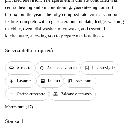
provided television. The apartment is climate-controlled with
central heating and air conditioning, guaranteeing comfort
throughout the year. The fully equipped kitchen is a standout
feature, complete with a glass-ceramic hotplate, fridge, washing
machine, oven, dishwasher, microwave, and essential
kitchenware, allowing you to prepare meals with ease.
Servizi della proprietà
chair
ac_unit
dishwasher_gen
Arredato
Aria condizionata
Lavastoviglie
local_laundry_service
window_open
elevator
Lavatrice
Interno
Ascensore
kitchen
balcony
Cucina attrezzata
Balcone o terrazzo
Mostra tutti (17)
Stanza 1