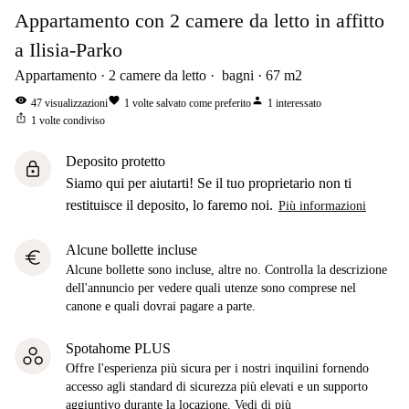
Appartamento con 2 camere da letto in affitto
a Ilisia-Parko
Appartamento
2
camere da letto
bagni
67
m2
visibility
favorite
person
47
visualizzazioni
1
volte salvato come preferito
1
interessato
ios_share
1
volte condiviso
Deposito protetto
lock
Siamo qui per aiutarti! Se il tuo proprietario non ti
restituisce il deposito, lo faremo noi.
Più informazioni
Alcune bollette incluse
euro
Alcune bollette sono incluse, altre no. Controlla la descrizione
dell'annuncio per vedere quali utenze sono comprese nel
canone e quali dovrai pagare a parte.
Spotahome PLUS
Offre l'esperienza più sicura per i nostri inquilini fornendo
accesso agli standard di sicurezza più elevati e un supporto
aggiuntivo durante la locazione.
Vedi di più