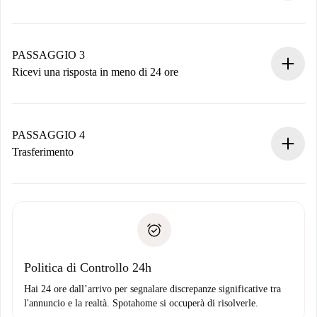
Invia dettagli base del tuo profilo e metodo di pagamento.
Ricorda che non ti addebiteremo nulla finché il proprietario
non accetta.
PASSAGGIO 3
Ricevi una risposta in meno di 24 ore
Il proprietario ha fino a 24 ore per confermare.
Se accettata, ti addebiteremo il pagamento e ti metteremo in
contatto con il proprietario.
PASSAGGIO 4
Se rifiutata: non ti addebiteremo nulla e ti proporremo
Trasferimento
alternative.
Concorda con il proprietario i dettagli del tuo arrivo, ritiro
Documenti richiesti se la proprietà è “
Spotahome plus
”.
delle chiavi, ecc.
Documento d'identità o Passaporto
Spotahome trasferirà il primo pagamento al proprietario
Prova di solvibilità
solo se non segnali problemi.
Domiciliazione del pagamento
Politica di Controllo 24h
Hai 24 ore dall’arrivo per segnalare discrepanze significative tra
l'annuncio e la realtà. Spotahome si occuperà di risolverle.