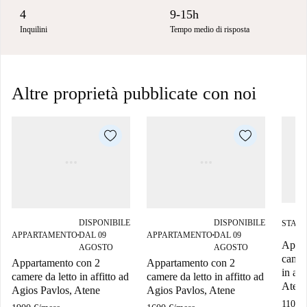
4
9-15h
Inquilini
Tempo medio di risposta
Altre proprietà pubblicate con noi
DISPONIBILE
DISPONIBILE
STAN
APPARTAMENTO
DAL 09
APPARTAMENTO
DAL 09
■
■
Appar
AGOSTO
AGOSTO
camer
Appartamento con 2
Appartamento con 2
in aff
camere da letto in affitto ad
camere da letto in affitto ad
Atene
Agios Pavlos, Atene
Agios Pavlos, Atene
1100 