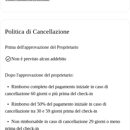
coppie.
Ilisia-Parko è un quartiere vivace con molti punti di interesse, tra cui il
mercato AV Vasilopoulos Pagkrati Merkouri Spyrou e diversi ristoranti
greci come Kafenio Palia Skopovoli e To Steki Tou Thodori. L'iconica
Politica di Cancellazione
Agalma Harry Trouman e la Chiesa di San Giorgio sono raggiungibili a
piedi, offrendo servizi culturali e pratici nelle vicinanze.
Prima dell'approvazione del Proprietario
check_circle
Non è previsto alcun addebito
Dopo l'approvazione del proprietario:
Rimborso completo del pagamento iniziale
in caso di
cancellazione 60 giorni o più prima del check-in
Rimborso del 50% del pagamento iniziale
in caso di
cancellazione tra 30 e 59 giorni prima del check-in
Non rimborsabile
in caso di cancellazione 29 giorni o meno
prima del check-in