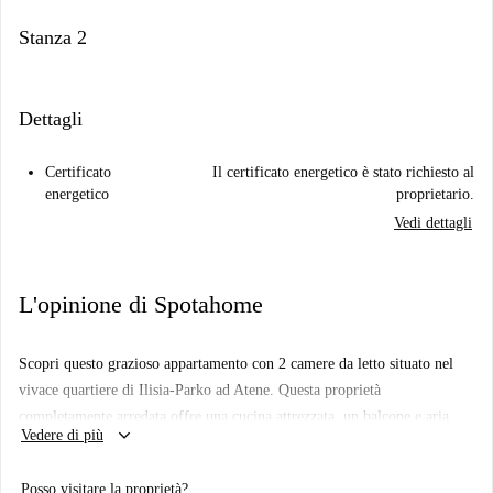
Stanza 2
Dettagli
Certificato
Il certificato energetico è stato richiesto al
energetico
proprietario.
Vedi dettagli
L'opinione di Spotahome
Scopri questo grazioso appartamento con 2 camere da letto situato nel
vivace quartiere di Ilisia-Parko ad Atene. Questa proprietà
completamente arredata offre una cucina attrezzata, un balcone e aria
keyboard_arrow_down
Vedere di più
condizionata centralizzata per un soggiorno confortevole. Senza alcuna
restrizione di genere, questa proprietà accoglie professionisti, studenti e
Posso visitare la proprietà?