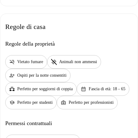
Regole di casa
Regole della proprietà
smoke_free
pet_supplies
Vietato fumare
Animali non ammessi
person_add
Ospiti per la notte consentiti
partner_heart
calendar_month
Perfetto per soggiorni di coppia
Fascia di età: 18 - 65
school
business_center
Perfetto per studenti
Perfetto per professionisti
Permessi contrattuali