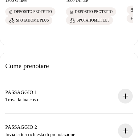
1900 €
/
mese
1600 €
/
mese
lock
D
lock
lock
DEPOSITO PROTETTO
DEPOSITO PROTETTO
euro
B
SPOTAHOME PLUS
SPOTAHOME PLUS
Come prenotare
PASSAGGIO 1
Trova la tua casa
Processo di prenotazione 100% online.
Case e Proprietari verificati.
Hai tutte le informazioni necessarie in anticipo.
PASSAGGIO 2
Invia la tua richiesta di prenotazione