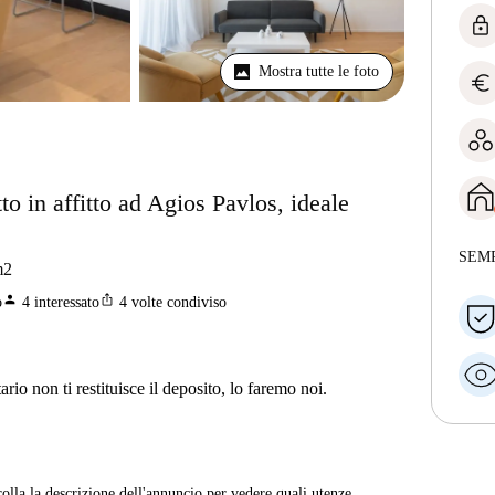
lock
Mostra tutte le foto
euro
o in affitto ad Agios Pavlos, ideale
SEM
m2
person
ios_share
o
4
interessato
4
volte condiviso
ario non ti restituisce il deposito, lo faremo noi.
rolla la descrizione dell'annuncio per vedere quali utenze