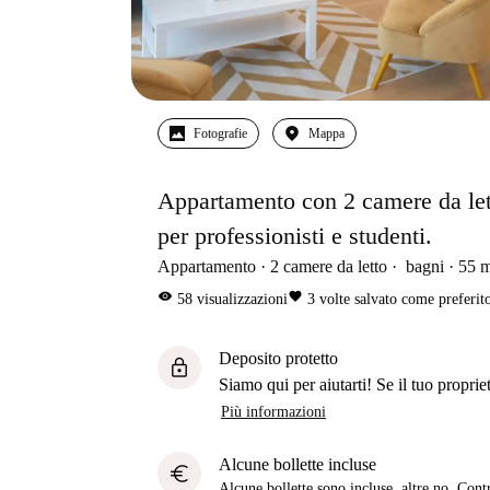
Fotografie
Mappa
Appartamento con 2 camere da lett
per professionisti e studenti.
Appartamento
2
camere da letto
bagni
55
visibility
favorite
58
visualizzazioni
3
volte salvato come preferit
Deposito protetto
lock
Siamo qui per aiutarti! Se il tuo propriet
Più informazioni
Alcune bollette incluse
euro
Alcune bollette sono incluse, altre no. Cont