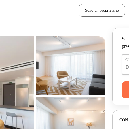
Sono un proprietario
Sele
prez
C
CON