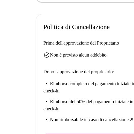
Chiesa di Sant'Anargyri, la Vecchia Galleria Mu
Scoprite di più sul ricco patrimonio storico dell
nuova base ad Atene.
Politica di Cancellazione
Prima dell'approvazione del Proprietario
check_circle
Non è previsto alcun addebito
Dopo l'approvazione del proprietario:
Rimborso completo del pagamento iniziale
i
check-in
Rimborso del 50% del pagamento iniziale
in
check-in
Non rimborsabile
in caso di cancellazione 2