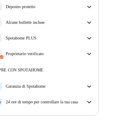
Deposito protetto
Siamo qui per aiutarti! Se il tuo proprietario non ti
restituisce il deposito, lo faremo noi.
Alcune bollette incluse
Più informazioni
Alcune bollette sono incluse, altre no. Controlla la
descrizione dell'annuncio per vedere quali utenze
Spotahome PLUS
sono comprese nel canone e quali dovrai pagare a
Offre l'esperienza più sicura per i nostri inquilini
parte.
fornendo accesso agli standard di sicurezza più
Proprietario verificato
elevati e un supporto aggiuntivo durante la
Professionale
·
5 mesi
con noi
locazione.
Vedi di più
Maggiori informazioni su questo locatore
PRE CON SPOTAHOME
Più sulla verifica
Garanzia di Spotahome
Se il proprietario di casa cancella la tua prenotazione
con breve preavviso, noi A) ti pagheremo un hotel e
24 ore di tempo per controllare la tua casa
ti aiuteremo a trovare un'altra nuova sistemazione, o
Se l'appartamento non è come te lo aspettavi
B) ti rimborseremo totalmente
dall'annuncio, faccelo sapere entro le prime 24 ore
dall'entrata e ci impegneremo per trovare una
soluzione.