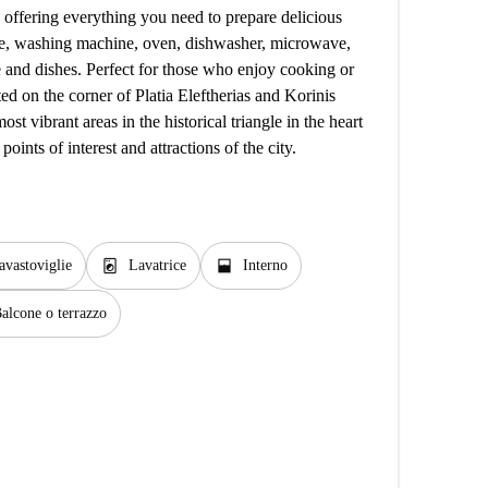
, offering everything you need to prepare delicious
idge, washing machine, oven, dishwasher, microwave,
re and dishes. Perfect for those who enjoy cooking or
ed on the corner of Platia Eleftherias and Korinis
 vibrant areas in the historical triangle in the heart
oints of interest and attractions of the city.
local_laundry_service
window_open
avastoviglie
Lavatrice
Interno
alcone o terrazzo