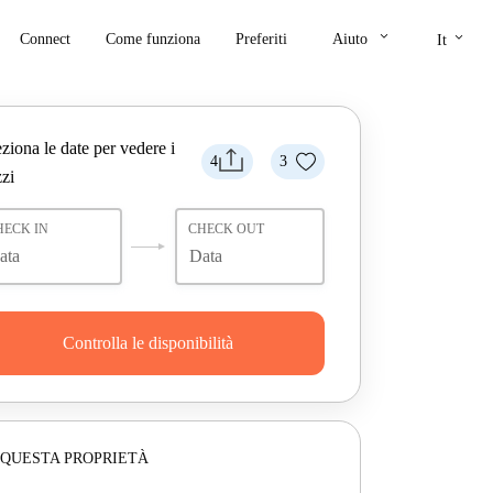
keyboard_arrow_down
keyboard_arrow_down
Connect
Come funziona
Preferiti
Aiuto
It
ziona le date per vedere i
4
3
zi
HECK IN
CHECK OUT
Controlla le disponibilità
 QUESTA PROPRIETÀ