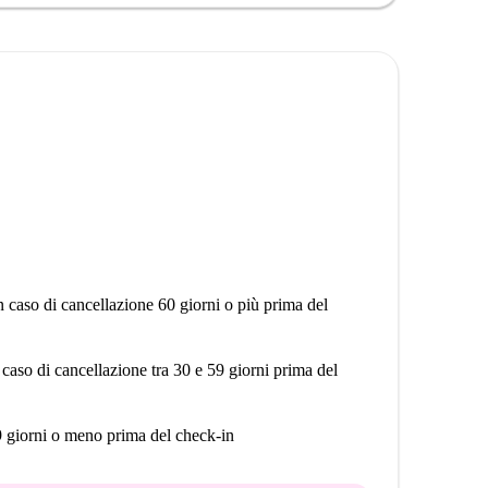
nicipale e la Chiesa di Agios Ioannis Tis Kolonas.
a zona e fate di questo grazioso appartamento la vostra
n caso di cancellazione 60 giorni o più prima del
 caso di cancellazione tra 30 e 59 giorni prima del
9 giorni o meno prima del check-in