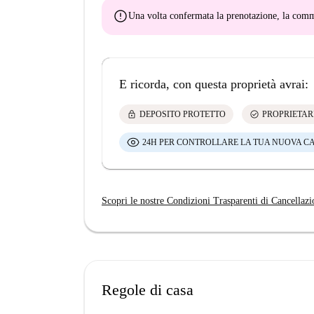
error
Una volta confermata la prenotazione, la co
E ricorda, con questa proprietà avrai:
lock
check_circle
DEPOSITO PROTETTO
PROPRIETAR
24H PER CONTROLLARE LA TUA NUOVA C
Scopri le nostre Condizioni Trasparenti di Cancellazi
Regole di casa