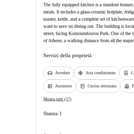
The fully equipped kitchen is a standout feature
meals. It includes a glass-ceramic hotplate, fr
toaster, kettle, and a complete set of kitchenwa
want to save on dining out. The building is locat
street, facing Komoundourou Park. One of the most
of Athens, a walking distance from all the major p
Servizi della proprietà
chair
ac_unit
dishwasher_gen
Arredato
Aria condizionata
L
elevator
kitchen
balcony
Ascensore
Cucina attrezzata
B
Mostra tutti (17)
Stanza 1