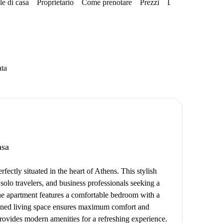
e di casa
Proprietario
Come prenotare
Prezzi
Disponibilità
ata
asa
ectly situated in the heart of Athens. This stylish
solo travelers, and business professionals seeking a
he apartment features a comfortable bedroom with a
igned living space ensures maximum comfort and
ovides modern amenities for a refreshing experience.