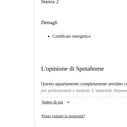
Stanza 2
Dettagli
Certificato energetico
L'opinione di Spotahome
Questo appartamento completamente arredato con
per professionisti e studenti. L'immobile dispone
attrezzata con elettrodomestici essenziali e lava
keyboard_arrow_down
Vedere di più
Sebbene Spotahome non abbia verificato personal
sottoposti a un accurato processo di validazione,
Posso visitare la proprietà?
Agios Pavlos offre la vicinanza a numerosi luoghi 