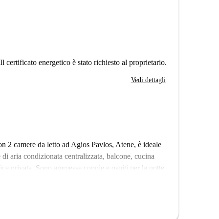
Il certificato energetico è stato richiesto al proprietario.
Vedi dettagli
 2 camere da letto ad Agios Pavlos, Atene, è ideale
 di aria condizionata centralizzata, balcone, cucina
trice privata. Sono ammesse coppie e ospiti per la notte.
mente questa proprietà, tutti i proprietari sono
 garantendo un affitto sicuro.
di interesse culturale e religioso. Tra questi, la