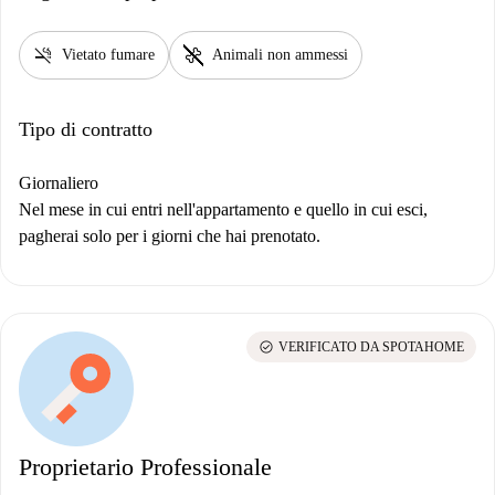
smoke_free
pet_supplies
Vietato fumare
Animali non ammessi
Tipo di contratto
Giornaliero
Nel mese in cui entri nell'appartamento e quello in cui esci,
pagherai solo per i giorni che hai prenotato.
check_circle
VERIFICATO DA SPOTAHOME
Proprietario Professionale