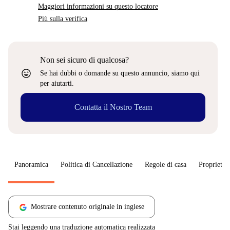
Maggiori informazioni su questo locatore
Più sulla verifica
Non sei sicuro di qualcosa?
sentiment_very_satisfied
Se hai dubbi o domande su questo annuncio, siamo qui
per aiutarti.
Contatta il Nostro Team
Panoramica
Politica di Cancellazione
Regole di casa
Proprietar
Mostrare contenuto originale in inglese
Stai leggendo una traduzione automatica realizzata