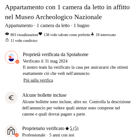
Appartamento con 1 camera da letto in affitto
nel Museo Archeologico Nazionale
Appartamento
1
camera da letto
1
bagno
visibility
favorite
person
863
visualizzazioni
138
volte salvato come preferito
18
interessato
ios_share
11
volte condiviso
Proprietà verificata da Spotahome
Verificato il
31 mag 2024
Il nostro team ha verificato la casa per assicurarsi che ottieni
esattamente ciò che vedi nell'annuncio.
Più sulla verifica
Alcune bollette incluse
euro
Alcune bollette sono incluse, altre no. Controlla la descrizione
dell'annuncio per vedere quali utenze sono comprese nel
canone e quali dovrai pagare a parte.
star
Proprietario verificato
5 (5)
Professionale
·
5 anni
con noi