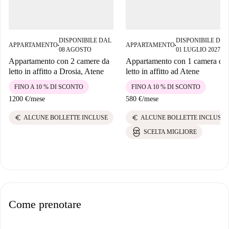
DISPONIBILE DAL
DISPONIBILE DAL
APPARTAMENTO
APPARTAMENTO
■
■
08 AGOSTO
01 LUGLIO 2027
Appartamento con 2 camere da
Appartamento con 1 camera da
letto in affitto a Drosia, Atene
letto in affitto ad Atene
FINO A 10 % DI SCONTO
FINO A 10 % DI SCONTO
1200 €
/
mese
580 €
/
mese
euro
euro
ALCUNE BOLLETTE INCLUSE
ALCUNE BOLLETTE INCLUSE
SCELTA MIGLIORE
Come prenotare