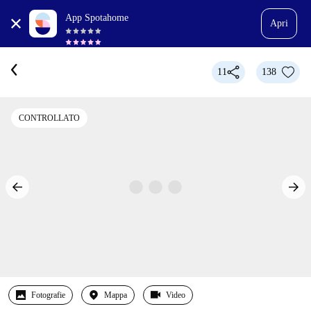
App Spotahome
Apri
11
138
CONTROLLATO
Fotografie
Mappa
Video