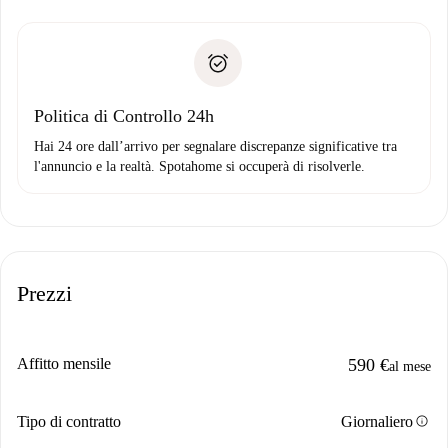
delle chiavi, ecc.
Documento d'identità o Passaporto
Spotahome trasferirà il primo pagamento al proprietario
Prova di solvibilità
solo se non segnali problemi.
Domiciliazione del pagamento
Politica di Controllo 24h
Hai 24 ore dall’arrivo per segnalare discrepanze significative tra
l'annuncio e la realtà. Spotahome si occuperà di risolverle.
Prezzi
Affitto mensile
590 €
al mese
info
Tipo di contratto
Giornaliero