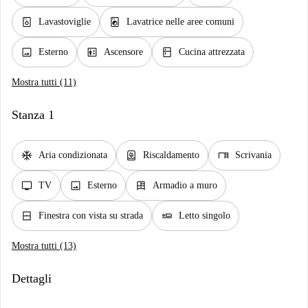
dishwasher_gen
local_laundry_service
Lavastoviglie
Lavatrice nelle aree comuni
image
elevator
kitchen
Esterno
Ascensore
Cucina attrezzata
Mostra tutti (11)
Stanza 1
ac_unit
water_heater
desk
Aria condizionata
Riscaldamento
Scrivania
tv
image
dresser
TV
Esterno
Armadio a muro
window_closed
airline_seat_flat
Finestra con vista su strada
Letto singolo
Mostra tutti (13)
Dettagli