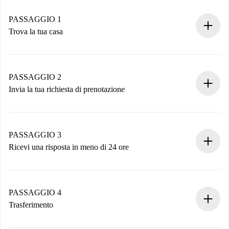
PASSAGGIO 1
Trova la tua casa
Processo di prenotazione 100% online.
Case e Proprietari verificati.
Hai tutte le informazioni necessarie in anticipo.
PASSAGGIO 2
Invia la tua richiesta di prenotazione
Invia dettagli base del tuo profilo e metodo di pagamento.
Ricorda che non ti addebiteremo nulla finché il proprietario
non accetta.
PASSAGGIO 3
Ricevi una risposta in meno di 24 ore
Il proprietario ha fino a 24 ore per confermare.
Se accettata, ti addebiteremo il pagamento e ti metteremo in
contatto con il proprietario.
PASSAGGIO 4
Se rifiutata: non ti addebiteremo nulla e ti proporremo
Trasferimento
alternative.
Concorda con il proprietario i dettagli del tuo arrivo, ritiro
Documenti richiesti se la proprietà è “
Spotahome plus
”.