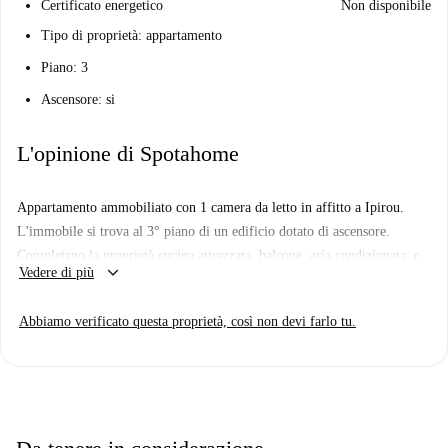
Certificato energetico
Non disponibile
Tipo di proprietà: appartamento
Piano: 3
Ascensore: si
L'opinione di Spotahome
Appartamento ammobiliato con 1 camera da letto in affitto a Ipirou.
L'immobile si trova al 3° piano di un edificio dotato di ascensore.
Completano la proprietà cucina attrezzata, balcone, aria condizionata, e
keyboard_arrow_down
Vedere di più
lavatrice.
Abbiamo verificato questa proprietà, così non devi farlo tu.