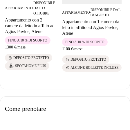
DISPONIBILE
APPARTAMENTO
DAL 13
■
DISPONIBILE DAL
APPARTAMENTO
OTTOBRE
■
08 AGOSTO
Appartamento con 2
Appartamento con 1 camera da
camere da letto in affitto ad
letto in affitto ad Agios Pavlos,
Agios Pavlos, Atene.
Atene
FINO A 10 % DI SCONTO
FINO A 10 % DI SCONTO
1300 €
/
mese
1100 €
/
mese
lock
DEPOSITO PROTETTO
lock
DEPOSITO PROTETTO
SPOTAHOME PLUS
euro
ALCUNE BOLLETTE INCLUSE
Come prenotare