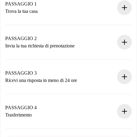
PASSAGGIO 1
Trova la tua casa
Processo di prenotazione 100% online.
Case e Proprietari verificati.
Hai tutte le informazioni necessarie in anticipo.
PASSAGGIO 2
Invia la tua richiesta di prenotazione
Invia dettagli base del tuo profilo e metodo di pagamento.
Ricorda che non ti addebiteremo nulla finché il proprietario
non accetta.
PASSAGGIO 3
Ricevi una risposta in meno di 24 ore
Il proprietario ha fino a 24 ore per confermare.
Se accettata, ti addebiteremo il pagamento e ti metteremo in
contatto con il proprietario.
PASSAGGIO 4
Se rifiutata: non ti addebiteremo nulla e ti proporremo
Trasferimento
alternative.
Concorda con il proprietario i dettagli del tuo arrivo, ritiro
Documenti richiesti se la proprietà è “
Spotahome plus
”.
delle chiavi, ecc.
Documento d'identità o Passaporto