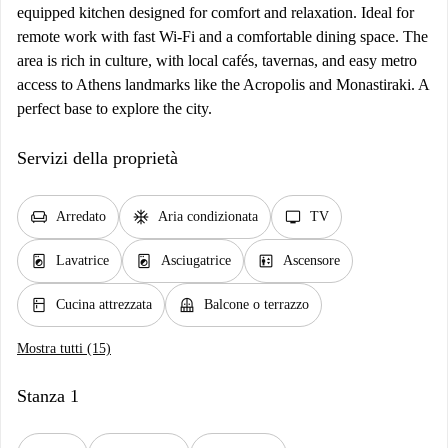
equipped kitchen designed for comfort and relaxation. Ideal for
remote work with fast Wi-Fi and a comfortable dining space. The
area is rich in culture, with local cafés, tavernas, and easy metro
access to Athens landmarks like the Acropolis and Monastiraki. A
perfect base to explore the city.
Servizi della proprietà
chair
ac_unit
tv
Arredato
Aria condizionata
TV
local_laundry_service
local_laundry_service
elevator
Lavatrice
Asciugatrice
Ascensore
kitchen
balcony
Cucina attrezzata
Balcone o terrazzo
Mostra tutti (15)
Stanza 1