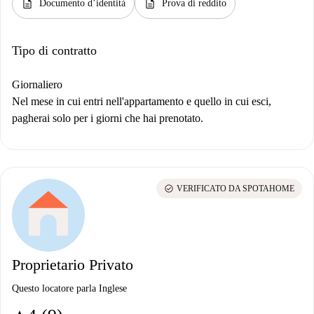
description
description
Documento d’identità
Prova di reddito
Tipo di contratto
Giornaliero
Nel mese in cui entri nell'appartamento e quello in cui esci,
pagherai solo per i giorni che hai prenotato.
check_circle
VERIFICATO DA SPOTAHOME
Proprietario Privato
Questo locatore parla Inglese