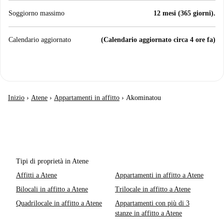
Soggiorno massimo
12 mesi (365 giorni).
Calendario aggiornato
(Calendario aggiornato circa 4 ore fa)
Inizio
›
Atene
›
Appartamenti in affitto
›
Akominatou
Tipi di proprietà in Atene
Affitti a Atene
Appartamenti in affitto a Atene
Bilocali in affitto a Atene
Trilocale in affitto a Atene
Quadrilocale in affitto a Atene
Appartamenti con più di 3
stanze in affitto a Atene