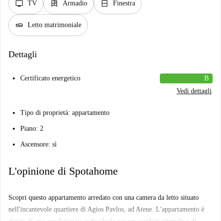
tv
dresser
window_closed
TV
Armadio
Finestra
airline_seat_flat
Letto matrimoniale
Dettagli
Certificato energetico
B
Vedi dettagli
Tipo di proprietà: appartamento
Piano: 2
Ascensore: sì
L'opinione di Spotahome
Scopri questo appartamento arredato con una camera da letto situato
nell'incantevole quartiere di Agios Pavlos, ad Atene. L'appartamento è