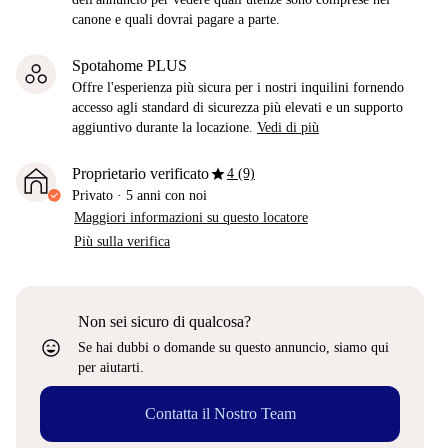
canone e quali dovrai pagare a parte.
Spotahome PLUS
Offre l'esperienza più sicura per i nostri inquilini fornendo
accesso agli standard di sicurezza più elevati e un supporto
aggiuntivo durante la locazione.
Vedi di più
star
Proprietario verificato
4 (9)
Privato
·
5 anni
con noi
Maggiori informazioni su questo locatore
Più sulla verifica
Non sei sicuro di qualcosa?
sentiment_very_satisfied
Se hai dubbi o domande su questo annuncio, siamo qui
per aiutarti.
Contatta il Nostro Team