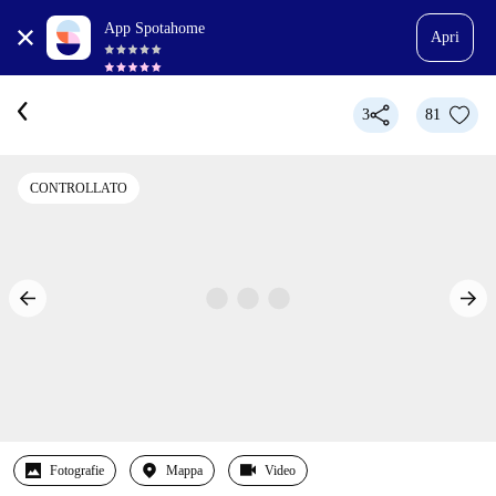
App Spotahome
Apri
3
81
CONTROLLATO
Fotografie
Mappa
Video