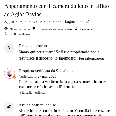
Appartamento con 1 camera da letto in affitto
ad Agios Pavlos
Appartamento
1
camera da letto
1
bagno
55
m2
visibility
favorite
person
291
visualizzazioni
81
volte salvato come preferito
8
interessato
ios_share
3
volte condiviso
Deposito protetto
lock
Siamo qui per aiutarti! Se il tuo proprietario non ti
restituisce il deposito, lo faremo noi.
Più informazioni
Proprietà verificata da Spotahome
Verificato il
27 mar 2025
Il nostro team ha verificato la casa per assicurarsi che ottieni
esattamente ciò che vedi nell'annuncio.
Più sulla verifica
Alcune bollette incluse
euro
Alcune bollette sono incluse, altre no. Controlla la descrizione
dell'annuncio per vedere quali utenze sono comprese nel