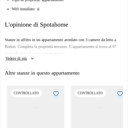
Wifi installato: sì
L'opinione di Spotahome
Stanze in affitto in un appartamento arredato con 3 camere da letto a
Rodon. Completa la proprietà terrazzo. L'appartamento si trova al 6°
piano di una palazzina con ascensore.
keyboard_arrow_down
Vedere di più
Altre stanze in questo appartamento
CONTROLLATO
CONTROLLATO