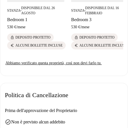
DISPONIBILE DAL 26
DISPONIBILE DAL 16
STANZA
STANZA
■
■
AGOSTO
FEBBRAIO
Bedroom 1
Bedroom 3
530 €
/
mese
530 €
/
mese
lock
lock
DEPOSITO PROTETTO
DEPOSITO PROTETTO
euro
euro
ALCUNE BOLLETTE INCLUSE
ALCUNE BOLLETTE INCLUSE
Abbiamo verificato questa proprietà, così non devi farlo tu.
Politica di Cancellazione
Prima dell'approvazione del Proprietario
check_circle
Non è previsto alcun addebito