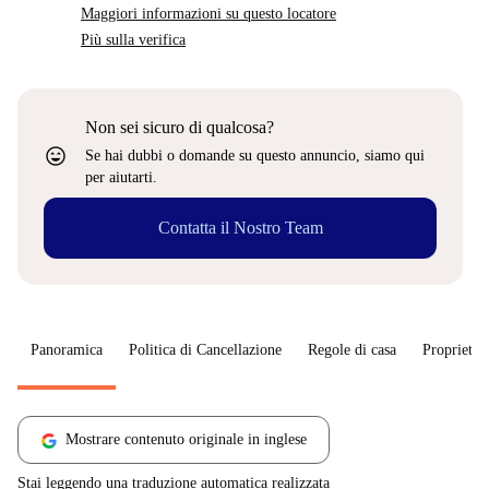
Maggiori informazioni su questo locatore
Più sulla verifica
Non sei sicuro di qualcosa?
sentiment_very_satisfied
Se hai dubbi o domande su questo annuncio, siamo qui
per aiutarti.
Contatta il Nostro Team
Panoramica
Politica di Cancellazione
Regole di casa
Proprietar
Mostrare contenuto originale in inglese
Stai leggendo una traduzione automatica realizzata