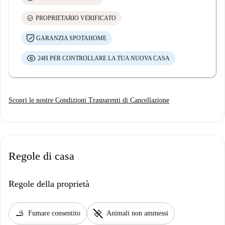
check_circle
PROPRIETARIO VERIFICATO
GARANZIA SPOTAHOME
24H PER CONTROLLARE LA TUA NUOVA CASA
Scopri le nostre Condizioni Trasparenti di Cancellazione
Regole di casa
Regole della proprietà
smoking_rooms
pet_supplies
Fumare consentito
Animali non ammessi