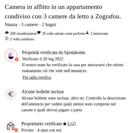
Camera in affitto in un appartamento
condiviso con 3 camere da letto a Zografou.
Stanza
3
camere
2
bagni
visibility
favorite
person
268
visualizzazioni
26
volte salvato come preferito
2
interessato
ios_share
2
volte condiviso
Proprietà verificata da Spotahome
Verificato il
20 lug 2022
Il nostro team ha verificato la casa per assicurarsi che ottieni
esattamente ciò che vedi nell'annuncio.
Più sulla verifica
Alcune bollette incluse
euro
Alcune bollette sono incluse, altre no. Controlla la descrizione
dell'annuncio per vedere quali utenze sono comprese nel
canone e quali dovrai pagare a parte.
star
Proprietario verificato
5 (2)
Privato
·
4 anni
con noi