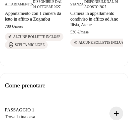
DISPONIBILE DAL
DISPONIBILE DAL 26
APPARTAMENTO
STANZA
■
■
01 OTTOBRE 2027
AGOSTO 2027
Appartamento con 1 camera da
Camera in appartamento
letto in affitto a Zografou
condiviso in affitto ad Ano
Ilisia, Atene
700 €
/
mese
530 €
/
mese
euro
ALCUNE BOLLETTE INCLUSE
euro
ALCUNE BOLLETTE INCLUSE
SCELTA MIGLIORE
Come prenotare
PASSAGGIO 1
Trova la tua casa