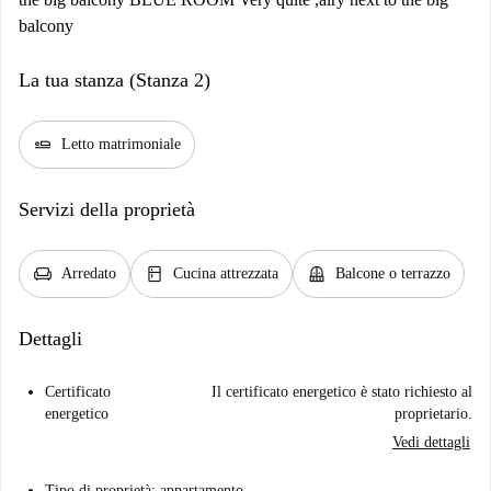
balcony
La tua stanza (Stanza 2)
airline_seat_flat
Letto matrimoniale
Servizi della proprietà
chair
kitchen
balcony
Arredato
Cucina attrezzata
Balcone o terrazzo
Dettagli
Certificato
Il certificato energetico è stato richiesto al
energetico
proprietario.
Vedi dettagli
Tipo di proprietà: appartamento