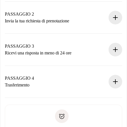
Processo di prenotazione 100% online.
Case e Proprietari verificati.
Hai tutte le informazioni necessarie in anticipo.
PASSAGGIO 2
Invia la tua richiesta di prenotazione
Invia dettagli base del tuo profilo e metodo di pagamento.
Ricorda che non ti addebiteremo nulla finché il proprietario
non accetta.
PASSAGGIO 3
Ricevi una risposta in meno di 24 ore
Il proprietario ha fino a 24 ore per confermare.
Se accettata, ti addebiteremo il pagamento e ti metteremo in
contatto con il proprietario.
PASSAGGIO 4
Se rifiutata: non ti addebiteremo nulla e ti proporremo
Trasferimento
alternative.
Concorda con il proprietario i dettagli del tuo arrivo, ritiro
Documenti richiesti se la proprietà è “
Spotahome plus
”.
delle chiavi, ecc.
Documento d'identità o Passaporto
Spotahome trasferirà il primo pagamento al proprietario
Prova di solvibilità
solo se non segnali problemi.
Domiciliazione del pagamento