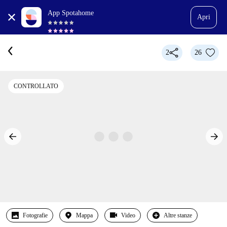
App Spotahome
Apri
2
26
CONTROLLATO
Fotografie
Mappa
Video
Altre stanze