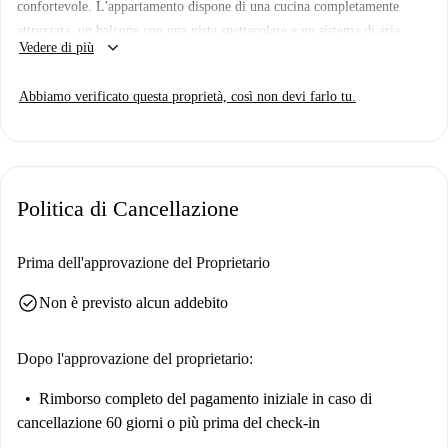
confortevole. L'appartamento dispone di una cucina completamente
attrezzata, un balcone con una vista spettacolare e un sistema di aria
keyboard_arrow_down
Vedere di più
condizionata che garantisce comfort tutto l'anno. Con tutte le spese
necessarie di elettricità, acqua, gas e Wi-Fi incluse, questa casa
Abbiamo verificato questa proprietà, così non devi farlo tu.
semplifica la tua vita quotidiana. Spotahome ha verificato personalmente
questo immobile, garantendoti affidabilità e fiducia.
Mouseio è un vivace quartiere di Atene. Nelle vicinanze, Via Temistocle
e Piazza Omonia, punti di riferimento iconici, offrono una ricca
Politica di Cancellazione
esperienza culturale e storica. Per cenare, Mikaku Sushi & Noodles e
altri ristoranti sono raggiungibili a piedi, offrendo una vasta scelta
culinaria. Goditi un'esperienza irrinunciabile ad Atene da qui.
Prima dell'approvazione del Proprietario
check_circle
Non è previsto alcun addebito
Dopo l'approvazione del proprietario:
Rimborso completo del pagamento iniziale
in caso di
cancellazione 60 giorni o più prima del check-in