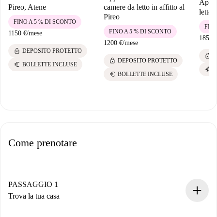
Appar
Pireo, Atene
camere da letto in affitto al
letto 
Pireo
FINO A 5 % DI SCONTO
FINO
FINO A 5 % DI SCONTO
1150 €
/
mese
1850 
1200 €
/
mese
lock
DEPOSITO PROTETTO
lock
D
lock
DEPOSITO PROTETTO
euro
BOLLETTE INCLUSE
electric_bolt
P
euro
BOLLETTE INCLUSE
Come prenotare
PASSAGGIO 1
Trova la tua casa
Processo di prenotazione 100% online.