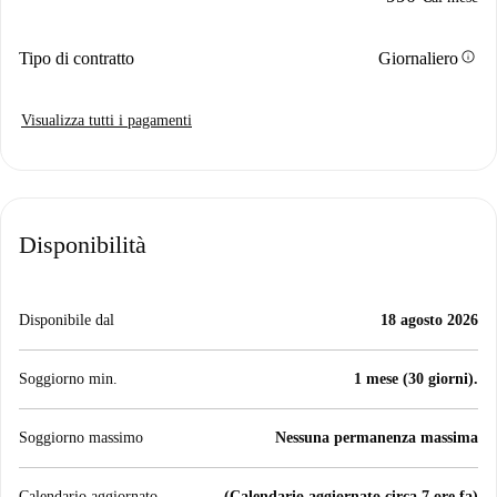
info
Tipo di contratto
Giornaliero
Visualizza tutti i pagamenti
Disponibilità
Disponibile dal
18 agosto 2026
Soggiorno min.
1 mese (30 giorni).
Soggiorno massimo
Nessuna permanenza massima
Calendario aggiornato
(Calendario aggiornato circa 7 ore fa)