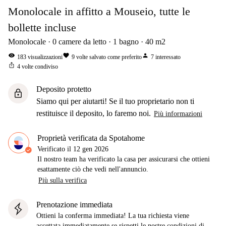
Monolocale in affitto a Mouseio, tutte le
bollette incluse
Monolocale
0
camere da letto
1
bagno
40
m2
visibility
favorite
person
183
visualizzazioni
9
volte salvato come preferito
7
interessato
ios_share
4
volte condiviso
Deposito protetto
lock
Siamo qui per aiutarti! Se il tuo proprietario non ti
restituisce il deposito, lo faremo noi.
Più informazioni
Proprietà verificata da Spotahome
Verificato il
12 gen 2026
Il nostro team ha verificato la casa per assicurarsi che ottieni
esattamente ciò che vedi nell'annuncio.
Più sulla verifica
Prenotazione immediata
Ottieni la conferma immediata! La tua richiesta viene
accettata immediatamente se rispetti le nostre
condizioni di