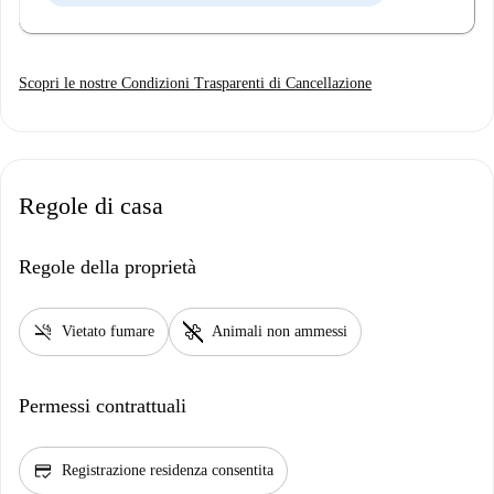
Scopri le nostre Condizioni Trasparenti di Cancellazione
Regole di casa
Regole della proprietà
smoke_free
pet_supplies
Vietato fumare
Animali non ammessi
Permessi contrattuali
credit_score
Registrazione residenza consentita