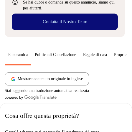
sentiment_very_satisfied
Se hai dubbi o domande su questo annuncio, siamo qui
per aiutarti.
Contatta il Nostro Team
Panoramica
Politica di Cancellazione
Regole di casa
Proprietar
Mostrare contenuto originale in inglese
Stai leggendo una traduzione automatica realizzata
Cosa offre questa proprietà?