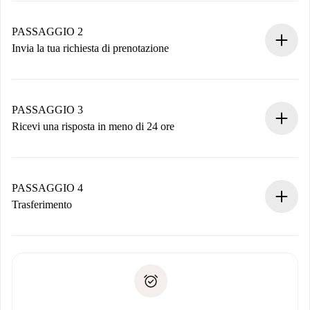
Case e Proprietari verificati.
Hai tutte le informazioni necessarie in anticipo.
PASSAGGIO 2
Invia la tua richiesta di prenotazione
Invia dettagli base del tuo profilo e metodo di pagamento.
Ricorda che non ti addebiteremo nulla finché il proprietario
non accetta.
PASSAGGIO 3
Ricevi una risposta in meno di 24 ore
Il proprietario ha fino a 24 ore per confermare.
Se accettata, ti addebiteremo il pagamento e ti metteremo in
contatto con il proprietario.
PASSAGGIO 4
Se rifiutata: non ti addebiteremo nulla e ti proporremo
Trasferimento
alternative.
Concorda con il proprietario i dettagli del tuo arrivo, ritiro
Documenti richiesti se la proprietà è “
Spotahome plus
”.
delle chiavi, ecc.
Documento d'identità o Passaporto
Spotahome trasferirà il primo pagamento al proprietario
Prova di solvibilità
solo se non segnali problemi.
Domiciliazione del pagamento