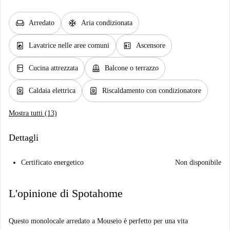
chair
ac_unit
Arredato
Aria condizionata
local_laundry_service
elevator
Lavatrice nelle aree comuni
Ascensore
kitchen
balcony
Cucina attrezzata
Balcone o terrazzo
water_heater
water_heater
Caldaia elettrica
Riscaldamento con condizionatore
Mostra tutti (13)
Dettagli
Certificato energetico
Non disponibile
L'opinione di Spotahome
Questo monolocale arredato a Mouseio è perfetto per una vita