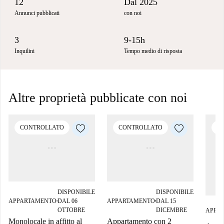
12
Dal 2025
Annunci pubblicati
con noi
3
9-15h
Inquilini
Tempo medio di risposta
Altre proprietà pubblicate con noi
CONTROLLATO
CONTROLLATO
C
DISPONIBILE
DISPONIBILE
APPARTAMENTO
DAL 06
APPARTAMENTO
DAL 15
■
■
OTTOBRE
DICEMBRE
APPA
Monolocale in affitto al
Appartamento con 2