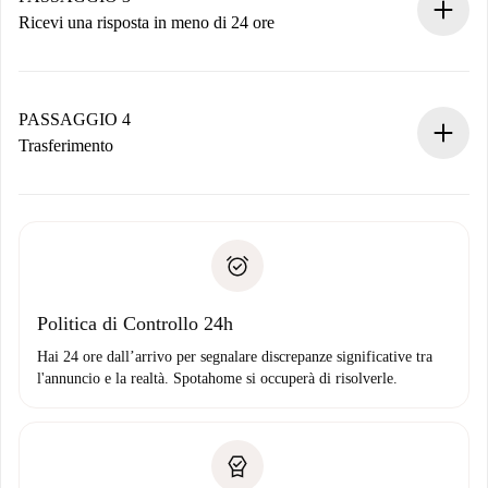
Ricevi una risposta in meno di 24 ore
Il proprietario ha fino a 24 ore per confermare.
Se accettata, ti addebiteremo il pagamento e ti metteremo in
contatto con il proprietario.
PASSAGGIO 4
Se rifiutata: non ti addebiteremo nulla e ti proporremo
Trasferimento
alternative.
Concorda con il proprietario i dettagli del tuo arrivo, ritiro
Documenti richiesti se la proprietà è “
Spotahome plus
”.
delle chiavi, ecc.
Documento d'identità o Passaporto
Spotahome trasferirà il primo pagamento al proprietario
Prova di solvibilità
solo se non segnali problemi.
Domiciliazione del pagamento
Politica di Controllo 24h
Hai 24 ore dall’arrivo per segnalare discrepanze significative tra
l'annuncio e la realtà. Spotahome si occuperà di risolverle.