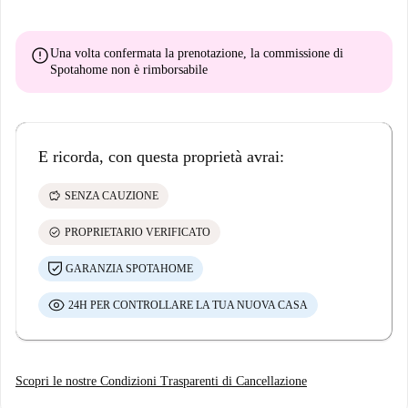
error
Una volta confermata la prenotazione, la commissione di
Spotahome
non è rimborsabile
E ricorda, con questa proprietà avrai:
savings
SENZA CAUZIONE
check_circle
PROPRIETARIO VERIFICATO
GARANZIA SPOTAHOME
24H PER CONTROLLARE LA TUA NUOVA CASA
Scopri le nostre Condizioni Trasparenti di Cancellazione