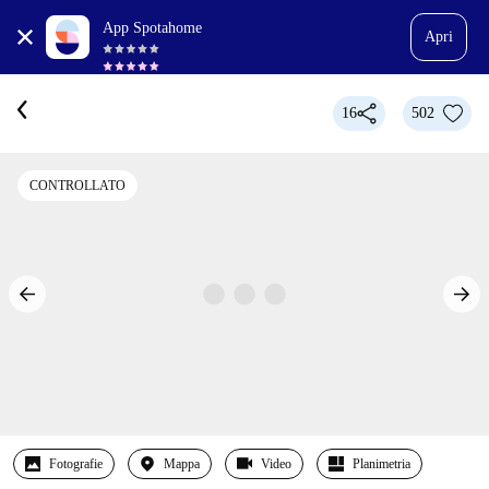
App Spotahome
Apri
16
502
CONTROLLATO
Fotografie
Mappa
Video
Planimetria