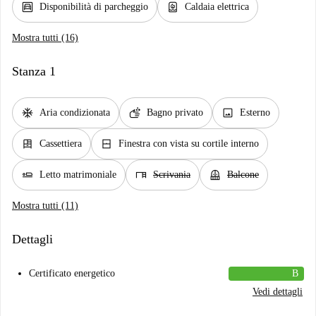
garage
water_heater
Disponibilità di parcheggio
Caldaia elettrica
Mostra tutti (16)
Stanza 1
ac_unit
soap
image
Aria condizionata
Bagno privato
Esterno
dresser
window_closed
Cassettiera
Finestra con vista su cortile interno
airline_seat_flat
desk
balcony
Letto matrimoniale
Scrivania
Balcone
Mostra tutti (11)
Dettagli
Certificato energetico
B
Vedi dettagli