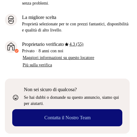
senza problemi.
La migliore scelta
Proprietà selezionate per te con prezzi fantastici, disponibilità
e qualità di alto livello.
star
Proprietario verificato
4.3 (55)
Privato
·
8 anni
con noi
Maggiori informazioni su questo locatore
Più sulla verifica
Non sei sicuro di qualcosa?
sentiment_very_satisfied
Se hai dubbi o domande su questo annuncio, siamo qui
per aiutarti.
Contatta il Nostro Team