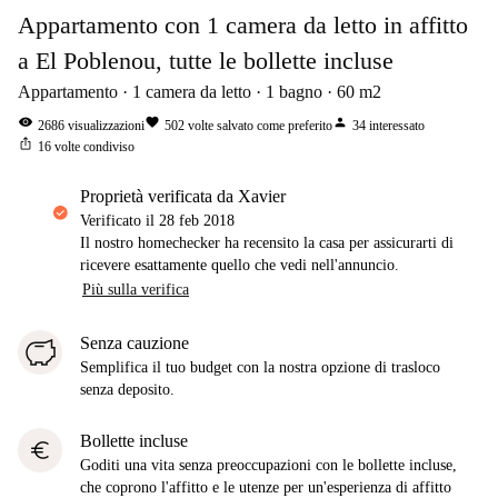
Appartamento con 1 camera da letto in affitto
a El Poblenou, tutte le bollette incluse
Appartamento
1
camera da letto
1
bagno
60
m2
visibility
favorite
person
2686
visualizzazioni
502
volte salvato come preferito
34
interessato
ios_share
16
volte condiviso
proprietà verificata da Xavier
Verificato il
28 feb 2018
Il nostro homechecker ha recensito la casa per assicurarti di
ricevere esattamente quello che vedi nell'annuncio.
Più sulla verifica
Senza cauzione
Semplifica il tuo budget con la nostra opzione di trasloco
senza deposito.
Bollette incluse
euro
Goditi una vita senza preoccupazioni con le bollette incluse,
che coprono l'affitto e le utenze per un'esperienza di affitto