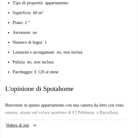
Tipo di proprietà: appartamento
Superficie: 60 m²
Piano: 2 °
Ascensore: no
Numero di bagni: 1
Lenzuola e asciugamani: no, non inclusi
Pulizia: no, non inclusa
Parcheggio: € 120 al mese
L'opinione di Spotahome
Benvenuti in questo appartamento con una camera da letto con vista
esterna, situato nel vivace quartiere di El Poblenou, a Barcellona.
Completamente arredato, con aria condizionata individuale, lavatrice
keyboard_arrow_down
Vedere di più
privata e cucina completamente attrezzata con forno, questo
appartamento è perfetto per famiglie, professionisti, coppie, studenti e