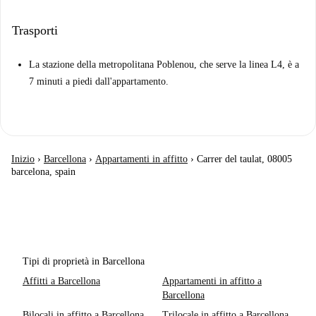
Trasporti
La stazione della metropolitana Poblenou, che serve la linea L4, è a
7 minuti a piedi dall'appartamento.
Inizio
›
Barcellona
›
Appartamenti in affitto
›
Carrer del taulat, 08005
barcelona, spain
Tipi di proprietà in Barcellona
Affitti a Barcellona
Appartamenti in affitto a
Barcellona
Bilocali in affitto a Barcellona
Trilocale in affitto a Barcellona