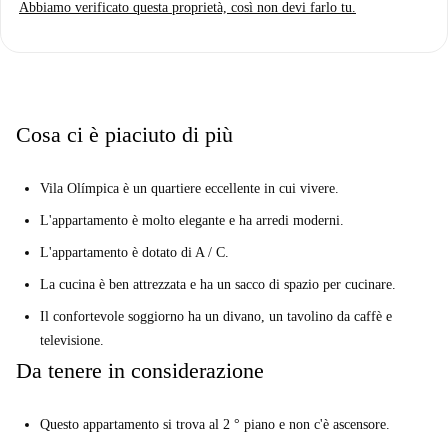
Abbiamo verificato questa proprietà, così non devi farlo tu.
studenti Erasmus. L'affitto mensile include tutte le utenze (elettricità,
acqua, Wi-Fi, riscaldamento e tassa comunale), garantendo un soggiorno
senza pensieri. Verificato da Spotahome, puoi prenotare in tutta
sicurezza.
El Poblenou offre un ambiente di vita unico, con la vicinanza a luoghi di
Cosa ci è piaciuto di più
interesse come La Licorera, La Xemeneia De Poble Nou, El Poblenou e
il Monumento A Mahatama Gandi, tutti raggiungibili a piedi. Immergiti
Vila Olímpica è un quartiere eccellente in cui vivere.
nella vivace cultura e storia di Barcellona, godendoti tutto ciò che questo
fantastico appartamento ha da offrire.
L'appartamento è molto elegante e ha arredi moderni.
L'appartamento è dotato di A / C.
La cucina è ben attrezzata e ha un sacco di spazio per cucinare.
Il confortevole soggiorno ha un divano, un tavolino da caffè e
televisione.
Da tenere in considerazione
Questo appartamento si trova al 2 ° piano e non c'è ascensore.