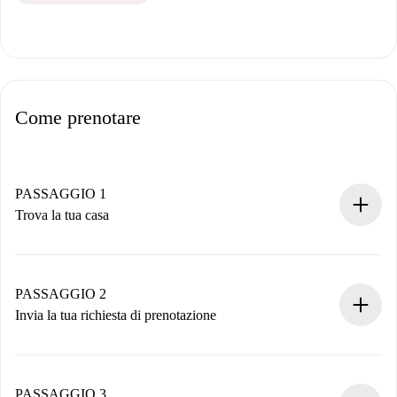
Come prenotare
PASSAGGIO 1
Trova la tua casa
Processo di prenotazione 100% online.
Case e Proprietari verificati.
Hai tutte le informazioni necessarie in anticipo.
PASSAGGIO 2
Invia la tua richiesta di prenotazione
Invia dettagli base del tuo profilo e metodo di pagamento.
Ricorda che non ti addebiteremo nulla finché il proprietario
non accetta.
PASSAGGIO 3