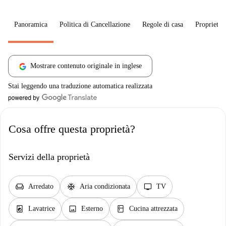
Panoramica
Politica di Cancellazione
Regole di casa
Proprietar
Mostrare contenuto originale in inglese
Stai leggendo una traduzione automatica realizzata
Cosa offre questa proprietà?
Servizi della proprietà
chair
ac_unit
tv
Arredato
Aria condizionata
TV
local_laundry_service
image
kitchen
Lavatrice
Esterno
Cucina attrezzata