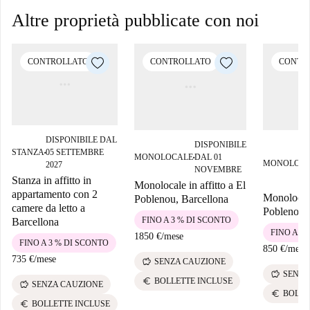
Altre proprietà pubblicate con noi
CONTROLLATO
CONTROLLATO
CONTR
DISPONIBILE DAL
DISPONIBILE
STANZA
05 SETTEMBRE
■
MONOLOCALE
DAL 01
■
MONOLOCA
2027
NOVEMBRE
Stanza in affitto in
Monolocale in affitto a El
appartamento con 2
Monolocale
Poblenou, Barcellona
camere da letto a
Poblenou, 
FINO A 3 % DI SCONTO
Barcellona
FINO A 3
1850 €
/
mese
FINO A 3 % DI SCONTO
850 €
/
mese
735 €
/
mese
savings
SENZA CAUZIONE
savings
SENZA
euro
BOLLETTE INCLUSE
savings
SENZA CAUZIONE
euro
BOLLE
euro
BOLLETTE INCLUSE