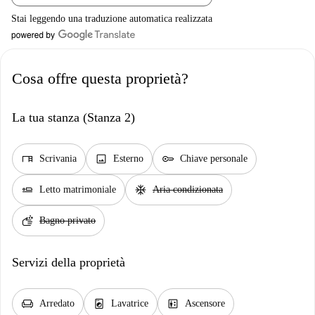
Stai leggendo una traduzione automatica realizzata
Cosa offre questa proprietà?
La tua stanza (Stanza 2)
desk
image
key
Scrivania
Esterno
Chiave personale
airline_seat_flat
ac_unit
Letto matrimoniale
Aria condizionata
soap
Bagno privato
Servizi della proprietà
chair
local_laundry_service
elevator
Arredato
Lavatrice
Ascensore