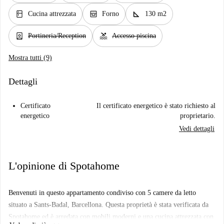
kitchen
oven_gen
square_foot
Cucina attrezzata
Forno
130 m2
person_book
pool
Portineria/Reception
Accesso piscina
Mostra tutti (9)
Dettagli
Certificato
Il certificato energetico è stato richiesto al
energetico
proprietario.
Vedi dettagli
L'opinione di Spotahome
Benvenuti in questo appartamento condiviso con 5 camere da letto
situato a Sants-Badal, Barcellona. Questa proprietà è stata verificata da
Spotahome ed è arredata con mobili moderni e una cucina attrezzata con