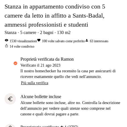
Stanza in appartamento condiviso con 5
camere da letto in affitto a Sants-Badal,
ammessi professionisti e studenti
Stanza
5
camere
2
bagni
130
m2
visibility
favorite
person
1530
visualizzazioni
100
volte salvato come preferito
63
interessato
ios_share
14
volte condiviso
proprietà verificata da Ramon
Verificato il
21 ago 2023
Il nostro homechecker ha recensito la casa per assicurarti di
ricevere esattamente quello che vedi nell'annuncio.
Più sulla verifica
Alcune bollette incluse
euro
Alcune bollette sono incluse, altre no. Controlla la descrizione
dell'annuncio per vedere quali utenze sono comprese nel
canone e quali dovrai pagare a parte.