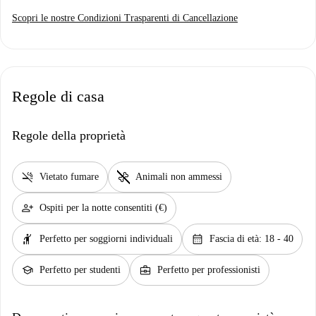
Scopri le nostre Condizioni Trasparenti di Cancellazione
Regole di casa
Regole della proprietà
smoke_free
pet_supplies
Vietato fumare
Animali non ammessi
person_add
Ospiti per la notte consentiti (€)
hail
calendar_month
Perfetto per soggiorni individuali
Fascia di età: 18 - 40
school
business_center
Perfetto per studenti
Perfetto per professionisti