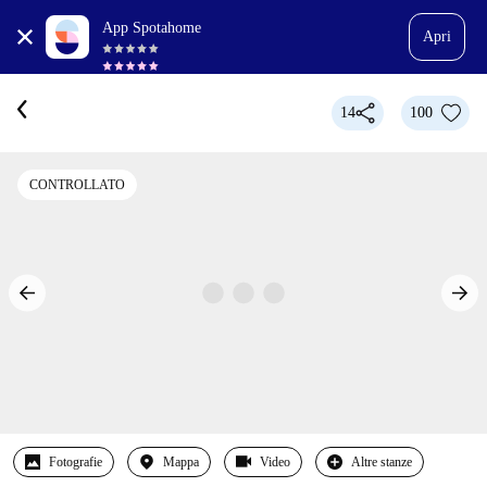
App Spotahome
Apri
14
100
CONTROLLATO
Fotografie
Mappa
Video
Altre stanze