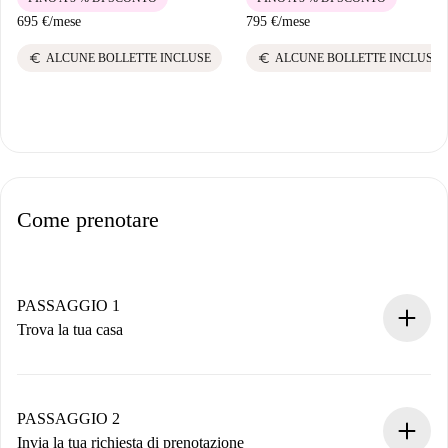
695 €
/
mese
795 €
/
mese
euro
euro
ALCUNE BOLLETTE INCLUSE
ALCUNE BOLLETTE INCLUSE
Come prenotare
PASSAGGIO 1
Trova la tua casa
Processo di prenotazione 100% online.
Case e Proprietari verificati.
Hai tutte le informazioni necessarie in anticipo.
PASSAGGIO 2
Invia la tua richiesta di prenotazione