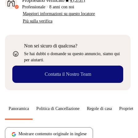
star
Proprietario verificato
4 (3797)
Professionale
·
8 anni
con noi
Maggiori informazioni su questo locatore
Più sulla verifica
Non sei sicuro di qualcosa?
sentiment_very_satisfied
Se hai dubbi o domande su questo annuncio, siamo qui
per aiutarti.
Contatta il Nostro Team
Panoramica
Politica di Cancellazione
Regole di casa
Proprietar
Mostrare contenuto originale in inglese