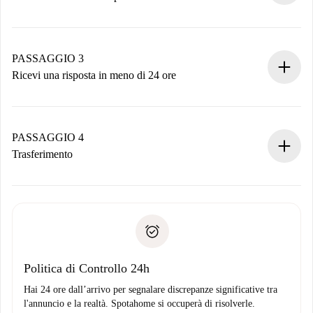
Invia dettagli base del tuo profilo e metodo di pagamento.
Ricorda che non ti addebiteremo nulla finché il proprietario
non accetta.
PASSAGGIO 3
Ricevi una risposta in meno di 24 ore
Il proprietario ha fino a 24 ore per confermare.
Se accettata, ti addebiteremo il pagamento e ti metteremo in
contatto con il proprietario.
PASSAGGIO 4
Se rifiutata: non ti addebiteremo nulla e ti proporremo
Trasferimento
alternative.
Concorda con il proprietario i dettagli del tuo arrivo, ritiro
Documenti richiesti se la proprietà è “
Spotahome plus
”.
delle chiavi, ecc.
Documento d'identità o Passaporto
Spotahome trasferirà il primo pagamento al proprietario
Prova di solvibilità
solo se non segnali problemi.
Domiciliazione del pagamento
Politica di Controllo 24h
Hai 24 ore dall’arrivo per segnalare discrepanze significative tra
l'annuncio e la realtà. Spotahome si occuperà di risolverle.