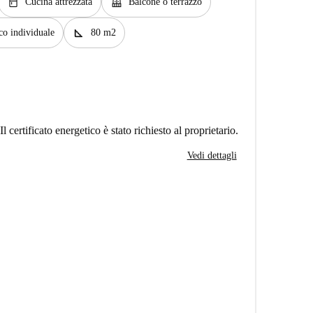
kitchen
balcony
Cucina attrezzata
Balcone o terrazzo
square_foot
co individuale
80 m2
Il certificato energetico è stato richiesto al proprietario.
Vedi dettagli