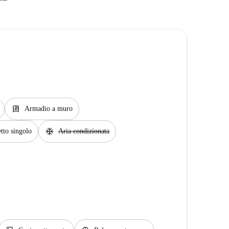
dresser
Armadio a muro
ac_unit
tto singolo
Aria condizionata