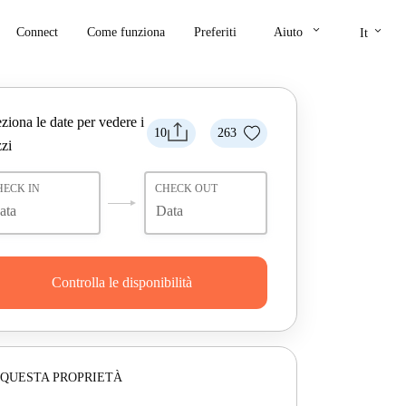
keyboard_arrow_down
keyboard_arrow_down
Connect
Come funziona
Preferiti
Aiuto
It
ziona le date per vedere i
10
263
zi
HECK IN
CHECK OUT
Controlla le disponibilità
 QUESTA PROPRIETÀ