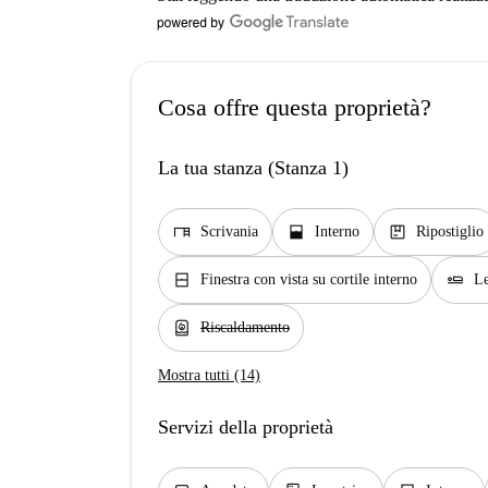
Cosa offre questa proprietà?
La tua stanza (Stanza 1)
desk
window_open
package
Scrivania
Interno
Ripostiglio
window_closed
airline_seat_flat
Finestra con vista su cortile interno
Le
water_heater
Riscaldamento
Mostra tutti (14)
Servizi della proprietà