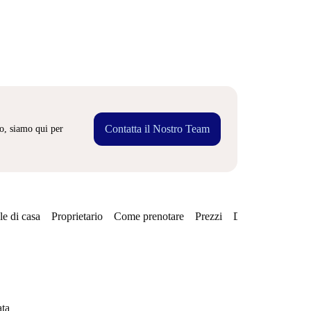
Contatta il Nostro Team
o, siamo qui per
e di casa
Proprietario
Come prenotare
Prezzi
Disponibilità
Qu
ata