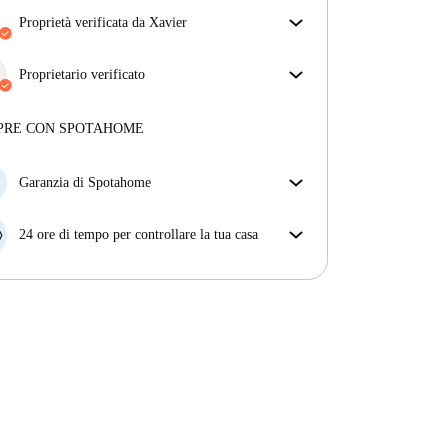
proprietà verificata da Xavier
Il nostro homechecker ha recensito la casa per
assicurarti di ricevere esattamente quello che vedi
Proprietario verificato
nell'annuncio.
Professionale
·
11 anni
con noi
Più sulla verifica
Maggiori informazioni su questo locatore
PRE CON SPOTAHOME
Più sulla verifica
Garanzia di Spotahome
Se il proprietario di casa cancella la tua prenotazione
con breve preavviso, noi A) ti pagheremo un hotel e
24 ore di tempo per controllare la tua casa
ti aiuteremo a trovare un'altra nuova sistemazione, o
Se l'appartamento non è come te lo aspettavi
B) ti rimborseremo totalmente
dall'annuncio, faccelo sapere entro le prime 24 ore
dall'entrata e ci impegneremo per trovare una
soluzione.