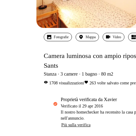
Fotografie
Mappa
Video
Camera luminosa con ampio ripost
Sants
Stanza
3
camere
1
bagno
80
m2
visibility
favorite
1708
visualizzazioni
263
volte salvato come pre
proprietà verificata da Xavier
Verificato il
29 apr 2016
Il nostro homechecker ha recensito la casa p
nell'annuncio.
Più sulla verifica