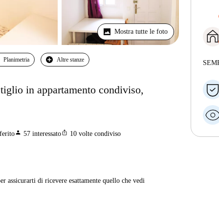
Mostra tutte le foto
Planimetria
Altre stanze
SEM
iglio in appartamento condiviso,
person
ios_share
ferito
57
interessato
10
volte condiviso
er assicurarti di ricevere esattamente quello che vedi