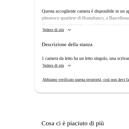
Questa accogliente camera è disponibile in un a
pittoresco quartiere di Hostafrancs, a Barcello
di una cucina attrezzata, una lavatrice privata e 
keyboard_arrow_down
Vedere di più
per professionisti e studenti, soddisfacendo di
comfort. Non è consentito fumare e portare anima
Descrizione della stanza
Tutti gli annunci di Spotahome, incluso questo, v
prima di essere pubblicati.
1 camera da letto ha un letto singolo, una scriva
L'appartamento è situato in posizione strategica
keyboard_arrow_down
Vedere di più
e i suoi servizi. Diversi punti di riferimento 
Cristina e Torre Allianz sono raggiungibili a pie
Abbiamo verificato questa proprietà, così non devi fa
vasta gamma di attrazioni culturali, garantendo 
Cosa ci è piaciuto di più