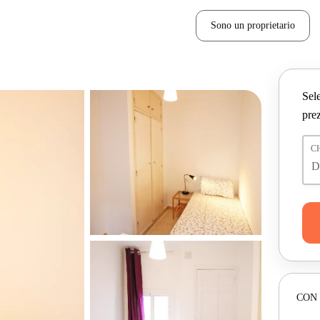
Sono un proprietario
Sele
prez
C
CON