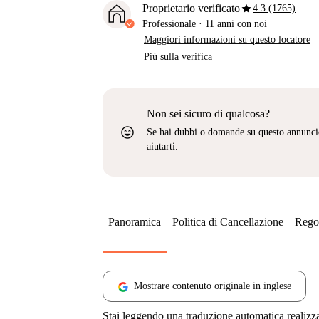
star
Proprietario verificato
4.3 (1765)
Professionale
·
11 anni
con noi
Maggiori informazioni su questo locatore
Più sulla verifica
Non sei sicuro di qualcosa?
sentiment_very_satisfied
Se hai dubbi o domande su questo annunci
aiutarti.
Panoramica
Politica di Cancellazione
Regol
Mostrare contenuto originale in inglese
Stai leggendo una traduzione automatica realizz