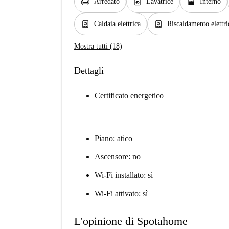
chair
local_laundry_service
window_open
Arredato
Lavatrice
Interno
water_heater
water_heater
Caldaia elettrica
Riscaldamento elettri
Mostra tutti (18)
Dettagli
Certificato energetico
Piano: atico
Ascensore: no
Wi-Fi installato: sì
Wi-Fi attivato: sì
L'opinione di Spotahome