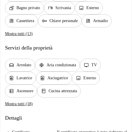
soap
desk
image
Bagno privato
Scrivania
Esterno
dresser
key
dresser
Cassettiera
Chiave personale
Armadio
Mostra tutti (13)
Servizi della proprietà
chair
ac_unit
tv
Arredato
Aria condizionata
TV
local_laundry_service
local_laundry_service
image
Lavatrice
Asciugatrice
Esterno
elevator
kitchen
Ascensore
Cucina attrezzata
Mostra tutti (18)
Dettagli