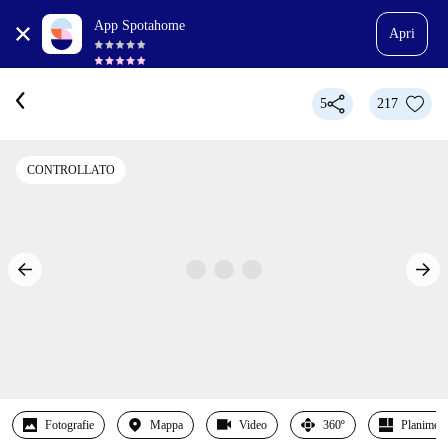
App Spotahome
Apri
5
217
CONTROLLATO
Fotografie
Mappa
Video
360º
Planimetr