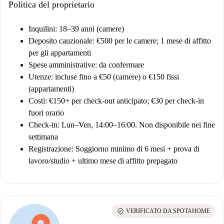
Politica del proprietario
Inquilini
: 18–39 anni (camere)
Deposito cauzionale:
€500 per le camere; 1 mese di affitto
per gli appartamenti
Spese amministrative
: da confermare
Utenze:
incluse fino a €50 (camere) o €150 fissi
(appartamenti)
Costi:
€150+ per check-out anticipato; €30 per check-in
fuori orario
Check-in:
Lun–Ven, 14:00–16:00. Non disponibile nei fine
settimana
Registrazione:
Soggiorno minimo di 6 mesi + prova di
lavoro/studio + ultimo mese di affitto prepagato
check_circle
VERIFICATO DA SPOTAHOME