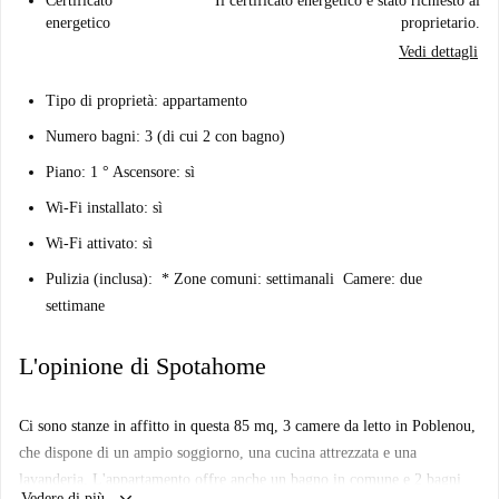
Certificato
Il certificato energetico è stato richiesto al
energetico
proprietario.
Vedi dettagli
Tipo di proprietà: appartamento
Numero bagni: 3 (di cui 2 con bagno)
Piano: 1 ° Ascensore: sì
Wi-Fi installato: sì
Wi-Fi attivato: sì
Pulizia (inclusa):
* Zone comuni: settimanali Camere: due
settimane
L'opinione di Spotahome
Ci sono stanze in affitto in questa 85 mq, 3 camere da letto in Poblenou,
che dispone di un ampio soggiorno, una cucina attrezzata e una
lavanderia. L'appartamento offre anche un bagno in comune e 2 bagni
Vedere di più