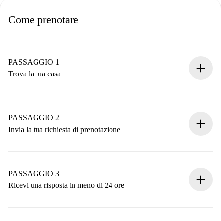
Come prenotare
PASSAGGIO 1
Trova la tua casa
Processo di prenotazione 100% online.
Case e Proprietari verificati.
Hai tutte le informazioni necessarie in anticipo.
PASSAGGIO 2
Invia la tua richiesta di prenotazione
Invia dettagli base del tuo profilo e metodo di pagamento.
Ricorda che non ti addebiteremo nulla finché il proprietario
non accetta.
PASSAGGIO 3
Ricevi una risposta in meno di 24 ore
Il proprietario ha fino a 24 ore per confermare.
Se accettata, ti addebiteremo il pagamento e ti metteremo in