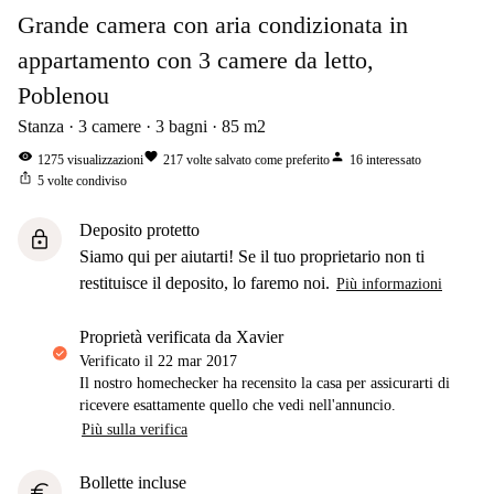
Grande camera con aria condizionata in
appartamento con 3 camere da letto,
Poblenou
Stanza
3
camere
3
bagni
85
m2
visibility
favorite
person
1275
visualizzazioni
217
volte salvato come preferito
16
interessato
ios_share
5
volte condiviso
Deposito protetto
lock
Siamo qui per aiutarti! Se il tuo proprietario non ti
restituisce il deposito, lo faremo noi.
Più informazioni
proprietà verificata da Xavier
Verificato il
22 mar 2017
Il nostro homechecker ha recensito la casa per assicurarti di
ricevere esattamente quello che vedi nell'annuncio.
Più sulla verifica
Bollette incluse
euro