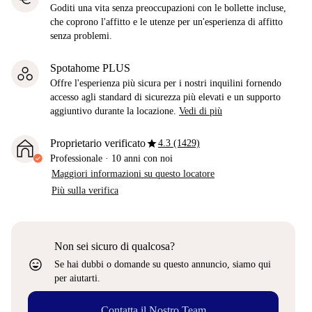
Goditi una vita senza preoccupazioni con le bollette incluse,
che coprono l'affitto e le utenze per un'esperienza di affitto
senza problemi.
Spotahome PLUS
Offre l'esperienza più sicura per i nostri inquilini fornendo
accesso agli standard di sicurezza più elevati e un supporto
aggiuntivo durante la locazione.
Vedi di più
star
Proprietario verificato
4.3 (1429)
Professionale
·
10 anni
con noi
Maggiori informazioni su questo locatore
Più sulla verifica
Non sei sicuro di qualcosa?
sentiment_very_satisfied
Se hai dubbi o domande su questo annuncio, siamo qui
per aiutarti.
Contatta il Nostro Team