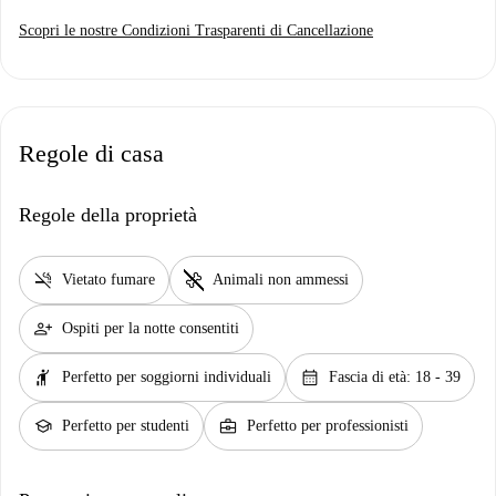
Scopri le nostre Condizioni Trasparenti di Cancellazione
Regole di casa
Regole della proprietà
smoke_free
pet_supplies
Vietato fumare
Animali non ammessi
person_add
Ospiti per la notte consentiti
hail
calendar_month
Perfetto per soggiorni individuali
Fascia di età: 18 - 39
school
business_center
Perfetto per studenti
Perfetto per professionisti