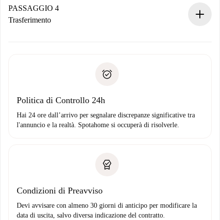
contatto con il proprietario.
PASSAGGIO 4
Se rifiutata: non ti addebiteremo nulla e ti proporremo
Trasferimento
alternative.
Concorda con il proprietario i dettagli del tuo arrivo, ritiro
Documenti richiesti se la proprietà è “
Spotahome plus
”.
delle chiavi, ecc.
Documento d'identità o Passaporto
Spotahome trasferirà il primo pagamento al proprietario
Prova di solvibilità
solo se non segnali problemi.
Domiciliazione del pagamento
Politica di Controllo 24h
Hai 24 ore dall’arrivo per segnalare discrepanze significative tra
l'annuncio e la realtà. Spotahome si occuperà di risolverle.
Condizioni di Preavviso
Devi avvisare con almeno 30 giorni di anticipo per modificare la
data di uscita, salvo diversa indicazione del contratto.