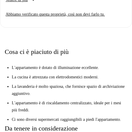
keyboard_arrow_down
privati, così come l'aria condizionata in tutto.
L'appartamento si trova Carrer d'Ali Bei in Poblenou, un quartiere sulla
Abbiamo verificato questa proprietà, così non devi farlo tu.
spiaggia, che è sede di numerosi ristoranti popolari, bar e caffè.
Poblenou è anche la sede del Parc de l'Estació del Nord, e la vicina
stazione della metropolitana offre un facile accesso al centro della città e
nelle regioni circostanti.
Cosa ci è piaciuto di più
L'appartamento è dotato di illuminazione eccellente.
La cucina è attrezzata con elettrodomestici moderni.
La lavanderia è molto spaziosa, che fornisce spazio di archiviazione
aggiuntivo.
L'appartamento è di riscaldamento centralizzato, ideale per i mesi
più freddi.
Ci sono diversi supermercati raggiungibili a piedi l'appartamento.
Da tenere in considerazione