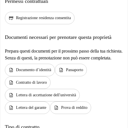
Permessi contrattuali
credit_score
Registrazione residenza consentita
Documenti necessari per prenotare questa proprietà
Prepara questi documenti per il prossimo passo della tua richiesta.
Senza di questi, la prenotazione non può essere completata.
description
description
Documento d’identità
Passaporto
description
Contratto di lavoro
description
Lettera di accettazione dell'università
description
description
Lettera del garante
Prova di reddito
Tipo di contratto