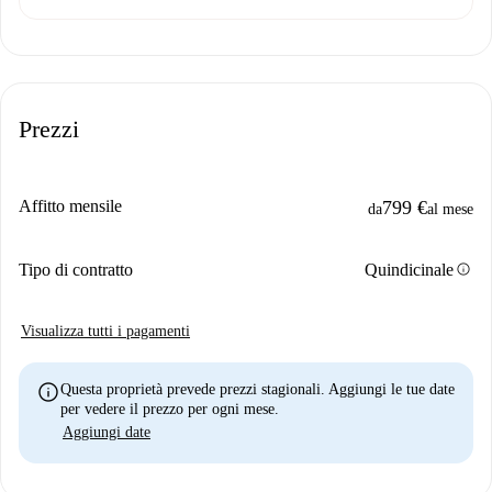
Prezzi
Affitto mensile
799 €
da
al mese
info
Tipo di contratto
Quindicinale
Visualizza tutti i pagamenti
info
Questa proprietà prevede prezzi stagionali. Aggiungi le tue date
per vedere il prezzo per ogni mese.
Aggiungi date