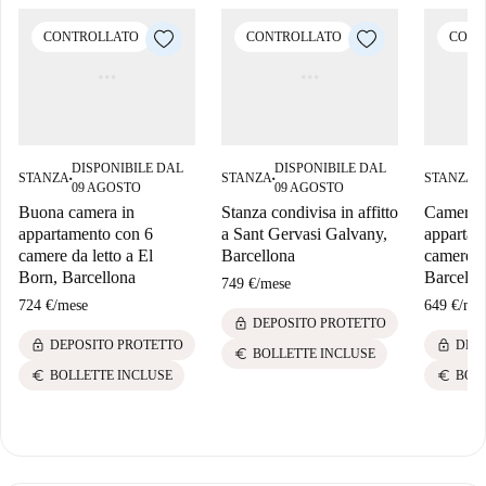
CONTROLLATO
CONTROLLATO
CONT
DISPONIBILE DAL
DISPONIBILE DAL
D
STANZA
STANZA
STANZA
■
■
■
09 AGOSTO
09 AGOSTO
0
Buona camera in
Stanza condivisa in affitto
Camera in
appartamento con 6
a Sant Gervasi Galvany,
appartam
camere da letto a El
Barcellona
camere da
Born, Barcellona
Barcello
749 €
/
mese
724 €
/
mese
649 €
/
mes
lock
DEPOSITO PROTETTO
lock
lock
DEPOSITO PROTETTO
DEP
euro
BOLLETTE INCLUSE
euro
euro
BOLLETTE INCLUSE
BOL