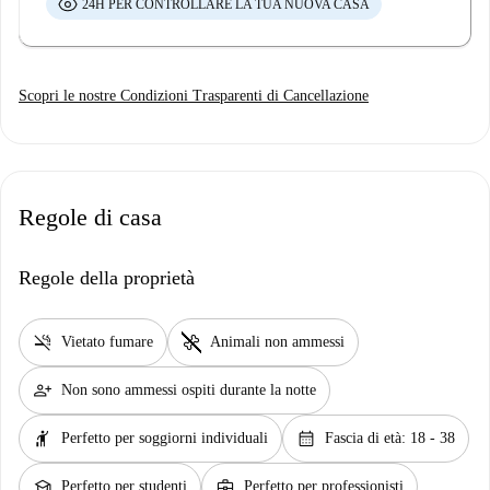
24H PER CONTROLLARE LA TUA NUOVA CASA
Scopri le nostre Condizioni Trasparenti di Cancellazione
Regole di casa
Regole della proprietà
smoke_free
pet_supplies
Vietato fumare
Animali non ammessi
person_add
Non sono ammessi ospiti durante la notte
hail
calendar_month
Perfetto per soggiorni individuali
Fascia di età: 18 - 38
school
business_center
Perfetto per studenti
Perfetto per professionisti