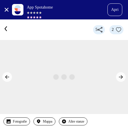
App Spotahome
Apri
5
2
Fotografie
Mappa
Altre stanze