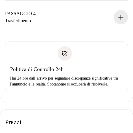
Se accettata, ti addebiteremo il pagamento e ti metteremo in
contatto con il proprietario.
PASSAGGIO 4
Se rifiutata: non ti addebiteremo nulla e ti proporremo
Trasferimento
alternative.
Concorda con il proprietario i dettagli del tuo arrivo, ritiro
Documenti richiesti se la proprietà è “
Spotahome plus
”.
delle chiavi, ecc.
Documento d'identità o Passaporto
Spotahome trasferirà il primo pagamento al proprietario
Prova di solvibilità
solo se non segnali problemi.
Domiciliazione del pagamento
Politica di Controllo 24h
Hai 24 ore dall’arrivo per segnalare discrepanze significative tra
l'annuncio e la realtà. Spotahome si occuperà di risolverle.
Prezzi