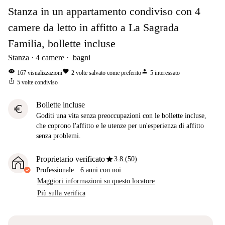
Stanza in un appartamento condiviso con 4
camere da letto in affitto a La Sagrada
Familia, bollette incluse
Stanza
4
camere
bagni
visibility
favorite
person
167
visualizzazioni
2
volte salvato come preferito
5
interessato
ios_share
5
volte condiviso
Bollette incluse
euro
Goditi una vita senza preoccupazioni con le bollette incluse,
che coprono l'affitto e le utenze per un'esperienza di affitto
senza problemi.
star
Proprietario verificato
3.8 (50)
Professionale
·
6 anni
con noi
Maggiori informazioni su questo locatore
Più sulla verifica