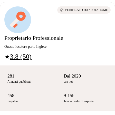
check_circle
VERIFICATO DA SPOTAHOME
Proprietario Professionale
Questo locatore parla Inglese
3.8 (50)
star
281
Dal 2020
Annunci pubblicati
con noi
458
9-15h
Inquilini
Tempo medio di risposta