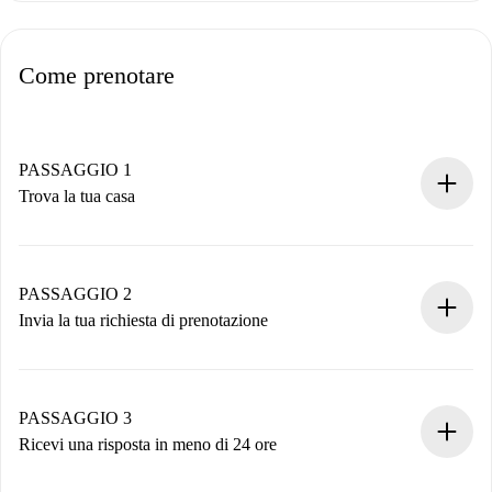
Come prenotare
PASSAGGIO 1
Trova la tua casa
Processo di prenotazione 100% online.
Case e Proprietari verificati.
Hai tutte le informazioni necessarie in anticipo.
PASSAGGIO 2
Invia la tua richiesta di prenotazione
Invia dettagli base del tuo profilo e metodo di pagamento.
Ricorda che non ti addebiteremo nulla finché il proprietario
non accetta.
PASSAGGIO 3
Ricevi una risposta in meno di 24 ore
Il proprietario ha fino a 24 ore per confermare.