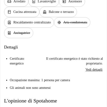
chair
dishwasher_gen
elevator
Arredato
Lavastoviglie
Ascensore
kitchen
balcony
Cucina attrezzata
Balcone o terrazzo
water_heater
ac_unit
Riscaldamento centralizzato
Aria condizionata
local_laundry_service
Asciugatrice
Dettagli
Certificato
Il certificato energetico è stato richiesto al
energetico
proprietario.
Vedi dettagli
Occupazione massima: 1 persona per camera
Gli animali non sono ammessi
L'opinione di Spotahome