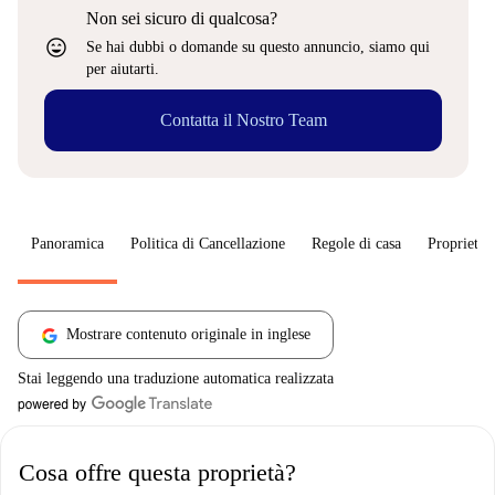
Non sei sicuro di qualcosa?
sentiment_very_satisfied
Se hai dubbi o domande su questo annuncio, siamo qui
per aiutarti.
Contatta il Nostro Team
Panoramica
Politica di Cancellazione
Regole di casa
Proprietar
Mostrare contenuto originale in inglese
Stai leggendo una traduzione automatica realizzata
Cosa offre questa proprietà?