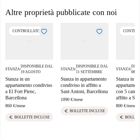
Altre proprietà pubblicate con noi
CONTROLLATO
CONTRO
DISPONIBILE DAL
DISPONIBILE DAL
DISP
STANZA
STANZA
STANZA
■
■
■
19 AGOSTO
11 SETTEMBRE
08 
Stanza in un
Stanza in appartamento
Stanza in u
appartamento condiviso
condiviso in affitto a
appartament
a El Fort Pienc,
Sant Antoni, Barcellona
con 5 camere
Barcellona
affitto a Sa
1090 €
/
mese
860 €
/
mese
800 €
/
mese
euro
BOLLETTE INCLUSE
euro
euro
BOLLETTE INCLUSE
BOLLET