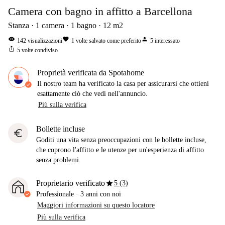
Camera con bagno in affitto a Barcellona
Stanza
1
camera
1
bagno
12
m2
visibility
favorite
person
142
visualizzazioni
1
volte salvato come preferito
5
interessato
ios_share
5
volte condiviso
Proprietà verificata da Spotahome
Il nostro team ha verificato la casa per assicurarsi che ottieni
esattamente ciò che vedi nell'annuncio.
Più sulla verifica
Bollette incluse
euro
Goditi una vita senza preoccupazioni con le bollette incluse,
che coprono l'affitto e le utenze per un'esperienza di affitto
senza problemi.
star
Proprietario verificato
5 (3)
Professionale
·
3 anni
con noi
Maggiori informazioni su questo locatore
Più sulla verifica