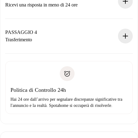
Ricevi una risposta in meno di 24 ore
Il proprietario ha fino a 24 ore per confermare.
Se accettata, ti addebiteremo il pagamento e ti metteremo in
contatto con il proprietario.
PASSAGGIO 4
Se rifiutata: non ti addebiteremo nulla e ti proporremo
Trasferimento
alternative.
Concorda con il proprietario i dettagli del tuo arrivo, ritiro
Documenti richiesti se la proprietà è “
Spotahome plus
”.
delle chiavi, ecc.
Documento d'identità o Passaporto
Spotahome trasferirà il primo pagamento al proprietario
Prova di solvibilità
solo se non segnali problemi.
Domiciliazione del pagamento
Politica di Controllo 24h
Hai 24 ore dall’arrivo per segnalare discrepanze significative tra
l'annuncio e la realtà. Spotahome si occuperà di risolverle.