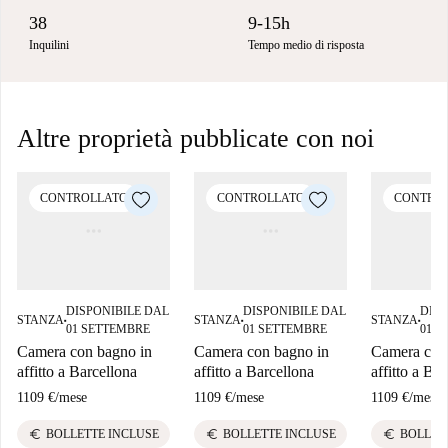
38
9-15h
Inquilini
Tempo medio di risposta
Altre proprietà pubblicate con noi
CONTROLLATO
CONTROLLATO
CONTRO
DISPONIBILE DAL
DISPONIBILE DAL
DISP
STANZA
STANZA
STANZA
■
■
■
01 SETTEMBRE
01 SETTEMBRE
01 S
Camera con bagno in
Camera con bagno in
Camera con
affitto a Barcellona
affitto a Barcellona
affitto a Ba
1109 €
/
mese
1109 €
/
mese
1109 €
/
mese
euro
euro
euro
BOLLETTE INCLUSE
BOLLETTE INCLUSE
BOLLET