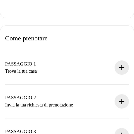
Come prenotare
PASSAGGIO 1
Trova la tua casa
Processo di prenotazione 100% online.
Case e Proprietari verificati.
Hai tutte le informazioni necessarie in anticipo.
PASSAGGIO 2
Invia la tua richiesta di prenotazione
Invia dettagli base del tuo profilo e metodo di pagamento.
Ricorda che non ti addebiteremo nulla finché il proprietario
non accetta.
PASSAGGIO 3