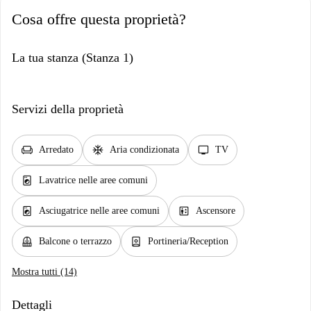
Cosa offre questa proprietà?
La tua stanza (Stanza 1)
Servizi della proprietà
chair
ac_unit
tv
Arredato
Aria condizionata
TV
local_laundry_service
Lavatrice nelle aree comuni
local_laundry_service
elevator
Asciugatrice nelle aree comuni
Ascensore
balcony
person_book
Balcone o terrazzo
Portineria/Reception
Mostra tutti (14)
Dettagli