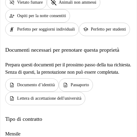
smoke_free
pet_supplies
Vietato fumare
Animali non ammessi
person_add
Ospiti per la notte consentiti
hail
school
Perfetto per soggiorni individuali
Perfetto per studenti
Documenti necessari per prenotare questa proprietà
Prepara questi documenti per il prossimo passo della tua richiesta.
Senza di questi, la prenotazione non può essere completata.
description
description
Documento d’identità
Passaporto
description
Lettera di accettazione dell'università
Tipo di contratto
Mensile