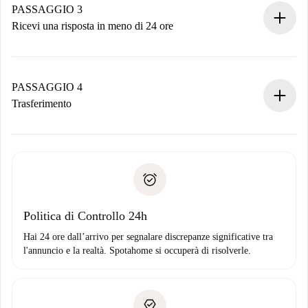
non accetta.
PASSAGGIO 3
Ricevi una risposta in meno di 24 ore
Il proprietario ha fino a 24 ore per confermare.
Se accettata, ti addebiteremo il pagamento e ti metteremo in
contatto con il proprietario.
PASSAGGIO 4
Se rifiutata: non ti addebiteremo nulla e ti proporremo
Trasferimento
alternative.
Concorda con il proprietario i dettagli del tuo arrivo, ritiro
Documenti richiesti se la proprietà è “
Spotahome plus
”.
delle chiavi, ecc.
Documento d'identità o Passaporto
Spotahome trasferirà il primo pagamento al proprietario
Prova di solvibilità
solo se non segnali problemi.
Domiciliazione del pagamento
Politica di Controllo 24h
Hai 24 ore dall’arrivo per segnalare discrepanze significative tra
l'annuncio e la realtà. Spotahome si occuperà di risolverle.