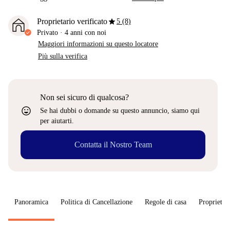
star
Proprietario verificato
5 (8)
Privato
·
4 anni
con noi
Maggiori informazioni su questo locatore
Più sulla verifica
Non sei sicuro di qualcosa?
sentiment_very_satisfied
Se hai dubbi o domande su questo annuncio, siamo qui
per aiutarti.
Contatta il Nostro Team
Panoramica
Politica di Cancellazione
Regole di casa
Proprietar