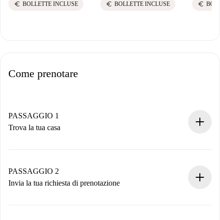
euro
euro
euro
BOLLETTE INCLUSE
BOLLETTE INCLUSE
BOL
Come prenotare
PASSAGGIO 1
Trova la tua casa
Processo di prenotazione 100% online.
Case e Proprietari verificati.
Hai tutte le informazioni necessarie in anticipo.
PASSAGGIO 2
Invia la tua richiesta di prenotazione
Invia dettagli base del tuo profilo e metodo di pagamento.
Ricorda che non ti addebiteremo nulla finché il proprietario