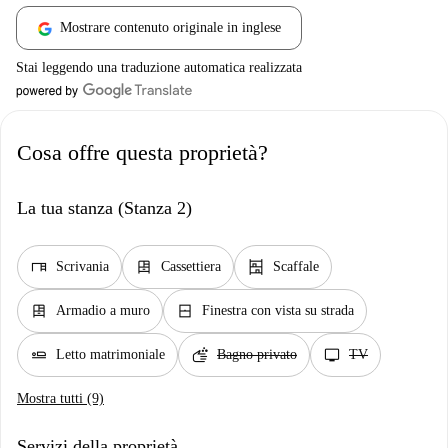
Mostrare contenuto originale in inglese
Stai leggendo una traduzione automatica realizzata
Cosa offre questa proprietà?
La tua stanza (Stanza 2)
desk
dresser
shelves
Scrivania
Cassettiera
Scaffale
dresser
window_closed
Armadio a muro
Finestra con vista su strada
airline_seat_flat
soap
tv
Letto matrimoniale
Bagno privato
TV
Mostra tutti (9)
Servizi della proprietà