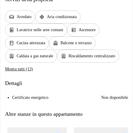
chair
ac_unit
Arredato
Aria condizionata
local_laundry_service
elevator
Lavatrice nelle aree comuni
Ascensore
kitchen
balcony
Cucina attrezzata
Balcone o terrazzo
water_heater
water_heater
Caldaia a gas naturale
Riscaldamento centralizzato
Mostra tutti (13)
Dettagli
Certificato energetico
Non disponibile
Altre stanze in questo appartamento