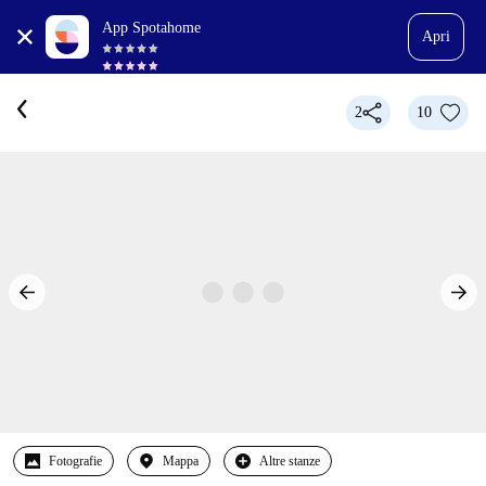
App Spotahome
Apri
2
10
Fotografie
Mappa
Altre stanze