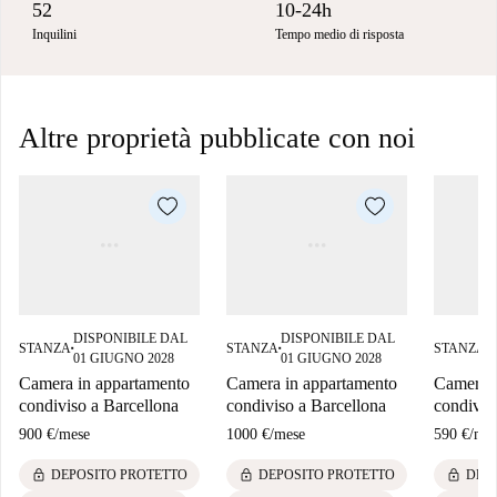
52
10-24h
Inquilini
Tempo medio di risposta
Altre proprietà pubblicate con noi
DISPONIBILE DAL
DISPONIBILE DAL
D
STANZA
STANZA
STANZA
■
■
■
01 GIUGNO 2028
01 GIUGNO 2028
0
Camera in appartamento
Camera in appartamento
Camera i
condiviso a Barcellona
condiviso a Barcellona
condivis
900 €
/
mese
1000 €
/
mese
590 €
/
mes
lock
lock
lock
DEPOSITO PROTETTO
DEPOSITO PROTETTO
DEP