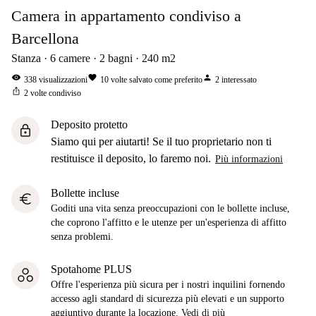
Camera in appartamento condiviso a
Barcellona
Stanza
6
camere
2
bagni
240
m2
visibility
favorite
person
338
visualizzazioni
10
volte salvato come preferito
2
interessato
ios_share
2
volte condiviso
Deposito protetto
lock
Siamo qui per aiutarti! Se il tuo proprietario non ti
restituisce il deposito, lo faremo noi.
Più informazioni
Bollette incluse
euro
Goditi una vita senza preoccupazioni con le bollette incluse,
che coprono l'affitto e le utenze per un'esperienza di affitto
senza problemi.
Spotahome PLUS
Offre l'esperienza più sicura per i nostri inquilini fornendo
accesso agli standard di sicurezza più elevati e un supporto
aggiuntivo durante la locazione.
Vedi di più