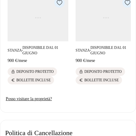
DISPONIBILE DAL 01
DISPONIBILE DAL 01
STANZA
STANZA
■
■
GIUGNO
GIUGNO
900 €
/
mese
900 €
/
mese
lock
lock
DEPOSITO PROTETTO
DEPOSITO PROTETTO
euro
euro
BOLLETTE INCLUSE
BOLLETTE INCLUSE
Posso visitare la proprietà?
Politica di Cancellazione