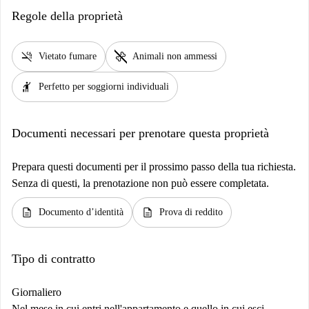
Regole della proprietà
smoke_free
pet_supplies
Vietato fumare
Animali non ammessi
hail
Perfetto per soggiorni individuali
Documenti necessari per prenotare questa proprietà
Prepara questi documenti per il prossimo passo della tua richiesta.
Senza di questi, la prenotazione non può essere completata.
description
description
Documento d’identità
Prova di reddito
Tipo di contratto
Giornaliero
Nel mese in cui entri nell'appartamento e quello in cui esci,