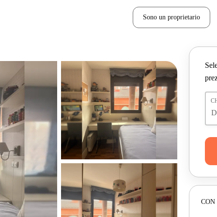
Sono un proprietario
Sele
prez
C
CON