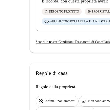
E ricorda, con questa proprietà avrai:
lock
check_circle
DEPOSITO PROTETTO
PROPRIETAR
24H PER CONTROLLARE LA TUA NUOVA C
Scopri le nostre Condizioni Trasparenti di Cancellazi
Regole di casa
Regole della proprietà
pet_supplies
person_add
Animali non ammessi
Non sono ammess