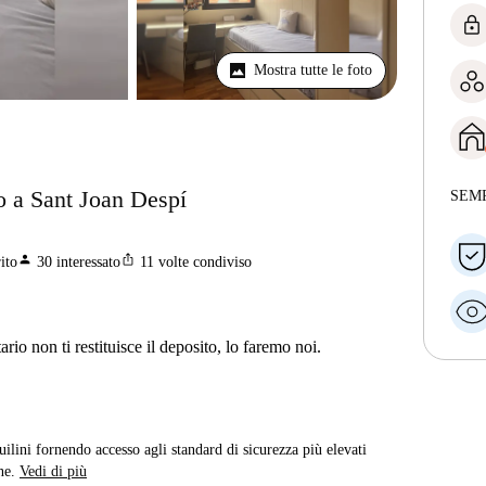
lock
Mostra tutte le foto
o a Sant Joan Despí
SEM
person
ios_share
ito
30
interessato
11
volte condiviso
ario non ti restituisce il deposito, lo faremo noi.
quilini fornendo accesso agli standard di sicurezza più elevati
ne.
Vedi di più