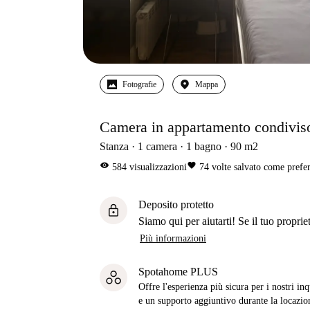
Fotografie
Mappa
Camera in appartamento condivis
Stanza
1
camera
1
bagno
90
m2
visibility
favorite
584
visualizzazioni
74
volte salvato come prefer
Deposito protetto
lock
Siamo qui per aiutarti! Se il tuo propriet
Più informazioni
Spotahome PLUS
Offre l'esperienza più sicura per i nostri in
e un supporto aggiuntivo durante la locazio