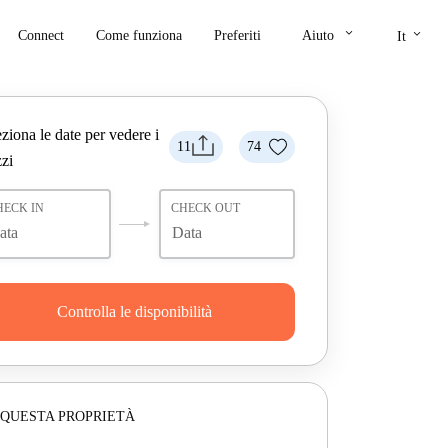
keyboard_arrow_down
keyboard_arrow_down
Connect
Come funziona
Preferiti
Aiuto
It
ziona le date per vedere i
11
74
zi
HECK IN
CHECK OUT
Controlla le disponibilità
 QUESTA PROPRIETÀ