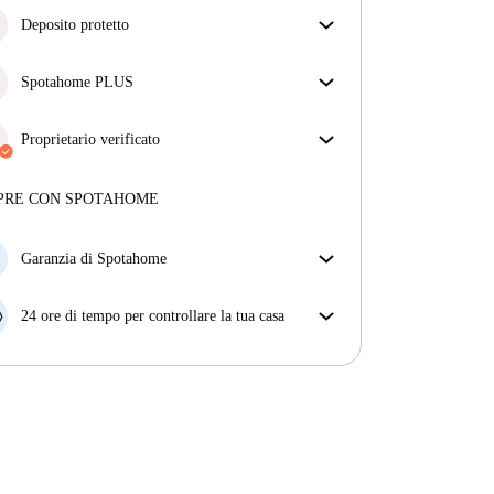
Deposito protetto
Siamo qui per aiutarti! Se il tuo proprietario non ti
restituisce il deposito, lo faremo noi.
Spotahome PLUS
Più informazioni
Offre l'esperienza più sicura per i nostri inquilini
fornendo accesso agli standard di sicurezza più
Proprietario verificato
elevati e un supporto aggiuntivo durante la
Privato
·
3 mesi
con noi
locazione.
Vedi di più
Maggiori informazioni su questo locatore
PRE CON SPOTAHOME
Più sulla verifica
Garanzia di Spotahome
Se il proprietario di casa cancella la tua prenotazione
con breve preavviso, noi A) ti pagheremo un hotel e
24 ore di tempo per controllare la tua casa
ti aiuteremo a trovare un'altra nuova sistemazione, o
Se l'appartamento non è come te lo aspettavi
B) ti rimborseremo totalmente
dall'annuncio, faccelo sapere entro le prime 24 ore
dall'entrata e ci impegneremo per trovare una
soluzione.