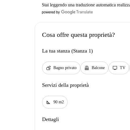
Stai leggendo una traduzione automatica realizz
Cosa offre questa proprietà?
La tua stanza (Stanza 1)
soap
balcony
tv
Bagno privato
Balcone
TV
Servizi della proprietà
square_foot
90 m2
Dettagli