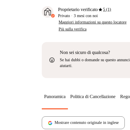
star
Proprietario verificato
5 (1)
Privato
·
3 mesi
con noi
Maggiori informazioni su questo locatore
Più sulla verifica
Non sei sicuro di qualcosa?
sentiment_very_satisfied
Se hai dubbi o domande su questo annunci
aiutarti.
Panoramica
Politica di Cancellazione
Regol
Mostrare contenuto originale in inglese