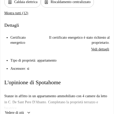
water_heater
water_heater
Caldaia elettrica
Riscaldamento centralizzato
Mostra tutti (12)
Dettagli
Certificato
Il certificato energetico è stato richiesto al
energetico
proprietario.
Vedi dettagli
Tipo di proprietà: appartamento
Ascensore: si
L'opinione di Spotahome
Stanze in affitto in un appartamento ammobiliato con 4 camere da letto
in C. De Sant Pere D'Abanto. Completano la proprietà terrazzo e
lavatrice.
keyboard_arrow_down
Vedere di più