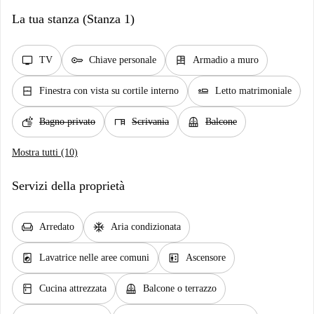
La tua stanza (Stanza 1)
tv
key
dresser
TV
Chiave personale
Armadio a muro
window_closed
airline_seat_flat
Finestra con vista su cortile interno
Letto matrimoniale
soap
desk
balcony
Bagno privato
Scrivania
Balcone
Mostra tutti (10)
Servizi della proprietà
chair
ac_unit
Arredato
Aria condizionata
local_laundry_service
elevator
Lavatrice nelle aree comuni
Ascensore
kitchen
balcony
Cucina attrezzata
Balcone o terrazzo