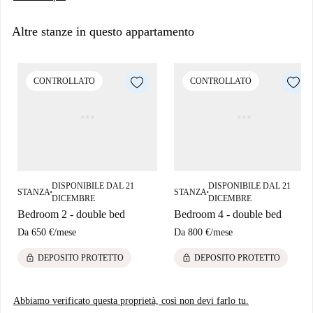
Altre stanze in questo appartamento
CONTROLLATO
CONTROLLATO
DISPONIBILE DAL 21
DISPONIBILE DAL 21
STANZA
STANZA
■
■
DICEMBRE
DICEMBRE
Bedroom 2 - double bed
Bedroom 4 - double bed
Da
650 €
/
mese
Da
800 €
/
mese
lock
lock
DEPOSITO PROTETTO
DEPOSITO PROTETTO
Abbiamo verificato questa proprietà, così non devi farlo tu.