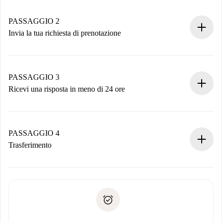
Case e Proprietari verificati.
Hai tutte le informazioni necessarie in anticipo.
PASSAGGIO 2
Invia la tua richiesta di prenotazione
Invia dettagli base del tuo profilo e metodo di pagamento.
Ricorda che non ti addebiteremo nulla finché il proprietario
non accetta.
PASSAGGIO 3
Ricevi una risposta in meno di 24 ore
Il proprietario ha fino a 24 ore per confermare.
Se accettata, ti addebiteremo il pagamento e ti metteremo in
contatto con il proprietario.
PASSAGGIO 4
Se rifiutata: non ti addebiteremo nulla e ti proporremo
Trasferimento
alternative.
Concorda con il proprietario i dettagli del tuo arrivo, ritiro
Documenti richiesti se la proprietà è “
Spotahome plus
”.
delle chiavi, ecc.
Documento d'identità o Passaporto
Spotahome trasferirà il primo pagamento al proprietario
Prova di solvibilità
solo se non segnali problemi.
Domiciliazione del pagamento