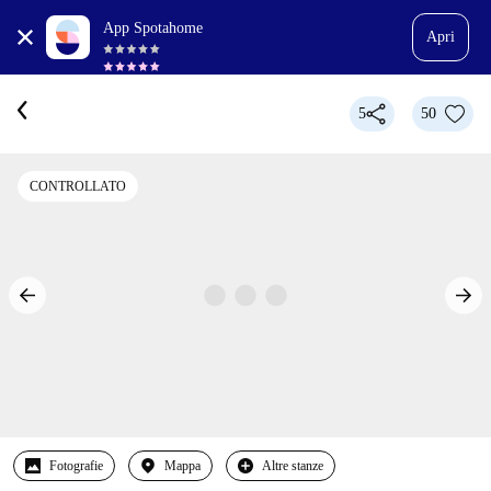
App Spotahome
Apri
5
50
CONTROLLATO
Fotografie
Mappa
Altre stanze