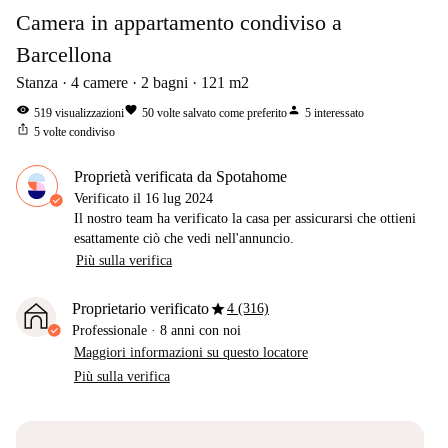
Camera in appartamento condiviso a
Barcellona
Stanza
4
camere
2
bagni
121
m2
visibility
favorite
person
519
visualizzazioni
50
volte salvato come preferito
5
interessato
ios_share
5
volte condiviso
Proprietà verificata da Spotahome
Verificato il
16 lug 2024
Il nostro team ha verificato la casa per assicurarsi che ottieni
esattamente ciò che vedi nell'annuncio.
Più sulla verifica
star
Proprietario verificato
4 (316)
Professionale
·
8 anni
con noi
Maggiori informazioni su questo locatore
Più sulla verifica