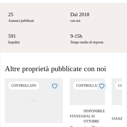
25
Dal 2018
Annunci pubblicati
con noi
591
9-15h
Inquilini
Tempo medio di risposta
Altre proprietà pubblicate con noi
CONTROLLATO
CONTROLLATO
CON
DISPONIBILE
STANZA
DAL 01
■
STANZA
■
OTTOBRE