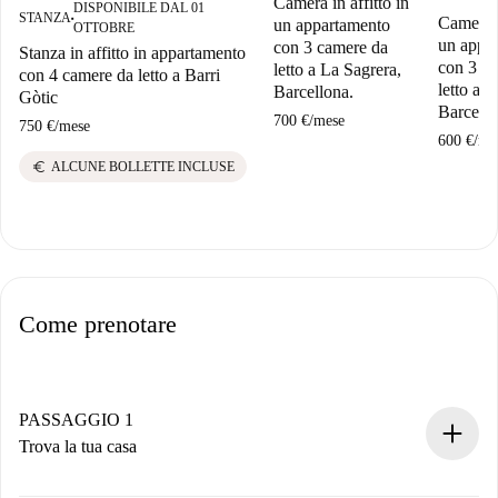
Camera in affitto in
DISPONIBILE DAL 01
STANZA
Camera i
■
un appartamento
OTTOBRE
un appa
con 3 camere da
Stanza in affitto in appartamento
con 3 c
letto a La Sagrera,
con 4 camere da letto a Barri
letto a 
Barcellona.
Gòtic
Barcello
700 €
/
mese
750 €
/
mese
600 €
/
me
euro
ALCUNE BOLLETTE INCLUSE
Come prenotare
PASSAGGIO 1
Trova la tua casa
Processo di prenotazione 100% online.