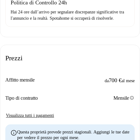
Politica di Controllo 24h
Hai 24 ore dall’arrivo per segnalare discrepanze significative tra
l'annuncio e la realtà. Spotahome si occuperà di risolverle.
Prezzi
Affitto mensile
700 €
da
al mese
info
Tipo di contratto
Mensile
Visualizza tutti i pagamenti
info
Questa proprietà prevede prezzi stagionali. Aggiungi le tue date
per vedere il prezzo per ogni mese.