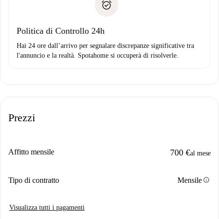
solo se non segnali problemi.
Domiciliazione del pagamento
Politica di Controllo 24h
Hai 24 ore dall’arrivo per segnalare discrepanze significative tra
l'annuncio e la realtà. Spotahome si occuperà di risolverle.
Prezzi
Affitto mensile
700 €
al mese
info
Tipo di contratto
Mensile
Visualizza tutti i pagamenti