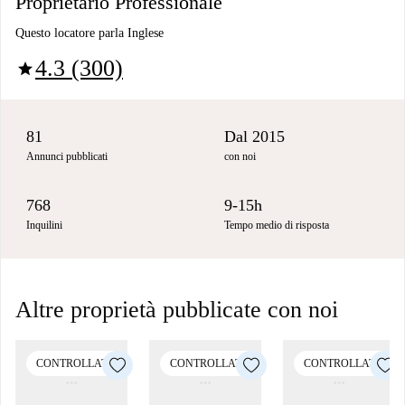
Proprietario Professionale
Questo locatore parla Inglese
4.3 (300)
star
81
Dal 2015
Annunci pubblicati
con noi
768
9-15h
Inquilini
Tempo medio di risposta
Altre proprietà pubblicate con noi
CONTROLLATO
CONTROLLATO
CONTROLLATO