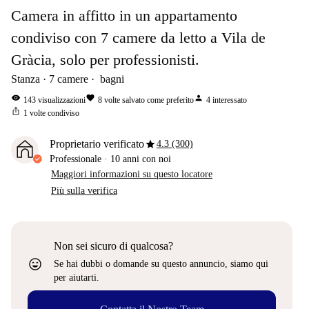
Camera in affitto in un appartamento
condiviso con 7 camere da letto a Vila de
Gràcia, solo per professionisti.
Stanza
7
camere
bagni
visibility
favorite
person
143
visualizzazioni
8
volte salvato come preferito
4
interessato
ios_share
1
volte condiviso
star
Proprietario verificato
4.3 (300)
Professionale
·
10 anni
con noi
Maggiori informazioni su questo locatore
Più sulla verifica
Non sei sicuro di qualcosa?
sentiment_very_satisfied
Se hai dubbi o domande su questo annuncio, siamo qui
per aiutarti.