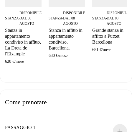
DISPONIBILE
DISPONIBILE
DISPONIBILE
STANZA
DAL 08
STANZA
DAL 08
STANZA
DAL 08
■
■
■
AGOSTO
AGOSTO
AGOSTO
Stanza in
Stanza in affitto in
Grande stanza in
appartamento
appartamento
affitto a Putxet,
condiviso in affitto,
condiviso,
Barcellona
La Dreta de
Barcellona.
681 €
/
mese
l'Eixample
630 €
/
mese
620 €
/
mese
Come prenotare
PASSAGGIO 1