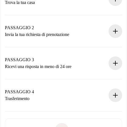
Trova la tua casa
Processo di prenotazione 100% online.
Case e Proprietari verificati.
Hai tutte le informazioni necessarie in anticipo.
PASSAGGIO 2
Invia la tua richiesta di prenotazione
Invia dettagli base del tuo profilo e metodo di pagamento.
Ricorda che non ti addebiteremo nulla finché il proprietario
non accetta.
PASSAGGIO 3
Ricevi una risposta in meno di 24 ore
Il proprietario ha fino a 24 ore per confermare.
Se accettata, ti addebiteremo il pagamento e ti metteremo in
contatto con il proprietario.
PASSAGGIO 4
Se rifiutata: non ti addebiteremo nulla e ti proporremo
Trasferimento
alternative.
Concorda con il proprietario i dettagli del tuo arrivo, ritiro
Documenti richiesti se la proprietà è “
Spotahome plus
”.
delle chiavi, ecc.
Documento d'identità o Passaporto
Spotahome trasferirà il primo pagamento al proprietario
Prova di solvibilità