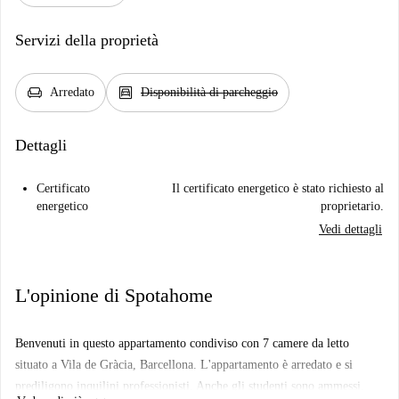
Servizi della proprietà
chair
garage
Arredato
Disponibilità di parcheggio
Dettagli
Certificato
Il certificato energetico è stato richiesto al
energetico
proprietario.
Vedi dettagli
L'opinione di Spotahome
Benvenuti in questo appartamento condiviso con 7 camere da letto
situato a Vila de Gràcia, Barcellona. L'appartamento è arredato e si
prediligono inquilini professionisti. Anche gli studenti sono ammessi,