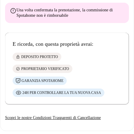
error
Una volta confermata la prenotazione, la commissione di
Spotahome
non è rimborsabile
E ricorda, con questa proprietà avrai:
lock
DEPOSITO PROTETTO
check_circle
PROPRIETARIO VERIFICATO
GARANZIA SPOTAHOME
24H PER CONTROLLARE LA TUA NUOVA CASA
Scopri le nostre Condizioni Trasparenti di Cancellazione