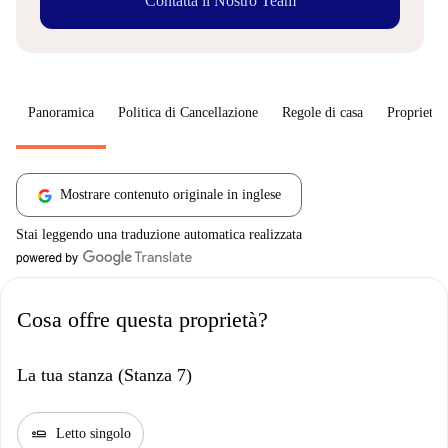
Contatta il Nostro Team
Panoramica
Politica di Cancellazione
Regole di casa
Proprietar
Mostrare contenuto originale in inglese
Stai leggendo una traduzione automatica realizzata
Cosa offre questa proprietà?
La tua stanza (Stanza 7)
airline_seat_flat
Letto singolo