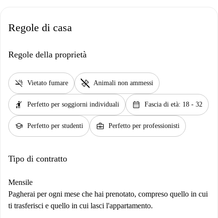
Regole di casa
Regole della proprietà
smoke_free
pet_supplies
Vietato fumare
Animali non ammessi
hail
calendar_month
Perfetto per soggiorni individuali
Fascia di età: 18 - 32
school
business_center
Perfetto per studenti
Perfetto per professionisti
Tipo di contratto
Mensile
Pagherai per ogni mese che hai prenotato, compreso quello in cui
ti trasferisci e quello in cui lasci l'appartamento.