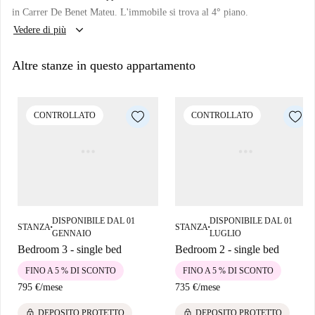
in Carrer De Benet Mateu. L'immobile si trova al 4° piano.
keyboard_arrow_down
Vedere di più
Altre stanze in questo appartamento
CONTROLLATO
CONTROLLATO
DISPONIBILE DAL 01
DISPONIBILE DAL 01
STANZA
STANZA
■
■
GENNAIO
LUGLIO
Bedroom 3 - single bed
Bedroom 2 - single bed
FINO A 5 % DI SCONTO
FINO A 5 % DI SCONTO
795 €
/
mese
735 €
/
mese
lock
lock
DEPOSITO PROTETTO
DEPOSITO PROTETTO