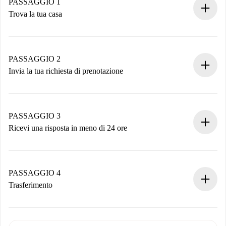
PASSAGGIO 1
Trova la tua casa
Processo di prenotazione 100% online.
Case e Proprietari verificati.
Hai tutte le informazioni necessarie in anticipo.
PASSAGGIO 2
Invia la tua richiesta di prenotazione
Invia dettagli base del tuo profilo e metodo di pagamento.
Ricorda che non ti addebiteremo nulla finché il proprietario
non accetta.
PASSAGGIO 3
Ricevi una risposta in meno di 24 ore
Il proprietario ha fino a 24 ore per confermare.
Se accettata, ti addebiteremo il pagamento e ti metteremo in
contatto con il proprietario.
PASSAGGIO 4
Se rifiutata: non ti addebiteremo nulla e ti proporremo
Trasferimento
alternative.
Concorda con il proprietario i dettagli del tuo arrivo, ritiro
Documenti richiesti se la proprietà è “
Spotahome plus
”.
delle chiavi, ecc.
Documento d'identità o Passaporto