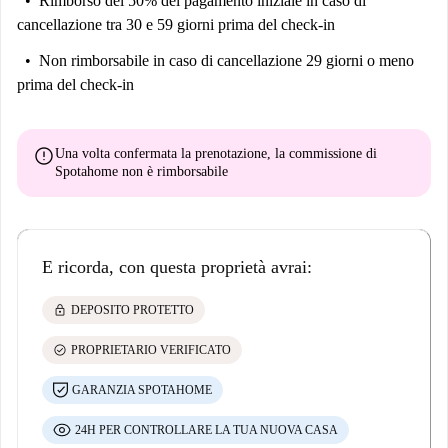
Rimborso del 50% del pagamento iniziale
in caso di
cancellazione tra 30 e 59 giorni prima del check-in
Non rimborsabile
in caso di cancellazione 29 giorni o meno
prima del check-in
error
Una volta confermata la prenotazione, la commissione di
Spotahome
non è rimborsabile
E ricorda, con questa proprietà avrai:
lock
DEPOSITO PROTETTO
check_circle
PROPRIETARIO VERIFICATO
GARANZIA SPOTAHOME
24H PER CONTROLLARE LA TUA NUOVA CASA