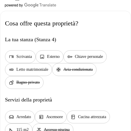
Cosa offre questa proprietà?
La tua stanza (Stanza 4)
desk
image
key
Scrivania
Esterno
Chiave personale
airline_seat_flat
ac_unit
Letto matrimoniale
Aria condizionata
soap
Bagno privato
Servizi della proprietà
chair
elevator
kitchen
Arredato
Ascensore
Cucina attrezzata
square_foot
pool
115 m2
Accesso piscina