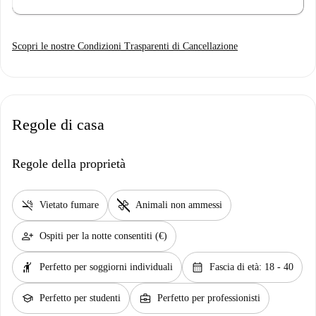
Scopri le nostre Condizioni Trasparenti di Cancellazione
Regole di casa
Regole della proprietà
smoke_free
pet_supplies
Vietato fumare
Animali non ammessi
person_add
Ospiti per la notte consentiti (€)
hail
calendar_month
Perfetto per soggiorni individuali
Fascia di età: 18 - 40
school
business_center
Perfetto per studenti
Perfetto per professionisti