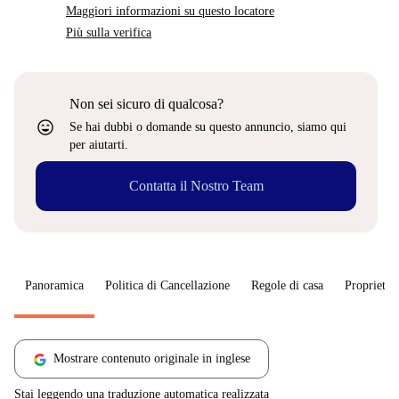
Maggiori informazioni su questo locatore
Più sulla verifica
Non sei sicuro di qualcosa?
sentiment_very_satisfied
Se hai dubbi o domande su questo annuncio, siamo qui
per aiutarti.
Contatta il Nostro Team
Panoramica
Politica di Cancellazione
Regole di casa
Proprietar
Mostrare contenuto originale in inglese
Stai leggendo una traduzione automatica realizzata