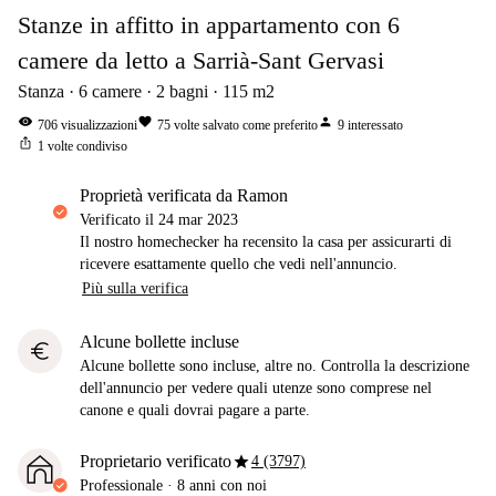
Stanze in affitto in appartamento con 6
camere da letto a Sarrià-Sant Gervasi
Stanza
6
camere
2
bagni
115
m2
visibility
favorite
person
706
visualizzazioni
75
volte salvato come preferito
9
interessato
ios_share
1
volte condiviso
proprietà verificata da Ramon
Verificato il
24 mar 2023
Il nostro homechecker ha recensito la casa per assicurarti di
ricevere esattamente quello che vedi nell'annuncio.
Più sulla verifica
Alcune bollette incluse
euro
Alcune bollette sono incluse, altre no. Controlla la descrizione
dell'annuncio per vedere quali utenze sono comprese nel
canone e quali dovrai pagare a parte.
star
Proprietario verificato
4 (3797)
Professionale
·
8 anni
con noi