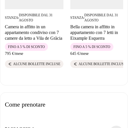
DISPONIBILE DAL 31
DISPONIBILE DAL 31
STANZA
STANZA
■
■
AGOSTO
AGOSTO
Camera in affitto in un
Bella camera in affitto in
appartamento condiviso con 7
appartamento con 7 letti in
camere da letto a Vila de Gràcia
Eixample Esquerra
FINO A 5 % DI SCONTO
FINO A 5 % DI SCONTO
795 €
/
mese
645 €
/
mese
euro
euro
ALCUNE BOLLETTE INCLUSE
ALCUNE BOLLETTE INCLUSE
Come prenotare