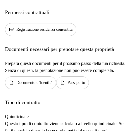
Permessi contrattuali
credit_score
Registrazione residenza consentita
Documenti necessari per prenotare questa proprietà
Prepara questi documenti per il prossimo passo della tua richiesta.
Senza di questi, la prenotazione non può essere completata.
description
description
Documento d’identità
Passaporto
Tipo di contratto
Quindicinale
Questo tipo di contratto viene calcolato a livello quindicinale. Se
fai il check in durante la seconda metà del mese, ti verrà