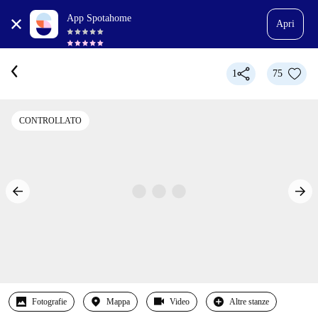
App Spotahome
Apri
1
75
CONTROLLATO
Fotografie
Mappa
Video
Altre stanze