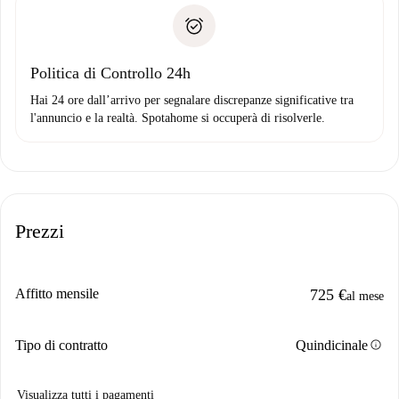
Spotahome trasferirà il primo pagamento al proprietario
Prova di solvibilità
solo se non segnali problemi.
Domiciliazione del pagamento
Politica di Controllo 24h
Hai 24 ore dall’arrivo per segnalare discrepanze significative tra
l'annuncio e la realtà. Spotahome si occuperà di risolverle.
Prezzi
Affitto mensile
725 €
al mese
info
Tipo di contratto
Quindicinale
Visualizza tutti i pagamenti