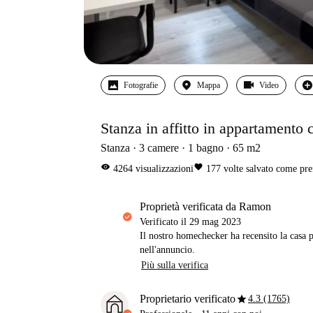
Fotografie
Mappa
Video
Stanza in affitto in appartamento 
Stanza
3
camere
1
bagno
65
m2
visibility
favorite
4264
visualizzazioni
177
volte salvato come pre
proprietà verificata da Ramon
Verificato il
29 mag 2023
Il nostro homechecker ha recensito la casa p
nell'annuncio.
Più sulla verifica
star
Proprietario verificato
4.3 (1765)