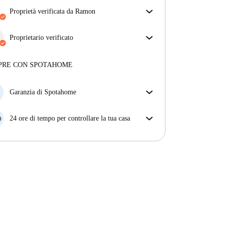
proprietà verificata da Ramon
Il nostro homechecker ha recensito la casa per
assicurarti di ricevere esattamente quello che vedi
Proprietario verificato
nell'annuncio.
Professionale
·
11 anni
con noi
Più sulla verifica
Maggiori informazioni su questo locatore
PRE CON SPOTAHOME
Più sulla verifica
Garanzia di Spotahome
Se il proprietario di casa cancella la tua prenotazione
con breve preavviso, noi A) ti pagheremo un hotel e
24 ore di tempo per controllare la tua casa
ti aiuteremo a trovare un'altra nuova sistemazione, o
Se l'appartamento non è come te lo aspettavi
B) ti rimborseremo totalmente
dall'annuncio, faccelo sapere entro le prime 24 ore
dall'entrata e ci impegneremo per trovare una
soluzione.