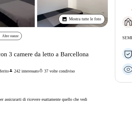
Mostra tutte le foto
Altre stanze
SEM
con 3 camere da letto a Barcellona
person
ios_share
ferito
242
interessato
37
volte condiviso
er assicurarti di ricevere esattamente quello che vedi