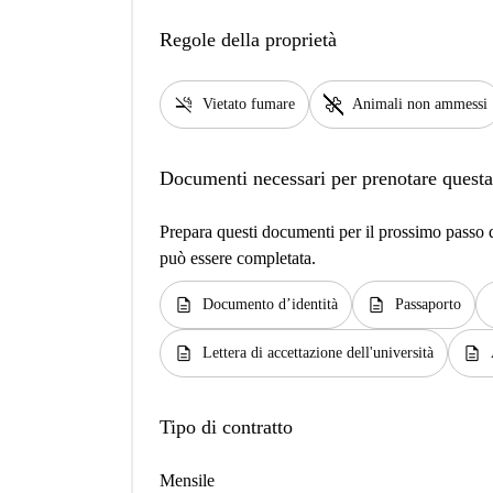
Regole della proprietà
smoke_free
pet_supplies
Vietato fumare
Animali non ammessi
Documenti necessari per prenotare questa
Prepara questi documenti per il prossimo passo de
può essere completata.
description
description
d
Documento d’identità
Passaporto
description
description
Lettera di accettazione dell'università
Tipo di contratto
Mensile