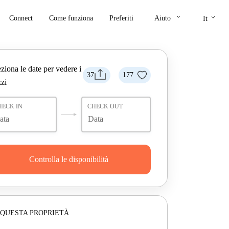
keyboard_arrow_down
keyboard_arrow_down
Connect
Come funziona
Preferiti
Aiuto
It
ziona le date per vedere i
37
177
zi
HECK IN
CHECK OUT
Controlla le disponibilità
 QUESTA PROPRIETÀ