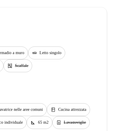
airline_seat_flat
rmadio a muro
Letto singolo
shelves
Scaffale
kitchen
avatrice nelle aree comuni
Cucina attrezzata
square_foot
dishwasher_gen
co individuale
65 m2
Lavastoviglie