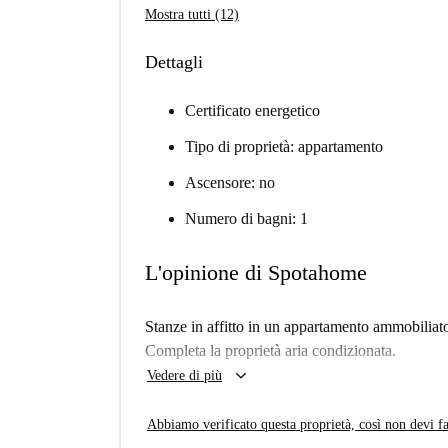
Mostra tutti (12)
Dettagli
Certificato energetico
Tipo di proprietà: appartamento
Ascensore: no
Numero di bagni: 1
L'opinione di Spotahome
Stanze in affitto in un appartamento ammobiliat
Completa la proprietà aria condizionata.
keyboard_arrow_down
Vedere di più
Abbiamo verificato questa proprietà, così non devi fa