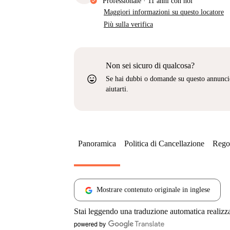
Professionale
·
11 anni
con noi
Maggiori informazioni su questo locatore
Più sulla verifica
Non sei sicuro di qualcosa?
sentiment_very_satisfied
Se hai dubbi o domande su questo annunci
aiutarti.
Panoramica
Politica di Cancellazione
Regol
Mostrare contenuto originale in inglese
Stai leggendo una traduzione automatica realizz