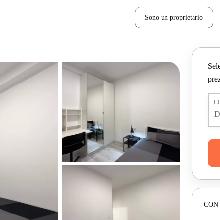
Sono un proprietario
Sele
prez
C
CON