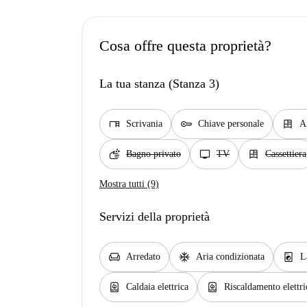
Cosa offre questa proprietà?
La tua stanza (Stanza 3)
desk
key
dresser
Scrivania
Chiave personale
A
soap
tv
dresser
Bagno privato
TV
Cassettiera
Mostra tutti (9)
Servizi della proprietà
chair
ac_unit
local_laundry_service
Arredato
Aria condizionata
L
water_heater
water_heater
Caldaia elettrica
Riscaldamento elettri