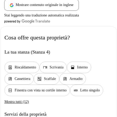
Mostrare contenuto originale in inglese
Stai leggendo una traduzione automatica realizzata
Cosa offre questa proprietà?
La tua stanza (Stanza 4)
water_heater
desk
window_open
Riscaldamento
Scrivania
Interno
dresser
shelves
dresser
Cassettiera
Scaffale
Armadio
window_closed
airline_seat_flat
Finestra con vista su cortile interno
Letto singolo
Mostra tutti (12)
Servizi della proprietà