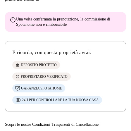
error
Una volta confermata la prenotazione, la commissione di
Spotahome
non è rimborsabile
E ricorda, con questa proprietà avrai:
lock
DEPOSITO PROTETTO
check_circle
PROPRIETARIO VERIFICATO
GARANZIA SPOTAHOME
24H PER CONTROLLARE LA TUA NUOVA CASA
Scopri le nostre Condizioni Trasparenti di Cancellazione