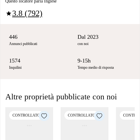
Questo locatore parla Inglese
3.8 (792)
star
446
Dal 2023
Annunci pubblicati
con noi
1574
9-15h
Inquilini
Tempo medio di risposta
Altre proprietà pubblicate con noi
CONTROLLATO
CONTROLLATO
CONTRO