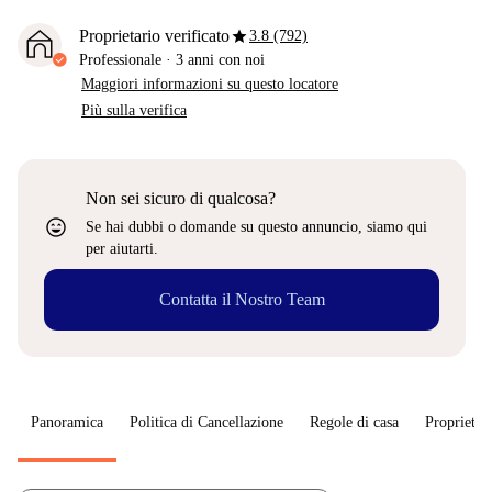
star
Proprietario verificato
3.8 (792)
Professionale
·
3 anni
con noi
Maggiori informazioni su questo locatore
Più sulla verifica
Non sei sicuro di qualcosa?
sentiment_very_satisfied
Se hai dubbi o domande su questo annuncio, siamo qui
per aiutarti.
Contatta il Nostro Team
Panoramica
Politica di Cancellazione
Regole di casa
Proprietar