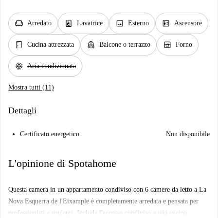
chair
local_laundry_service
image
elevator
Arredato
Lavatrice
Esterno
Ascensore
kitchen
balcony
oven_gen
Cucina attrezzata
Balcone o terrazzo
Forno
ac_unit
Aria condizionata
Mostra tutti (11)
Dettagli
Certificato energetico
Non disponibile
L'opinione di Spotahome
Questa camera in un appartamento condiviso con 6 camere da letto a La
Nova Esquerra de l'Eixample è completamente arredata e pensata per
professionisti e studenti. Include l'accesso condiviso a una cucina