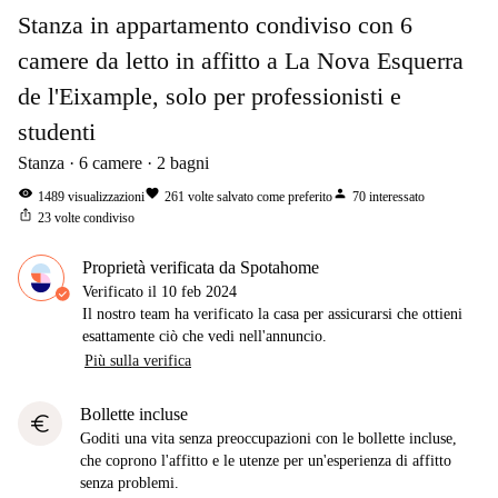
Stanza in appartamento condiviso con 6
camere da letto in affitto a La Nova Esquerra
de l'Eixample, solo per professionisti e
studenti
Stanza
6
camere
2
bagni
visibility
favorite
person
1489
visualizzazioni
261
volte salvato come preferito
70
interessato
ios_share
23
volte condiviso
Proprietà verificata da Spotahome
Verificato il
10 feb 2024
Il nostro team ha verificato la casa per assicurarsi che ottieni
esattamente ciò che vedi nell'annuncio.
Più sulla verifica
Bollette incluse
euro
Goditi una vita senza preoccupazioni con le bollette incluse,
che coprono l'affitto e le utenze per un'esperienza di affitto
senza problemi.