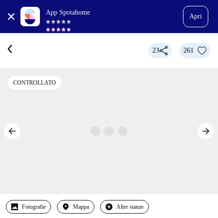
App Spotahome
Apri
23
261
CONTROLLATO
Fotografie
Mappa
Altre stanze