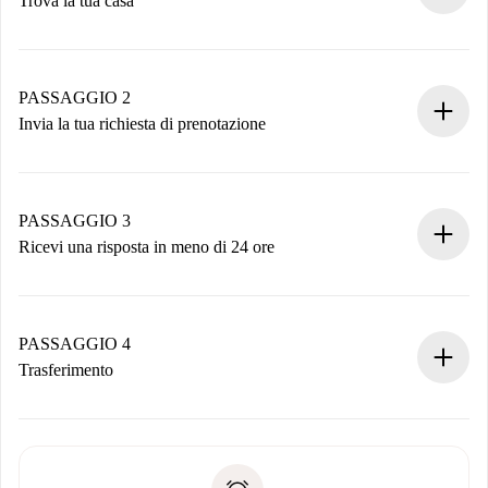
Trova la tua casa
Processo di prenotazione 100% online.
Case e Proprietari verificati.
Hai tutte le informazioni necessarie in anticipo.
PASSAGGIO 2
Invia la tua richiesta di prenotazione
Invia dettagli base del tuo profilo e metodo di pagamento.
Ricorda che non ti addebiteremo nulla finché il proprietario
non accetta.
PASSAGGIO 3
Ricevi una risposta in meno di 24 ore
Il proprietario ha fino a 24 ore per confermare.
Se accettata, ti addebiteremo il pagamento e ti metteremo in
contatto con il proprietario.
PASSAGGIO 4
Se rifiutata: non ti addebiteremo nulla e ti proporremo
Trasferimento
alternative.
Concorda con il proprietario i dettagli del tuo arrivo, ritiro
Documenti richiesti se la proprietà è “
Spotahome plus
”.
delle chiavi, ecc.
Documento d'identità o Passaporto
Spotahome trasferirà il primo pagamento al proprietario
Prova di solvibilità