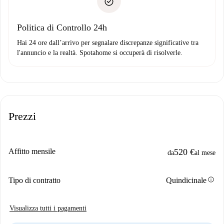
solo se non segnali problemi.
Domiciliazione del pagamento
Politica di Controllo 24h
Hai 24 ore dall’arrivo per segnalare discrepanze significative tra
l'annuncio e la realtà. Spotahome si occuperà di risolverle.
Prezzi
Affitto mensile
520 €
da
al mese
info
Tipo di contratto
Quindicinale
Visualizza tutti i pagamenti