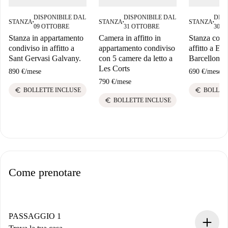
DISPONIBILE DAL
DISPONIBILE DAL
DISP
STANZA
STANZA
STANZA
■
■
■
09 OTTOBRE
31 OTTOBRE
30 S
Stanza in appartamento
Camera in affitto in
Stanza cond
condiviso in affitto a
appartamento condiviso
affitto a El 
Sant Gervasi Galvany.
con 5 camere da letto a
Barcellona
Les Corts
890 €
/
mese
690 €
/
mese
790 €
/
mese
euro
euro
BOLLETTE INCLUSE
BOLLET
euro
BOLLETTE INCLUSE
Come prenotare
PASSAGGIO 1