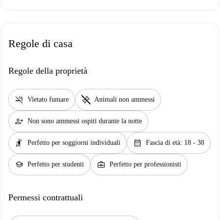
Regole di casa
Regole della proprietà
smoke_free
pet_supplies
Vietato fumare
Animali non ammessi
person_add
Non sono ammessi ospiti durante la notte
hail
calendar_month
Perfetto per soggiorni individuali
Fascia di età: 18 - 38
school
business_center
Perfetto per studenti
Perfetto per professionisti
Permessi contrattuali